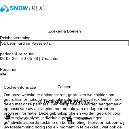
Zoeken & Boeken
Reisbestemming
periode & reisduur
06-08-26 – 30-05-28 | 7 nachten
Personen
alle
Zoeken
Cookie-informatie
Om onze website te optimaliseren, gebruiken we cookies om
gebruiksinformatie te verzamelen, die wij, TravelTrex GmbH, ook
St. Leonhard im Passeiertal
delen met onze partners. Gebruiksprofielen worden aangemaakt
op basis van uw activiteiten met behulp van eindapparaat- en
browserinformatie. Deze gebruiksprofielen worden gebruikt voor
statistische analyse, individuele productaanbevelingen,
Overzicht
Skigebied
geïndividualiseerde reclame en bereikmeting. Hiervoor hebben wij
uw toestemming nodig (op elk moment in te trekken), wat ook de