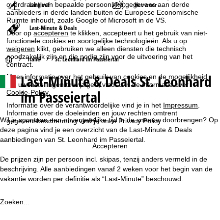
Langlauf
Het weer
overdracht van bepaalde persoonlijke gegevens aan derde
aanbieders in derde landen buiten de Europese Economische
Ruimte inhoudt, zoals Google of Microsoft in de VS.
Last-Minute & Deals
Door op
accepteren
te klikken, accepteert u het gebruik van niet-
functionele cookies en soortgelijke technologieën. Als u op
weigeren
klikt, gebruiken we alleen diensten die technisch
noodzakelijk zijn en die nodig zijn voor de uitvoering van het
S
Italië
St. Leonhard im Passeiertal
contract.
Last-Minute & Deals St. Leonhard
Meer informatie over het gebruik van cookies en de mogelijkheid
t
om uw instellingen te wijzigen, vindt u in de informatie over
im Passeiertal
Cookie-Policy
.
a
Informatie over de verantwoordelijke vind je in het
Impressum
.
Informatie over de doeleinden en jouw rechten omtrent
r
Wil je spontaan een onvergetelijke tijd in de sneeuw doorbrengen? Op
gegevensbescherming vind je onze
Privacy Policy
.
deze pagina vind je een overzicht van de Last-Minute & Deals
t
aanbiedingen van St. Leonhard im Passeiertal.
Accepteren
De prijzen zijn per persoon incl. skipas, tenzij anders vermeld in de
p
beschrijving. Alle aanbiedingen vanaf 2 weken voor het begin van de
vakantie worden per definitie als “Last-Minute” beschouwd.
a
g
Zoeken...
i