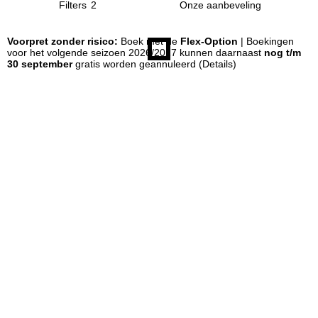
Filters
2
n
Voorpret zonder risico:
Boek met de
Flex-Option
| Boekingen
voor het volgende seizoen 2026/2027 kunnen daarnaast
nog t/m
a
30 september
gratis worden geannuleerd
(Details)