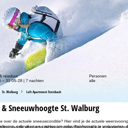
gte van onze kortingsacties!
& reisduur
Personen
 – 31-05-28 | 7 nachten
alle
St. Walburg
Loft Apartment Steinbach
 & Sneeuwhoogte St. Walburg
ie over de actuele sneeuwconditie? Hier vind je de actuele weersvoor
liseren, gebruiken we cookies om gebruiksinformatie te verzamelen, d
ndruk van de situatie op de bestemming. Daarnaast kun je de geopende