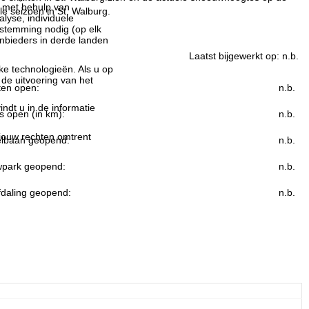
n met behulp van
le seizoen in St. Walburg.
lyse, individuele
estemming nodig (op elk
nbieders in derde landen
Laatst bijgewerkt op:
n.b.
jke technologieën. Als u op
 de uitvoering van het
ften open:
n.b.
indt u in de informatie
s open (in km):
n.b.
 jouw rechten omtrent
lbaan geopend:
n.b.
park geopend:
n.b.
fdaling geopend:
n.b.