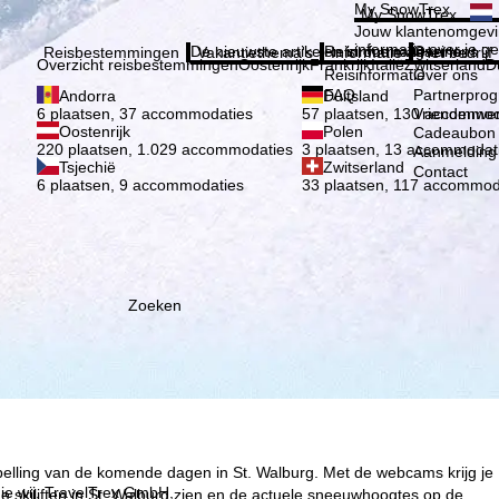
Kies 
My SnowTrex
My SnowTrex
Aanmelden
Jouw klantenomgevi
informatie over je g
De nieuwste artikelen in ons magazine
Reisinformatie
Over ons
Reisbestemmingen
Vakantiethema's
Informatie
Het bedrijf
Overzicht reisbestemmingen
Oostenrijk
Frankrijk
Italië
Zwitserland
D
Reisinformatie
Over ons
FAQ
Partnerpro
Andorra
Duitsland
Vriendenwer
6 plaatsen, 37 accommodaties
57 plaatsen, 130 accommod
Oostenrijk
Polen
Cadeaubon
220 plaatsen, 1.029 accommodaties
3 plaatsen, 13 accommodat
Aanmelding 
Tsjechië
Zwitserland
Contact
6 plaatsen, 9 accommodaties
33 plaatsen, 117 accommod
Zoeken
spelling van de komende dagen in St. Walburg. Met de webcams krijg je
ie wij, TravelTrex GmbH,
 skiliften in St. Walburg zien en de actuele sneeuwhoogtes op de