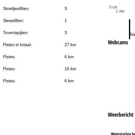
0 cm
Stoeltjesliften:
3
1 Jan
Sleepliften:
1
Tovertapijten:
3
Na
Webcams
Pistes in totaal:
27 km
Pistes:
6 km
Pistes:
15 km
Pistes:
6 km
Weerbericht
Weerstation b