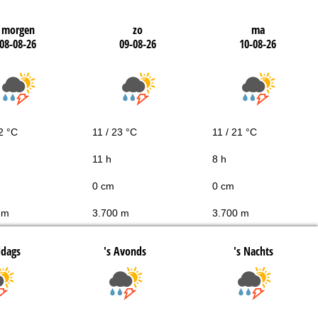
morgen
zo
ma
08-08-26
09-08-26
10-08-26
2 °C
11 / 23 °C
11 / 21 °C
11 h
8 h
0 cm
0 cm
 m
3.700 m
3.700 m
ddags
's Avonds
's Nachts