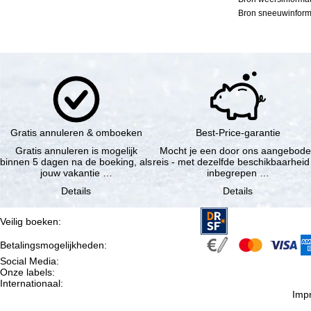
Bron sneeuwinforma
Gratis annuleren & omboeken
Best-Price-garantie
Gratis annuleren is mogelijk
Mocht je een door ons aangebod
binnen 5 dagen na de boeking, als
reis - met dezelfde beschikbaarheid
jouw vakantie …
inbegrepen …
Details
Details
Veilig boeken
:
Betalingsmogelijkheden
:
Social Media
:
Onze labels
:
Internationaal
:
Imp