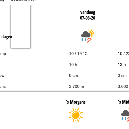
vandaag
07-08-26
5 dagen
emp.
10 / 19 °C
10 / 2
10 h
13 h
uw
0 cm
0 cm
ens
3.700 m
3.600
's Morgens
's Mi