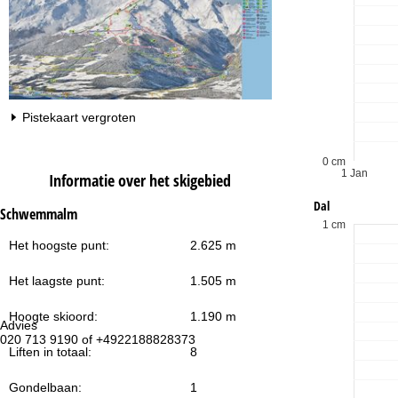
Pistekaart vergroten
0 cm
1 Jan
Informatie over het skigebied
Dal
Schwemmalm
1 cm
Het hoogste punt:
2.625 m
Het laagste punt:
1.505 m
Hoogte skioord:
1.190 m
Advies
Op
020 713 9190 of +4922188828373
ma
Liften in totaal:
8
vr:
za
Gondelbaan:
1