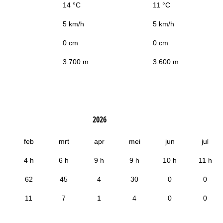
14 °C
11 °C
5 km/h
5 km/h
0 cm
0 cm
3.700 m
3.600 m
2026
feb
mrt
apr
mei
jun
jul
4 h
6 h
9 h
9 h
10 h
11 h
62
45
4
30
0
0
11
7
1
4
0
0