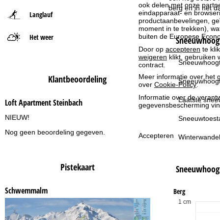
ook delen met onze partne
berg en in het d
eindapparaat- en browserin
Langlauf
t
productaanbevelingen, geï
moment in te trekken), w
buiten de Europese Econom
Het weer
p
Sneeuwhoogt
Door op
accepteren
te kli
weigeren
klikt, gebruiken 
a
Sneeuwhoogt
contract.
Meer informatie over het g
Klantbeoordeling
g
Sneeuwhoogt
over
Cookie-Policy
.
Informatie over de verantw
i
Laatste snee
Loft Apartment Steinbach
gegevensbescherming vin
NIEUW!
n
Sneeuwtoest
Nog geen beoordeling gegeven.
Accepteren
Winterwandel
a
Pistekaart
Sneeuwhoog
Schwemmalm
Berg
1 cm