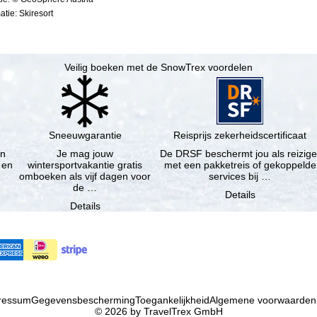
tie: Skiresort
Veilig boeken met de SnowTrex voordelen
Sneeuwgarantie
Reisprijs zekerheidscertificaat
en
Je mag jouw
De DRSF beschermt jou als reizige
 en
wintersportvakantie gratis
met een pakketreis of gekoppelde
omboeken als vijf dagen voor
services bij …
de …
Details
Details
ressum
Gegevensbescherming
Toegankelijkheid
Algemene voorwaarden
© 2026 by TravelTrex GmbH