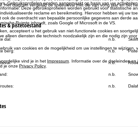
rs. Gebruiksprofielen worden aangemaakt op basis van uw activiteite
al. Het diagram vergelijkt de sneeuwval met die van vorig jaar en het he
formatie. Deze gebruiksprofielen worden gebruikt voor statistische ana
ndividualiseerde reclame en bereikmeting. Hiervoor hebben wij uw to
at ook de overdracht van bepaalde persoonlijke gegevens aan derde aa
ische Ruimte inhoudt, zoals Google of Microsoft in de VS.
es & pistetoestand
kken, accepteert u het gebruik van niet-functionele cookies en soortgeli
we alleen diensten die technisch noodzakelijk zijn en die nodig zijn voor
e dal:
n.b.
Skili
ebruik van cookies en de mogelijkheid om uw instellingen te wijzigen, v
e berg:
n.b.
Piste
oordelijke vind je in het
Impressum
. Informatie over de doeleinden en
uwval:
n.b.
Rode
d je onze
Privacy Policy
.
and:
n.b.
Snow
routes:
n.b.
Dala
tes