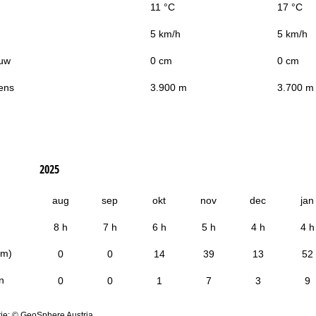
11 °C
17 °C
5 km/h
5 km/h
uw
0 cm
0 cm
ens
3.900 m
3.700 m
2025
aug
sep
okt
nov
dec
jan
8 h
7 h
6 h
5 h
4 h
4 h
cm)
0
0
14
39
13
52
n
0
0
1
7
3
9
ie: © GeoSphere Austria