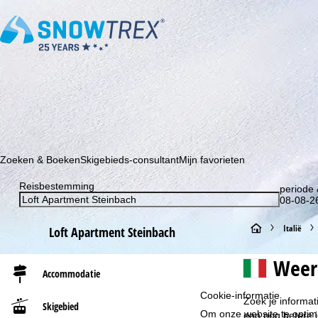
Schrijf je in voor onze nieuwsbrief en wees als eerste op de hoo
Zoeken & Boeken
Skigebieds-consultant
Mijn favorieten
Reisbestemming
periode 
08-08-26
S
Italië
Loft Apartment Steinbach
t
Weer
Accommodatie
a
Cookie-informatie
Zoek je informat
Skigebied
Om onze website te optima
r
een nog betere i