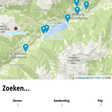
©
Maptoolkit
©
OSM
, © OSM
Zoeken…
Sterren
Aanbeveling
Prijs