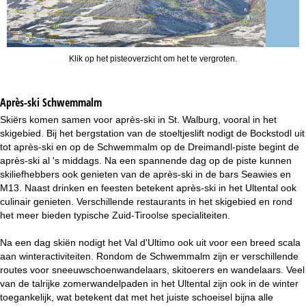
Klik op het pisteoverzicht om het te vergroten.
Après-ski Schwemmalm
Skiërs komen samen voor après-ski in St. Walburg, vooral in het
skigebied. Bij het bergstation van de stoeltjeslift nodigt de Bockstodl uit
tot après-ski en op de Schwemmalm op de Dreimandl-piste begint de
après-ski al 's middags. Na een spannende dag op de piste kunnen
skiliefhebbers ook genieten van de après-ski in de bars Seawies en
M13. Naast drinken en feesten betekent après-ski in het Ultental ook
culinair genieten. Verschillende restaurants in het skigebied en rond
het meer bieden typische Zuid-Tiroolse specialiteiten.
Na een dag skiën nodigt het Val d'Ultimo ook uit voor een breed scala
aan winteractiviteiten. Rondom de Schwemmalm zijn er verschillende
routes voor sneeuwschoenwandelaars, skitoerers en wandelaars. Veel
van de talrijke zomerwandelpaden in het Ultental zijn ook in de winter
toegankelijk, wat betekent dat met het juiste schoeisel bijna alle