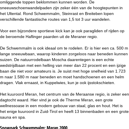
omliggende toppen beklommen kunnen worden. De
sneeuwschoenwandelpaden zijn zeker één van de hoogtepunten in
het Ultental. Rond Schwemmalm, Steinrast en Breiteben lopen
verschillende fantastische routes van 1,5 tot 3 uur wandelen.
Voor een bijzondere sportieve kick kan je ook paragliden of rijden op
de beroemde Haflinger paarden uit de Meraner regio.
De Schwemmalm is ook ideaal om te rodelen. Er is hier een ca. 500 m
lange sneeuwbaan, waarop kinderen zorgeloos naar beneden kunnen
suizen. De natuurrodelbaan Moscha daarentegen is een echte
wedstrijdbaan met een helling van meer dan 22 procent en een ijzige
baan die niet voor amateurs is. Je suist met hoge snelheid van 1.723
m naar 1.580 m naar beneden en moet handschoenen en een helm
dragen. Vlak ernaast, in Kuppelwies, kun je ook ijsstokschieten.
Het kuuroord Meran, het centrum van de Meraanse regio, is zeker een
dagtocht waard. Hier vind je ook de Therme Meran, een grote
wellnessoase in een modern gebouw van staal, glas en hout. Het is
het enige kuuroord in Zuid-Tirol en heeft 13 binnenbaden en een grote
sauna en spa.
Snowpark Schwemmalm:
Meran 2000