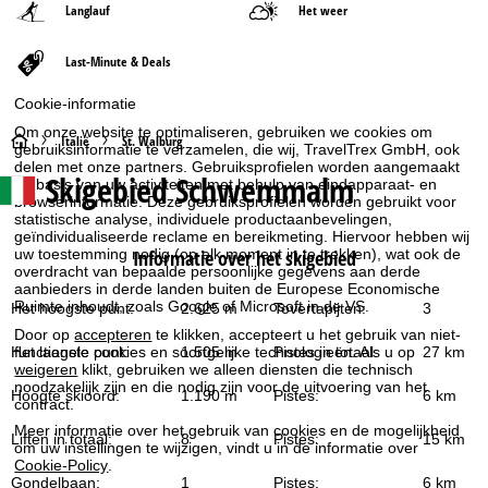
Langlauf
Het weer
Last-Minute & Deals
Cookie-informatie
Om onze website te optimaliseren, gebruiken we cookies om
S
Italië
St. Walburg
gebruiksinformatie te verzamelen, die wij, TravelTrex GmbH, ook
delen met onze partners. Gebruiksprofielen worden aangemaakt
Skigebied
Schwemmalm
op basis van uw activiteiten met behulp van eindapparaat- en
t
browserinformatie. Deze gebruiksprofielen worden gebruikt voor
statistische analyse, individuele productaanbevelingen,
a
geïndividualiseerde reclame en bereikmeting. Hiervoor hebben wij
uw toestemming nodig (op elk moment in te trekken), wat ook de
Informatie over het skigebied
overdracht van bepaalde persoonlijke gegevens aan derde
r
aanbieders in derde landen buiten de Europese Economische
Ruimte inhoudt, zoals Google of Microsoft in de VS.
Het hoogste punt:
2.625 m
Tovertapijten:
3
t
Door op
accepteren
te klikken, accepteert u het gebruik van niet-
functionele cookies en soortgelijke technologieën. Als u op
Het laagste punt:
1.505 m
Pistes in totaal:
27 km
p
weigeren
klikt, gebruiken we alleen diensten die technisch
noodzakelijk zijn en die nodig zijn voor de uitvoering van het
Hoogte skioord:
1.190 m
Pistes:
6 km
contract.
a
Meer informatie over het gebruik van cookies en de mogelijkheid
Liften in totaal:
8
Pistes:
15 km
om uw instellingen te wijzigen, vindt u in de informatie over
g
Cookie-Policy
.
Gondelbaan:
1
Pistes:
6 km