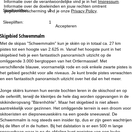
Informatie over de verantwoordelijke vind je in het
Impressum
.
i
Informatie over de doeleinden en jouw rechten omtrent
Stoeltjesliften:
3
gegevensbescherming vind je onze
Privacy Policy
.
n
Sleepliften:
1
Accepteren
a
Skigebied
Schwemmalm
Met de skipas "Schwemmalm" kun je skiën op in totaal ca. 27 km
pistes tot een hoogte van 2.625 m. Vanaf het hoogste punt in het
skigebied heb je een fantastisch panoramisch uitzicht op de
omliggende 3.000 bergtoppen van het Ortlermassief. Met
verschillende blauwe, voornamelijk rode en ook enkele zwarte pistes is
het gebied geschikt voor alle niveaus. Je kunt brede pistes verwachten
en een fantastisch panoramisch uitzicht over het dal en het meer.
Jonge skiërs kunnen hun eerste bochten leren in de skischool en op
de oefenlift, terwijl de kleintjes de hele dag worden opgevangen in de
skikinderopvang "Bärenhöhle". Maar het skigebied is niet alleen
aantrekkelijk voor gezinnen. Het omliggende terrein is een droom voor
skitoeristen en diepsneeuwskiërs na een goede sneeuwval. De
Schwemmalm is nog steeds een insider tip, dus er zijn geen wachtrijen
bij de liften of in de hutten. Bij het dalstation is er een 500 m lange
sneeuwbaan waar je na de afdaling kunt genieten van een leuke