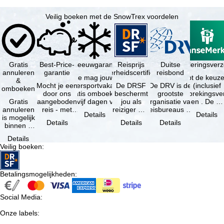
Veilig boeken met de SnowTrex voordelen
Gratis
Best-Price-
Sneeuwgarantie
Reisprijs
Reisannuleringsver
Duitse
annuleren
garantie
zekerheidscertificaat
reisbond
Je mag jouw
Je hebt de keuze
&
Mocht je een
wintersportvakantie
De DRSF
De DRV is de
(inclusief
omboeken
door ons
gratis omboeken
beschermt
grootste
reisonderbrekingsve
Gratis
aangeboden
als vijf dagen voor
jou als
organisatie van
en . De …
annuleren
reis - met
de …
reiziger met
reisbureaus en
Details
Details
is mogelijk
dezelfde
een
reisorganisaties
Details
Details
Details
binnen 5
beschikbaarheid
pakketreis
in Duitsland. …
dagen na
en inbegrepen
of
Details
de
…
gekoppelde
Veilig boeken
:
boeking,
services bij
als jouw
…
vakantie …
Betalingsmogelijkheden
:
Social Media
:
Onze labels
: