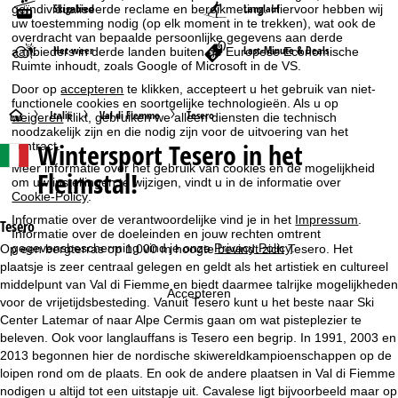
Skigebied
Langlauf
geïndividualiseerde reclame en bereikmeting. Hiervoor hebben wij
uw toestemming nodig (op elk moment in te trekken), wat ook de
overdracht van bepaalde persoonlijke gegevens aan derde
Het weer
Last-Minute & Deals
aanbieders in derde landen buiten de Europese Economische
Ruimte inhoudt, zoals Google of Microsoft in de VS.
Door op
accepteren
te klikken, accepteert u het gebruik van niet-
functionele cookies en soortgelijke technologieën. Als u op
S
Italië
Val di Fiemme
Tesero
weigeren
klikt, gebruiken we alleen diensten die technisch
noodzakelijk zijn en die nodig zijn voor de uitvoering van het
Wintersport
Tesero in het
contract.
t
Meer informatie over het gebruik van cookies en de mogelijkheid
Fleimstal!
om uw instellingen te wijzigen, vindt u in de informatie over
a
Cookie-Policy
.
Informatie over de verantwoordelijke vind je in het
Impressum
.
r
Tesero
Informatie over de doeleinden en jouw rechten omtrent
gegevensbescherming vind je onze
Privacy Policy
.
Op een bergterras op 1.000 m hoogte bevindt zich Tesero. Het
t
plaatsje is zeer centraal gelegen en geldt als het artistiek en cultureel
middelpunt van Val di Fiemme en biedt daarmee talrijke mogelijkheden
Accepteren
p
voor de vrijetijdsbesteding. Vanuit Tesero kunt u het beste naar Ski
Center Latemar of naar Alpe Cermis gaan om wat pisteplezier te
a
beleven. Ook voor langlauffans is Tesero een begrip. In 1991, 2003 en
2013 begonnen hier de nordische skiwereldkampioenschappen op de
g
loipen rond om de plaats. En ook de andere plaatsen in Val di Fiemme
nodigen u altijd tot een uitstapje uit. Cavalese ligt bijvoorbeeld maar op