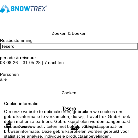
Zoeken & Boeken
Reisbestemming
periode & reisduur
08-08-26 – 31-05-28 | 7 nachten
Personen
alle
Zoeken
Cookie-informatie
Tesero
Om onze website te optimaliseren, gebruiken we cookies om
gebruiksinformatie te verzamelen, die wij, TravelTrex GmbH, ook
delen met onze partners. Gebruiksprofielen worden aangemaakt
Overzicht
Skiregio
op basis van uw activiteiten met behulp van eindapparaat- en
browserinformatie. Deze gebruiksprofielen worden gebruikt voor
statistische analyse, individuele productaanbevelingen,