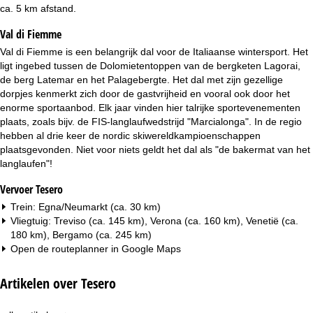
i
ca. 5 km afstand.
Val di Fiemme
n
Val di Fiemme is een belangrijk dal voor de Italiaanse wintersport. Het
a
ligt ingebed tussen de Dolomietentoppen van de bergketen Lagorai,
de berg Latemar en het Palagebergte. Het dal met zijn gezellige
dorpjes kenmerkt zich door de gastvrijheid en vooral ook door het
enorme sportaanbod. Elk jaar vinden hier talrijke sportevenementen
plaats, zoals bijv. de FIS-langlaufwedstrijd "Marcialonga". In de regio
hebben al drie keer de nordic skiwereldkampioenschappen
plaatsgevonden. Niet voor niets geldt het dal als "de bakermat van het
langlaufen"!
Vervoer Tesero
Trein: Egna/Neumarkt (ca. 30 km)
Vliegtuig: Treviso (ca. 145 km), Verona (ca. 160 km), Venetië (ca.
180 km), Bergamo (ca. 245 km)
Open de routeplanner in
Google Maps
Artikelen over Tesero