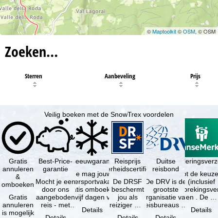
©
Maptoolkit
©
OSM
, © OSM
Zoeken…
Sterren
Aanbeveling
Prijs
Veilig boeken met de SnowTrex voordelen
Gratis
Best-Price-
Sneeuwgarantie
Reisprijs
Reisannuleringsver
Duitse
annuleren
garantie
zekerheidscertificaat
reisbond
Je mag jouw
Je hebt de keuze
&
Mocht je een
wintersportvakantie
De DRSF
De DRV is de
(inclusief
omboeken
door ons
gratis omboeken
beschermt
grootste
reisonderbrekingsve
Gratis
aangeboden
als vijf dagen voor
jou als
organisatie van
en . De …
annuleren
reis - met
de …
reiziger met
reisbureaus en
Details
Details
is mogelijk
dezelfde
een
reisorganisaties
Details
Details
Details