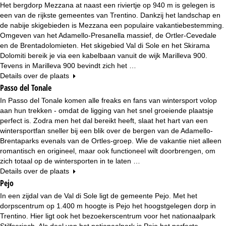
Het bergdorp Mezzana at naast een riviertje op 940 m is gelegen is
een van de rijkste gemeentes van Trentino. Dankzij het landschap en
de nabije skigebieden is Mezzana een populaire vakantiebestemming.
Omgeven van het Adamello-Presanella massief, de Ortler-Cevedale
en de Brentadolomieten. Het skigebied Val di Sole en het Skirama
Dolomiti bereik je via een kabelbaan vanuit de wijk Marilleva 900.
Tevens in Marilleva 900 bevindt zich het …
Details over de plaats
Passo del Tonale
In Passo del Tonale komen alle freaks en fans van wintersport volop
aan hun trekken - omdat de ligging van het snel groeiende plaatsje
perfect is. Zodra men het dal bereikt heeft, slaat het hart van een
wintersportfan sneller bij een blik over de bergen van de Adamello-
Brentaparks evenals van de Ortles-groep. Wie de vakantie niet alleen
romantisch en origineel, maar ook functioneel wilt doorbrengen, om
zich totaal op de wintersporten in te laten …
Details over de plaats
Pejo
In een zijdal van de Val di Sole ligt de gemeente Pejo. Met het
dorpscentrum op 1.400 m hoogte is Pejo het hoogstgelegen dorp in
Trentino. Hier ligt ook het bezoekerscentrum voor het nationaalpark
Stilfserjoch. Als deel van het nationaalpark is Pejo het perfecte