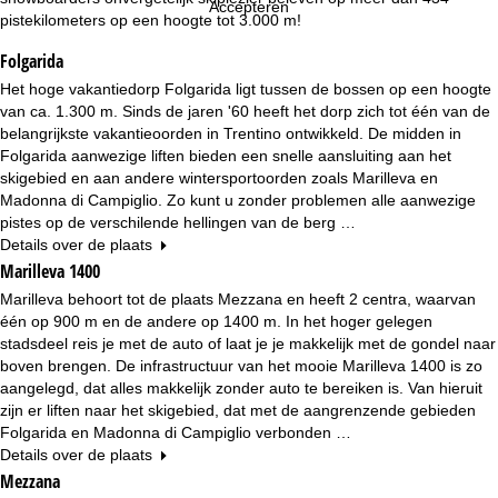
n
Accepteren
pistekilometers op een hoogte tot 3.000 m!
a
Folgarida
Het hoge vakantiedorp Folgarida ligt tussen de bossen op een hoogte
van ca. 1.300 m. Sinds de jaren '60 heeft het dorp zich tot één van de
belangrijkste vakantieoorden in Trentino ontwikkeld. De midden in
Folgarida aanwezige liften bieden een snelle aansluiting aan het
skigebied en aan andere wintersportoorden zoals Marilleva en
Madonna di Campiglio. Zo kunt u zonder problemen alle aanwezige
pistes op de verschilende hellingen van de berg …
Details over de plaats
Marilleva 1400
Marilleva behoort tot de plaats Mezzana en heeft 2 centra, waarvan
één op 900 m en de andere op 1400 m. In het hoger gelegen
stadsdeel reis je met de auto of laat je je makkelijk met de gondel naar
boven brengen. De infrastructuur van het mooie Marilleva 1400 is zo
aangelegd, dat alles makkelijk zonder auto te bereiken is. Van hieruit
zijn er liften naar het skigebied, dat met de aangrenzende gebieden
Folgarida en Madonna di Campiglio verbonden …
Details over de plaats
Mezzana