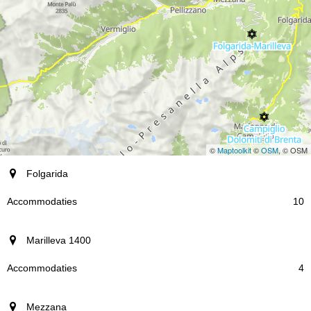
©
Maptoolkit
©
OSM
, © OSM
plaats
Folgarida
Accommodaties
10
Marilleva 1400
4
Mezzana