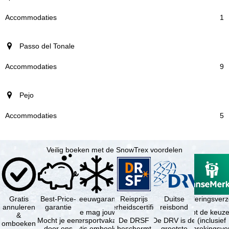
1
Passo del Tonale
9
Pejo
5
Veilig boeken met de SnowTrex voordelen
Gratis
Best-Price-
Sneeuwgarantie
Reisprijs
Reisannuleringsver
Duitse
annuleren
garantie
zekerheidscertificaat
reisbond
Je mag jouw
Je hebt de keuze
&
Mocht je een
wintersportvakantie
De DRSF
De DRV is de
(inclusief
omboeken
door ons
gratis omboeken
beschermt
grootste
reisonderbrekingsve