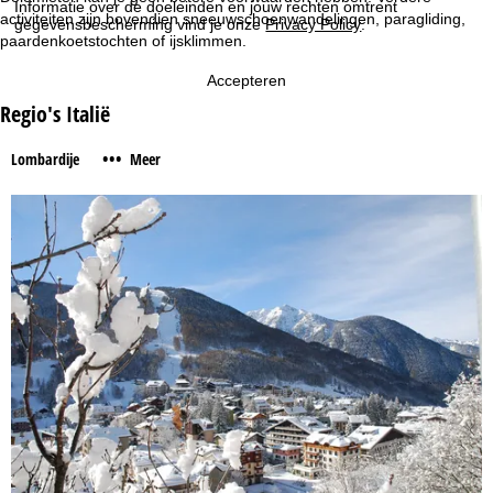
Informatie over de doeleinden en jouw rechten omtrent
activiteiten zijn bovendien sneeuwschoenwandelingen, paragliding,
gegevensbescherming vind je onze
Privacy Policy
.
paardenkoetstochten of ijsklimmen.
Accepteren
Regio's Italië
•••
Lombardije
Meer