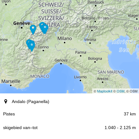
48
30
©
Maptoolkit
©
OSM
, © OSM
Plaatsen (regio)
Andalo (Paganella)
Pistes
37 km
1.040 - 2.125 m
skigebied
–
van
tot