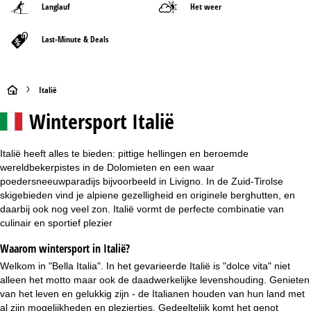
Langlauf
Het weer
Last-Minute & Deals
S
Italië
Wintersport
Italië
t
a
Italië heeft alles te bieden: pittige hellingen en beroemde
wereldbekerpistes in de Dolomieten en een waar
r
poedersneeuwparadijs bijvoorbeeld in Livigno. In de Zuid-Tirolse
skigebieden vind je alpiene gezelligheid en originele berghutten, en
t
daarbij ook nog veel zon. Italië vormt de perfecte combinatie van
culinair en sportief plezier
p
Waarom wintersport in Italië?
a
Welkom in "Bella Italia". In het gevarieerde Italië is "dolce vita" niet
alleen het motto maar ook de daadwerkelijke levenshouding. Genieten
g
van het leven en gelukkig zijn - de Italianen houden van hun land met
al zijn mogelijkheden en pleziertjes. Gedeeltelijk komt het genot