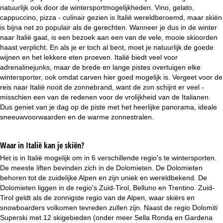
i
natuurlijk ook door de wintersportmogelijkheden. Vino, gelato,
cappuccino, pizza - culinair gezien is Italië wereldberoemd, maar skiën
n
is bijna net zo populair als de gerechten. Wanneer je dus in de winter
naar Italië gaat, is een bezoek aan een van de vele, mooie skioorden
a
haast verplicht. En als je er toch al bent, moet je natuurlijk de goede
wijnen en het lekkere eten proeven. Italië biedt veel voor
adrenalinejunks, maar de brede en lange pistes overtuigen elke
wintersporter, ook omdat carven hier goed mogelijk is. Vergeet voor de
reis naar Italië nooit de zonnebrand, want de zon schijnt er veel -
misschien een van de redenen voor de vrolijkheid van de Italianen.
Dus geniet van je dag op de piste met het heerlijke panorama, ideale
sneeuwvoorwaarden en de warme zonnestralen.
Waar in Italië kan je skiën?
Het is in Italië mogelijk om in 6 verschillende regio's te wintersporten.
De meeste liften bevinden zich in de Dolomieten. De Dolomieten
behoren tot de zuidelijke Alpen en zijn uniek en wereldbekend. De
Dolomieten liggen in de regio's Zuid-Tirol, Belluno en Trentino. Zuid-
Tirol geldt als de zonnigste regio van de Alpen, waar skiërs en
snowboarders volkomen tevreden zullen zijn. Naast de regio Dolomiti
Superski met 12 skigebieden (onder meer Sella Ronda en Gardena