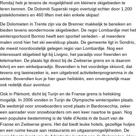
Ronda) heb je tevens de mogelijkheid om kleinere skigebieden te
leren kennen. De Dolomiti Superski regio overtuigt echter door 1.200
pistekilometers en 460 liften met één enkele skipas!
De Dolomieten in Trente zijn via de Brenner makkelijk te bereiken en
bieden tevens wondermooie skigebieden. De regio Lombardije met het
wintersportoord Bormio heeft een sportief verleden - al meerdere
malen vond hier het ski wereldcup plaats. De gemeente ligt in Sondrio,
de meest noordoostelijk gelegen regio van Lombardije. Nog een
interessant skigebied ligt bij Livigno, het paradijs voor freeriden en
telemarken. De plaats ligt direct bij de Zwitserse grens en is daarom
tolvrij en een winkelparadijs. Bovendien is het voordelige skioord, dat
tevens erg lawinezeker is, een uitgebreid activiteitenprogramma in de
winter. Bovendien kun je hier gaan heliskiën, een onvergetelijk maar
ook redelijk duur avontuur.
Ook in Piëmont, dicht bij Turijn en de Franse grens is heliskiing
mogelijk. In 2006 vonden in Turijn de Olympische winterspelen plaats.
De wedstrijd voor snowboarders vond plaats in Bardonecchia, zeker
een aanrader voor snowboarders om een keer naartoe te gaan. Nog
een populaire bestemming is de Valle d'Aosta in de buurt van de
Franse en Zwitserse grens. Het dal biedt leuke hotels, gezellige hutjes
en een ruime keuze aan restaurants en uitgaansmogelijkheden. De