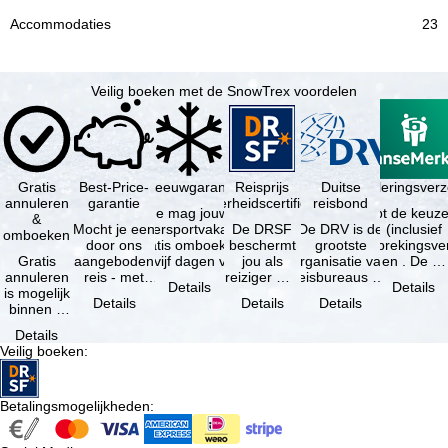
23
Veilig boeken met de SnowTrex voordelen
Gratis
Best-Price-
Sneeuwgarantie
Reisprijs
Reisannuleringsver
Duitse
annuleren
garantie
zekerheidscertificaat
reisbond
Je mag jouw
Je hebt de keuze
&
Mocht je een
wintersportvakantie
De DRSF
De DRV is de
(inclusief
omboeken
door ons
gratis omboeken
beschermt
grootste
reisonderbrekingsve
Gratis
aangeboden
als vijf dagen voor
jou als
organisatie van
en . De …
annuleren
reis - met
de …
reiziger met
reisbureaus en
Details
Details
is mogelijk
dezelfde
een
reisorganisaties
Details
Details
Details
binnen 5
beschikbaarheid
pakketreis
in Duitsland. …
dagen na
en inbegrepen
of
Details
de
…
gekoppelde
Veilig boeken
:
boeking,
services bij
als jouw
…
vakantie …
Betalingsmogelijkheden
: