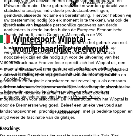
op basis van uw activiteiten met behulp van eindapparaat- en
Langlauf
Last-Minute & Deals
browserinformatie. Deze gebruiksprofielen worden gebruikt voor
statistische analyse, individuele productaanbevelingen,
geïndividualiseerde reclame en bereikmeting. Hiervoor hebben wij
uw toestemming nodig (op elk moment in te trekken), wat ook de
S
overdracht van bepaalde persoonlijke gegevens aan derde
Italië
Wipptal
aanbieders in derde landen buiten de Europese Economische
Ruimte inhoudt, zoals Google of Microsoft in de VS.
Wintersport Wipptal -
t
Door op
accepteren
te klikken, accepteert u het gebruik van niet-
wonderbaarlijke veelvoud!
functionele cookies en soortgelijke technologieën. Als u op
a
weigeren
klikt, gebruiken we alleen diensten die technisch
noodzakelijk zijn en die nodig zijn voor de uitvoering van het
contract.
r
Van Innsbruck naar Franzenfeste spreidt zich het Wipptal uit, een
aaneensluiting van elf gemeenten met volledig verschillende
Meer informatie over het gebruik van cookies en de mogelijkheid
om uw instellingen te wijzigen, vindt u in de informatie over
t
expressies. Sprookjesachtige plaatsen wachten met gebruiken en
Cookie-Policy
.
gewoonten en orginele dorpskernen net zoveel op u als eenzaam
gelegen bergboerderijtjes en natuurlijke landschappen alsook kleine
p
Informatie over de verantwoordelijke vind je in het
Impressum
.
Informatie over de doeleinden en jouw rechten omtrent
stadjes met moderne charme. Het Wipptal biedt ook veel
gegevensbescherming vind je onze
Privacy Policy
.
mogelijkheden voor skitochten. De infrastructuur van het Wipptal is
a
door de Brennersnelweg goed. Beleef een unieke veelvoud aan
landschapsvormen, prachtige rotswanden, met ijs bedekte toppen en
g
Accepteren
altijd weer de fascinatie van de gletsjer.
i
Ratschings
De gemeente Ratschings ligt mooi in het noordelijke Zuid-Tirol.