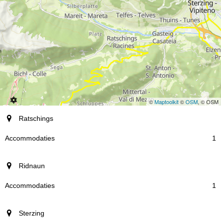
©
Maptoolkit
©
OSM
, © OSM
plaats
Ratschings
Accommodaties
1
Ridnaun
1
Sterzing