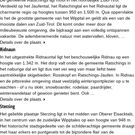
n
Verdeeld op het Jaufental, het Ratschingtal en het Ridnautal ligt de
charmante regio op hoogtes tussen 950 en 1.500 m. Qua oppervlakte
a
is het de grootste gemeente van het Wipptal en geldt als een van de
mooiste dalen van Zuid-Tirol. Dit komt onder meer door de
milieubewuste omgeving, die bijdraagt aan een volledig ontspannen
vakantie. De adembenemende natuur met watervallen, kloven, …
Details over de plaats
Ridnaun
In het uitgestrekte Ridnauntal ligt het beschouwelijke Ridnau op een
hoogte van 1.342 m. Het dorp valt onder de gemeente Ratschings in
het naburige dal en ligt dus niet ver weg van maar liefst twee
aantrekkelijke skigebieden: Rosskopf en Ratschings-Jaufen. In Ridnau
en de pittoreske omgeving staat veelzijdig wintersportplezier op u te
wachten - of u nu skiër, snowboarder, rodelaar, paardrijder,
winterwandelaar of gewoon genieter bent. Ook …
Details over de plaats
Sterzing
Het geliefde plaatsje Sterzing ligt in het midden van Oberer Eisacktals,
in het centrum van de zuidelijke Wipptales op een hoogte van 948 m.
Het historische stadsgedeelte van de schilderachtige gemeente draagt
met haar erkers en puntgevels tot de bijzondere flair van de