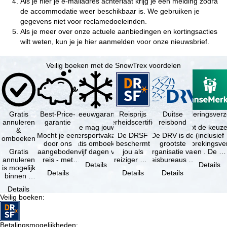
Als je hier je e-mailadres achterlaat krijg je een melding zodra
de accommodatie weer beschikbaar is. We gebruiken je
gegevens niet voor reclamedoeleinden.
Als je meer over onze actuele aanbiedingen en kortingsacties
wilt weten, kun je je
hier
aanmelden voor onze nieuwsbrief.
Veilig boeken met de SnowTrex voordelen
Gratis
Best-Price-
Sneeuwgarantie
Reisprijs
Reisannuleringsver
Duitse
annuleren
garantie
zekerheidscertificaat
reisbond
Je mag jouw
Je hebt de keuze
&
Mocht je een
wintersportvakantie
De DRSF
De DRV is de
(inclusief
omboeken
door ons
gratis omboeken
beschermt
grootste
reisonderbrekingsve
Gratis
aangeboden
als vijf dagen voor
jou als
organisatie van
en . De …
annuleren
reis - met
de …
reiziger met
reisbureaus en
Details
Details
is mogelijk
dezelfde
een
reisorganisaties
Details
Details
Details
binnen 5
beschikbaarheid
pakketreis
in Duitsland. …
dagen na
en inbegrepen
of
Details
de
…
gekoppelde
Veilig boeken
:
boeking,
services bij
als jouw
…
vakantie …
Betalingsmogelijkheden
: