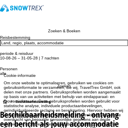
Zoeken & Boeken
Reisbestemming
periode & reisduur
10-08-26 – 31-05-28 | 7 nachten
Personen
alle
Cookie-informatie
Om onze website te optimaliseren, gebruiken we cookies om
Zoeken
gebruiksinformatie te verzamelen, die wij, TravelTrex GmbH, ook
delen met onze partners. Gebruiksprofielen worden aangemaakt
op basis van uw activiteiten met behulp van eindapparaat- en
S
browserinformatie. Deze gebruiksprofielen worden gebruikt voor
Beschikbaarheidsmelding
statistische analyse, individuele productaanbevelingen,
geïndividualiseerde reclame en bereikmeting. Hiervoor hebben wij
Beschikbaarheidsmelding - ontvang
t
uw toestemming nodig (op elk moment in te trekken), wat ook de
overdracht van bepaalde persoonlijke gegevens aan derde
een bericht als jouw accommodatie
aanbieders in derde landen buiten de Europese Economische
a