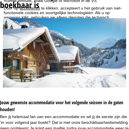
Ruimte inhoudt, zoals Google of Microsoft in de VS.
boekbaar is
Door op
accepteren
te klikken, accepteert u het gebruik van niet-
r
functionele cookies en soortgelijke technologieën. Als u op
weigeren
klikt, gebruiken we alleen diensten die technisch
t
noodzakelijk zijn en die nodig zijn voor de uitvoering van het
contract.
p
Meer informatie over het gebruik van cookies en de mogelijkheid
om uw instellingen te wijzigen, vindt u in de informatie over
Cookie-Policy
.
a
Informatie over de verantwoordelijke vind je in het
Impressum
.
Informatie over de doeleinden en jouw rechten omtrent
g
gegevensbescherming vind je onze
Privacy Policy
.
i
Accepteren
n
a
Jouw gewenste accommodatie voor het volgende seizoen in de gaten
houden!
Ben jij helemaal fan van een accommodatie en wil jij de eerste zijn die
'm voor volgend jaar boekt? Dat is met onze beschikbaarheidsmelding
geen probleem! Je krijgt een mailtje zodra jouw accommodatie weer te