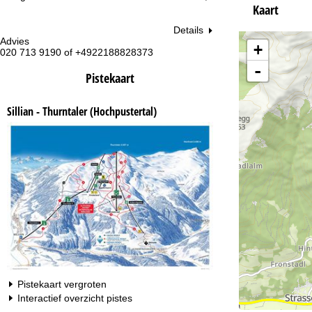
Kaart
Details
Advies
Op
+
020 713 9190 of +4922188828373
ma
vr:
-
za
Pistekaart
Sillian - Thurntaler (Hochpustertal)
Na
Pistekaart vergroten
Interactief overzicht pistes