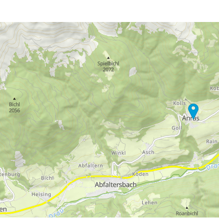
eningstijden
-do:
09:00-17:00
09:00-14:00
-zo:
gesloten
Advies
ar contactpagina