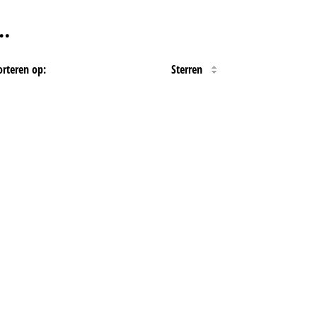
…
orteren op:
Sterren