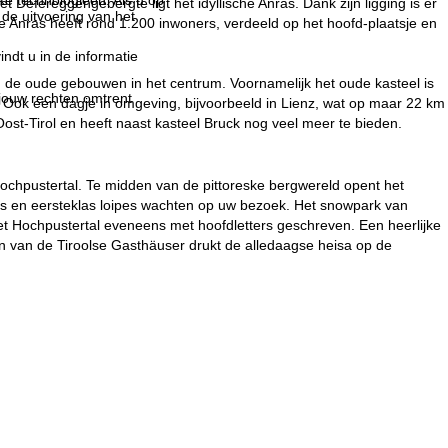
Defereggengebergte ligt het idyllische Anras. Dank zijn ligging is er
 de uitvoering van het
te Anras heeft rond 1.200 inwoners, verdeeld op het hoofd-plaatsje en
indt u in de informatie
in de oude gebouwen in het centrum. Voornamelijk het oude kasteel is
 jouw rechten omtrent
. Ook een dagje in omgeving, bijvoorbeeld in Lienz, wat op maar 22 km
Oost-Tirol en heeft naast kasteel Bruck nog veel meer te bieden.
Hochpustertal. Te midden van de pittoreske bergwereld opent het
es en eersteklas loipes wachten op uw bezoek. Het snowpark van
t Hochpustertal eveneens met hoofdletters geschreven. Een heerlijke
 van de Tiroolse Gasthäuser drukt de alledaagse heisa op de