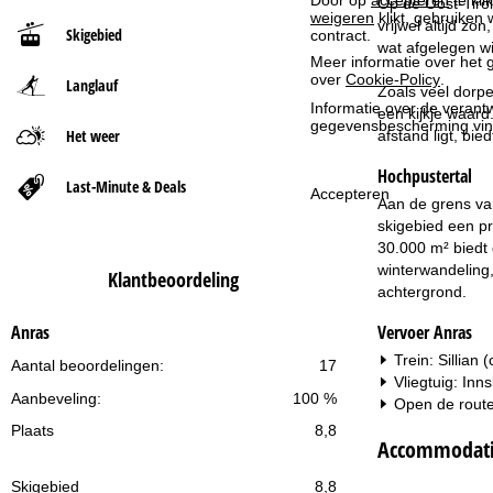
Op de Oost-Tirol
weigeren
klikt, gebruiken 
vrijwel altijd z
Skigebied
contract.
t
wat afgelegen wi
Meer informatie over het g
over
Cookie-Policy
.
Langlauf
p
Zoals veel dorpe
Informatie over de verantw
een kijkje waard
gegevensbescherming vin
a
Het weer
afstand ligt, bi
Hochpustertal
g
Last-Minute & Deals
Accepteren
Aan de grens van
i
skigebied een p
30.000 m² biedt
n
winterwandeling
Klantbeoordeling
achtergrond.
a
Vervoer Anras
Anras
Trein: Sillian
Aantal beoordelingen:
17
Vliegtuig: Inn
Aanbeveling:
100 %
Open de route
Plaats
8,8
Accommodatie
Skigebied
8,8