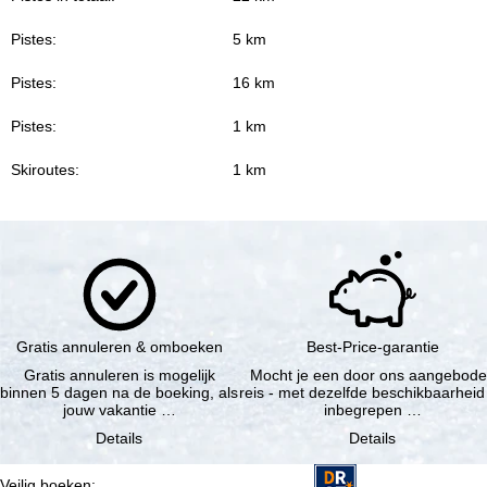
Pistes:
5 km
Pistes:
16 km
Pistes:
1 km
Skiroutes:
1 km
Gratis annuleren & omboeken
Best-Price-garantie
Gratis annuleren is mogelijk
Mocht je een door ons aangebod
binnen 5 dagen na de boeking, als
reis - met dezelfde beschikbaarheid
jouw vakantie …
inbegrepen …
Details
Details
Veilig boeken
: