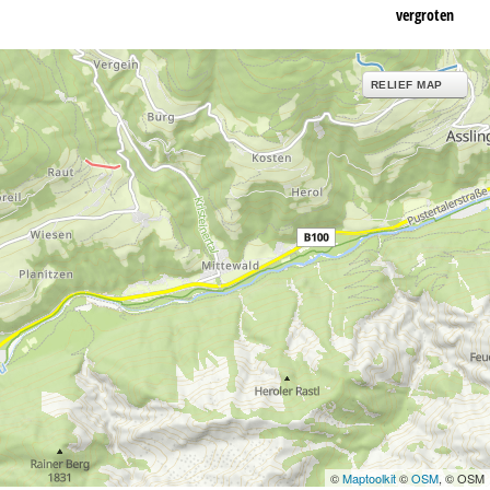
vergroten
RELIEF MAP
©
Maptoolkit
©
OSM
, © OSM