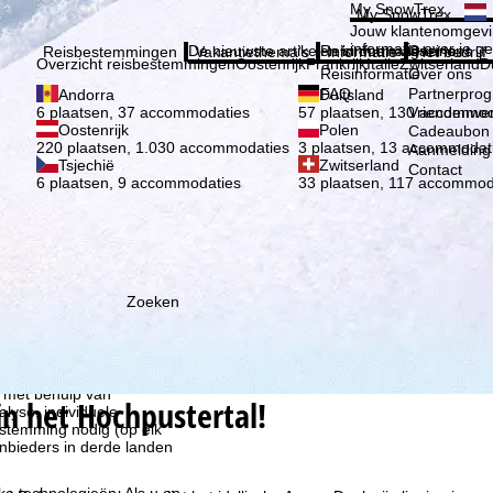
Kies 
My SnowTrex
My SnowTrex
Aanmelden
Jouw klantenomgevi
informatie over je g
De nieuwste artikelen in ons magazine
Reisinformatie
Over ons
Reisbestemmingen
Vakantiethema's
Informatie
Het bedrijf
Overzicht reisbestemmingen
Oostenrijk
Frankrijk
Italië
Zwitserland
D
Reisinformatie
Over ons
FAQ
Partnerpro
Andorra
Duitsland
Vriendenwer
6 plaatsen, 37 accommodaties
57 plaatsen, 130 accommod
Oostenrijk
Polen
Cadeaubon
220 plaatsen, 1.030 accommodaties
3 plaatsen, 13 accommodat
Aanmelding 
Tsjechië
Zwitserland
Contact
6 plaatsen, 9 accommodaties
33 plaatsen, 117 accommod
Zoeken
ie wij, TravelTrex GmbH,
n met behulp van
 in het Hochpustertal!
lyse, individuele
estemming nodig (op elk
nbieders in derde landen
jke technologieën. Als u op