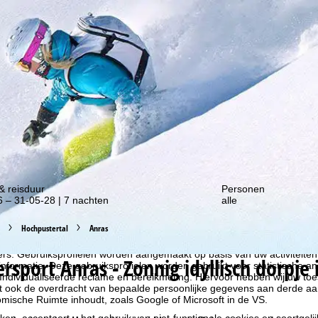
gte van onze kortingsacties!
& reisduur
Personen
 – 31-05-28 | 7 nachten
alle
Hochpustertal
Anras
liseren, gebruiken we cookies om gebruiksinformatie te verzamelen, d
rs. Gebruiksprofielen worden aangemaakt op basis van uw activiteite
ersport
Anras - Zonnig idyllisch dorpje
formatie. Deze gebruiksprofielen worden gebruikt voor statistische ana
ndividualiseerde reclame en bereikmeting. Hiervoor hebben wij uw to
at ook de overdracht van bepaalde persoonlijke gegevens aan derde aa
ische Ruimte inhoudt, zoals Google of Microsoft in de VS.
kken, accepteert u het gebruik van niet-functionele cookies en soortgeli