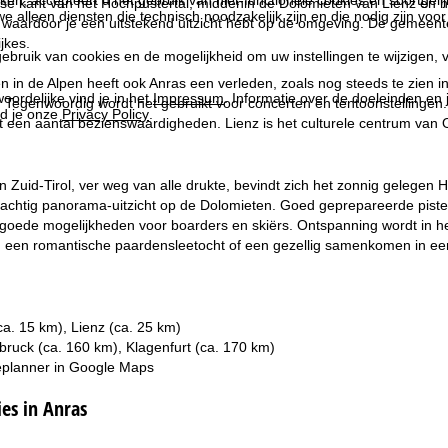
se kant van het Hochpustertal, middenin de Dolomieten van Lienz en het 
we alleen diensten die technisch noodzakelijk zijn en die nodig zijn voor
on, waardoor je een uitstekend uitzicht hebt op de omgeving. De gemeen
jkes.
ebruik van cookies en de mogelijkheid om uw instellingen te wijzigen, v
n in de Alpen heeft ook Anras een verleden, zoals nog steeds te zien 
oordelijke vind je in het
Impressum
. Informatie over de doeleinden en
. Tegenwoordig wordt het gebruikt voor concerten en tentoonstellingen
d je onze
Privacy Policy
.
edt een aantal bezienswaardigheden. Lienz is het culturele centrum van 
 Zuid-Tirol, ver weg van alle drukte, bevindt zich het zonnig gelegen 
rachtig panorama-uitzicht op de Dolomieten. Goed geprepareerde pist
 goede mogelijkheden voor boarders en skiërs. Ontspanning wordt in he
, een romantische paardensleetocht of een gezellig samenkomen in een
 (ca. 15 km), Lienz (ca. 25 km)
sbruck (ca. 160 km), Klagenfurt (ca. 170 km)
planner in
Google Maps
s in Anras