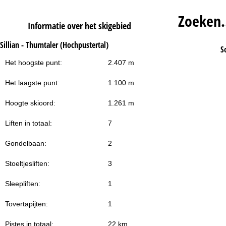
Zoeken
Informatie over het skigebied
Sillian - Thurntaler (Hochpustertal)
S
Het hoogste punt:
2.407 m
Het laagste punt:
1.100 m
Hoogte skioord:
1.261 m
Liften in totaal:
7
Gondelbaan:
2
Stoeltjesliften:
3
Sleepliften:
1
Tovertapijten:
1
Pistes in totaal:
22 km