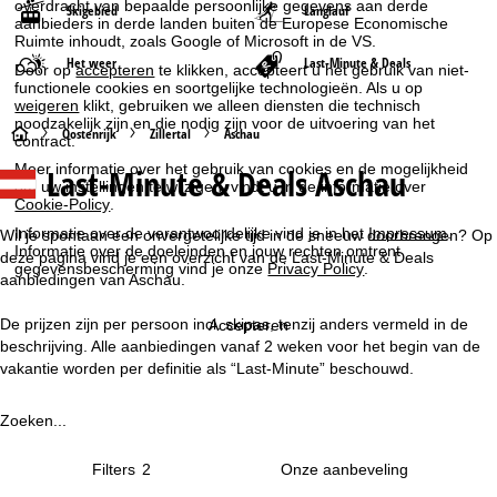
overdracht van bepaalde persoonlijke gegevens aan derde
Skigebied
Langlauf
aanbieders in derde landen buiten de Europese Economische
Ruimte inhoudt, zoals Google of Microsoft in de VS.
Het weer
Last-Minute & Deals
Door op
accepteren
te klikken, accepteert u het gebruik van niet-
functionele cookies en soortgelijke technologieën. Als u op
weigeren
klikt, gebruiken we alleen diensten die technisch
noodzakelijk zijn en die nodig zijn voor de uitvoering van het
S
Oostenrijk
Zillertal
Aschau
contract.
Meer informatie over het gebruik van cookies en de mogelijkheid
Last-Minute & Deals Aschau
t
om uw instellingen te wijzigen, vindt u in de informatie over
Cookie-Policy
.
a
Informatie over de verantwoordelijke vind je in het
Impressum
.
Wil je spontaan een onvergetelijke tijd in de sneeuw doorbrengen? Op
Informatie over de doeleinden en jouw rechten omtrent
deze pagina vind je een overzicht van de Last-Minute & Deals
gegevensbescherming vind je onze
Privacy Policy
.
r
aanbiedingen van Aschau.
t
De prijzen zijn per persoon incl. skipas, tenzij anders vermeld in de
Accepteren
beschrijving. Alle aanbiedingen vanaf 2 weken voor het begin van de
p
vakantie worden per definitie als “Last-Minute” beschouwd.
a
Zoeken...
g
Filters
2
i