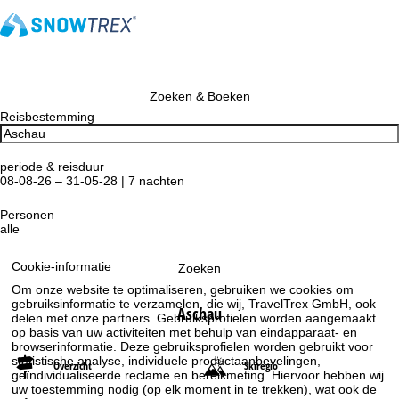
Zoeken & Boeken
Reisbestemming
periode & reisduur
08-08-26 – 31-05-28 | 7 nachten
Personen
alle
Cookie-informatie
Zoeken
Om onze website te optimaliseren, gebruiken we cookies om
gebruiksinformatie te verzamelen, die wij, TravelTrex GmbH, ook
Aschau
delen met onze partners. Gebruiksprofielen worden aangemaakt
op basis van uw activiteiten met behulp van eindapparaat- en
browserinformatie. Deze gebruiksprofielen worden gebruikt voor
statistische analyse, individuele productaanbevelingen,
Overzicht
Skiregio
geïndividualiseerde reclame en bereikmeting. Hiervoor hebben wij
uw toestemming nodig (op elk moment in te trekken), wat ook de