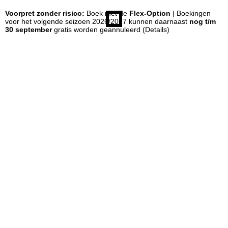
Voorpret zonder risico:
Boek met de
Flex-Option
| Boekingen
n
voor het volgende seizoen 2026/2027 kunnen daarnaast
nog t/m
30 september
gratis worden geannuleerd
(Details)
a