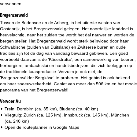
i
verwennen.
Bregenzerwald
n
Tussen de Bodensee en de Arlberg, in het uiterste westen van
a
Oostenrijk, is het Bregenzerwald gelegen. Het noordelijke landdeel is
heuvelachtig, naar het zuiden toe wordt het dal nauwer en worden de
bergen steiler. Het Bregenzerwald wordt sterk beïnvloed door haar
Schwäbische (zuiden van Duitsland) en Zwitserse buren en oude
tradities zijn tot de dag van vandaag bewaard gebleven. Een goed
voorbeeld daarvan is de 'Käsestraße', een samenwerking van boeren,
herbergiers, ambachtslui en handelsbedrijven, die zich toeleggen op
de traditionele kaasproductie. Verzuim je ook niet, de
'Bregenzerwälder Bergkäse' te proberen. Het gebied is ook bekend
om haar sneeuwzekerheid. Geniet van meer dan 506 km en het mooie
panorama van het Bregrenzerwald!
Vervoer Au
Trein: Dornbirn (ca. 35 km), Bludenz (ca. 40 km)
Vliegtuig: Zürich (ca. 125 km), Innsbruck (ca. 145 km), München
(ca. 240 km)
Open de routeplanner in
Google Maps