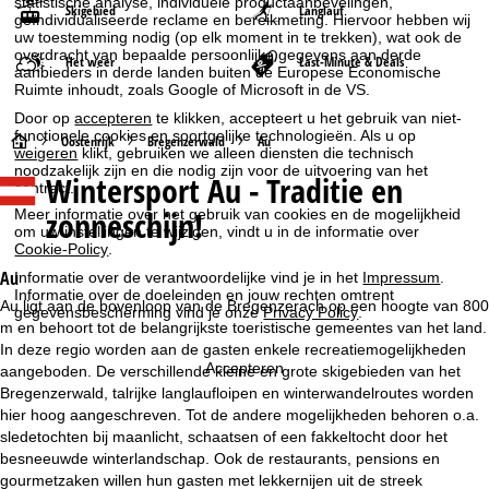
statistische analyse, individuele productaanbevelingen,
Skigebied
Langlauf
geïndividualiseerde reclame en bereikmeting. Hiervoor hebben wij
uw toestemming nodig (op elk moment in te trekken), wat ook de
overdracht van bepaalde persoonlijke gegevens aan derde
Het weer
Last-Minute & Deals
aanbieders in derde landen buiten de Europese Economische
Ruimte inhoudt, zoals Google of Microsoft in de VS.
Door op
accepteren
te klikken, accepteert u het gebruik van niet-
functionele cookies en soortgelijke technologieën. Als u op
S
Oostenrijk
Bregenzerwald
Au
weigeren
klikt, gebruiken we alleen diensten die technisch
noodzakelijk zijn en die nodig zijn voor de uitvoering van het
Wintersport
Au - Traditie en
t
contract.
zonneschijn!
Meer informatie over het gebruik van cookies en de mogelijkheid
a
om uw instellingen te wijzigen, vindt u in de informatie over
Cookie-Policy
.
r
Au
Informatie over de verantwoordelijke vind je in het
Impressum
.
Informatie over de doeleinden en jouw rechten omtrent
Au ligt aan de bovenloop van de Bregenzerach op een hoogte van 800
gegevensbescherming vind je onze
Privacy Policy
.
t
m en behoort tot de belangrijkste toeristische gemeentes van het land.
In deze regio worden aan de gasten enkele recreatiemogelijkheden
p
Accepteren
aangeboden. De verschillende kleine en grote skigebieden van het
Bregenzerwald, talrijke langlaufloipen en winterwandelroutes worden
a
hier hoog aangeschreven. Tot de andere mogelijkheden behoren o.a.
sledetochten bij maanlicht, schaatsen of een fakkeltocht door het
g
besneeuwde winterlandschap. Ook de restaurants, pensions en
gourmetzaken willen hun gasten met lekkernijen uit de streek