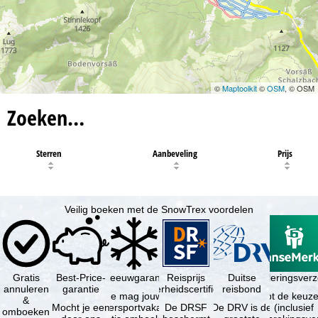
©
Maptoolkit
©
OSM
, © OSM
Zoeken…
Sterren
Aanbeveling
Prijs
Veilig boeken met de SnowTrex voordelen
Gratis
Best-Price-
Sneeuwgarantie
Reisprijs
Reisannuleringsver
Duitse
annuleren
garantie
zekerheidscertificaat
reisbond
Je mag jouw
Je hebt de keuze
&
Mocht je een
wintersportvakantie
De DRSF
De DRV is de
(inclusief
omboeken