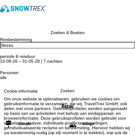
Zoeken & Boeken
Reisbestemming
periode & reisduur
10-08-26 – 31-05-28 | 7 nachten
Personen
alle
Zoeken
Cookie-informatie
Om onze website te optimaliseren, gebruiken we cookies om
gebruiksinformatie te verzamelen, die wij, TravelTrex GmbH, ook
Bezau
delen met onze partners. Gebruiksprofielen worden aangemaakt
op basis van uw activiteiten met behulp van eindapparaat- en
browserinformatie. Deze gebruiksprofielen worden gebruikt voor
statistische analyse, individuele productaanbevelingen,
Overzicht
Skiregio
geïndividualiseerde reclame en bereikmeting. Hiervoor hebben wij
uw toestemming nodig (op elk moment in te trekken), wat ook de