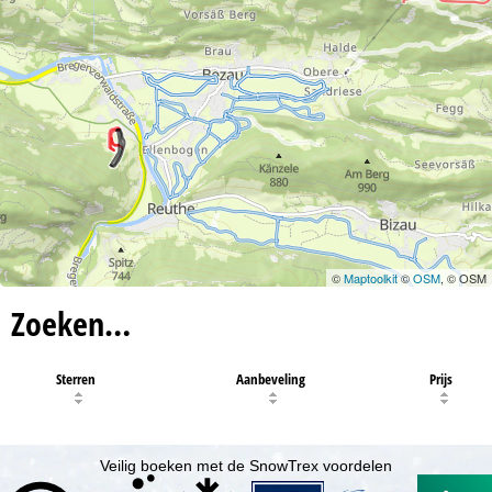
©
Maptoolkit
©
OSM
, © OSM
Zoeken…
Sterren
Aanbeveling
Prijs
Veilig boeken met de SnowTrex voordelen