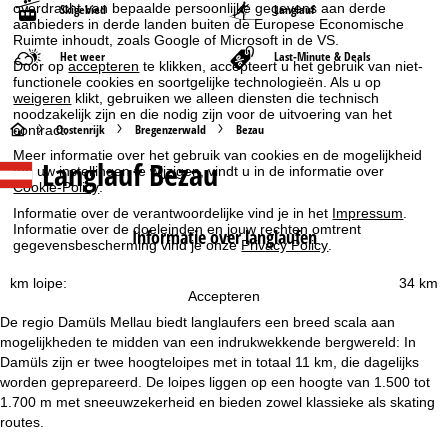
overdracht van bepaalde persoonlijke gegevens aan derde
Skigebied
Langlauf
aanbieders in derde landen buiten de Europese Economische
Ruimte inhoudt, zoals Google of Microsoft in de VS.
Het weer
Last-Minute & Deals
Door op
accepteren
te klikken, accepteert u het gebruik van niet-
functionele cookies en soortgelijke technologieën. Als u op
weigeren
klikt, gebruiken we alleen diensten die technisch
noodzakelijk zijn en die nodig zijn voor de uitvoering van het
S
Oostenrijk
Bregenzerwald
Bezau
contract.
Meer informatie over het gebruik van cookies en de mogelijkheid
Langlauf Bezau
t
om uw instellingen te wijzigen, vindt u in de informatie over
Cookie-Policy
.
a
Informatie over de verantwoordelijke vind je in het
Impressum
.
Informatie over de doeleinden en jouw rechten omtrent
Informatie over langlaufen
gegevensbescherming vind je onze
Privacy Policy
.
r
km loipe:
34 km
t
Accepteren
De regio Damüls Mellau biedt langlaufers een breed scala aan
p
mogelijkheden te midden van een indrukwekkende bergwereld: In
Damüls zijn er twee hoogteloipes met in totaal 11 km, die dagelijks
a
worden geprepareerd. De loipes liggen op een hoogte van 1.500 tot
1.700 m met sneeuwzekerheid en bieden zowel klassieke als skating
g
routes.