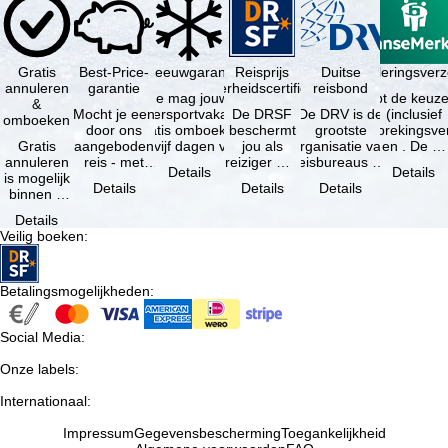
Gratis
Best-Price-
Sneeuwgarantie
Reisprijs
Reisannuleringsver
Duitse
annuleren
garantie
zekerheidscertificaat
reisbond
Je mag jouw
Je hebt de keuze
&
Mocht je een
wintersportvakantie
De DRSF
De DRV is de
(inclusief
omboeken
door ons
gratis omboeken
beschermt
grootste
reisonderbrekingsve
Gratis
aangeboden
als vijf dagen voor
jou als
organisatie van
en . De …
annuleren
reis - met
de …
reiziger met
reisbureaus en
Details
Details
is mogelijk
dezelfde
een
reisorganisaties
Details
Details
Details
binnen 5
beschikbaarheid
pakketreis
in Duitsland. …
dagen na
en inbegrepen
of
Details
de
…
gekoppelde
Veilig boeken
:
boeking,
services bij
als jouw
…
vakantie …
Betalingsmogelijkheden
:
Social Media
:
Onze labels
:
Internationaal
:
Impressum
Gegevensbescherming
Toegankelijkheid