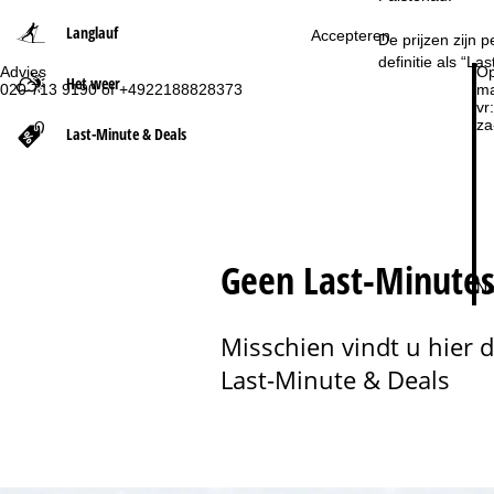
Langlauf
Accepteren
t
De prijzen zijn 
definitie als “L
Advies
Op
Het weer
p
020 713 9190 of +4922188828373
ma
vr:
za
a
Last-Minute & Deals
g
i
Geen Last-Minutes
n
Na
a
Misschien vindt u hier 
Last-Minute & Deals