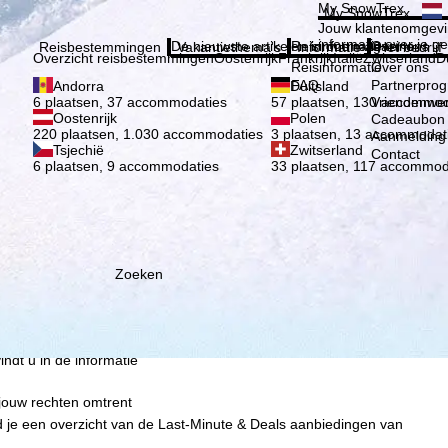
Kies 
My SnowTrex
My SnowTrex
Aanmelden
Jouw klantenomgevi
informatie over je g
De nieuwste artikelen in ons magazine
Reisinformatie
Over ons
Reisbestemmingen
Vakantiethema's
Informatie
Het bedrijf
Overzicht reisbestemmingen
Oostenrijk
Frankrijk
Italië
Zwitserland
D
Reisinformatie
Over ons
FAQ
Partnerpro
Andorra
Duitsland
Vriendenwer
6 plaatsen, 37 accommodaties
57 plaatsen, 130 accommod
Oostenrijk
Polen
Cadeaubon
220 plaatsen, 1.030 accommodaties
3 plaatsen, 13 accommodat
Aanmelding 
Tsjechië
Zwitserland
Contact
6 plaatsen, 9 accommodaties
33 plaatsen, 117 accommod
ie wij, TravelTrex GmbH,
n met behulp van
lyse, individuele
estemming nodig (op elk
nbieders in derde landen
Zoeken
jke technologieën. Als u op
 de uitvoering van het
indt u in de informatie
 jouw rechten omtrent
d je een overzicht van de Last-Minute & Deals aanbiedingen van