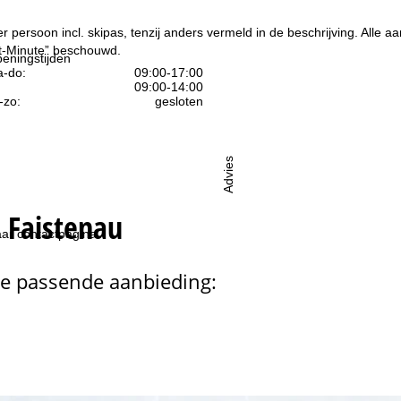
per persoon incl. skipas, tenzij anders vermeld in de beschrijving. All
ast-Minute” beschouwd.
eningstijden
-do:
09:00-17:00
09:00-14:00
-zo:
gesloten
Advies
 Faistenau
ar contactpagina
de passende aanbieding: