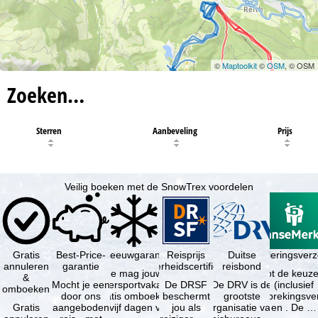
©
Maptoolkit
©
OSM
, © OSM
Zoeken…
Sterren
Aanbeveling
Prijs
Veilig boeken met de SnowTrex voordelen
Gratis
Best-Price-
Sneeuwgarantie
Reisprijs
Reisannuleringsver
Duitse
annuleren
garantie
zekerheidscertificaat
reisbond
Je mag jouw
Je hebt de keuze
&
Mocht je een
wintersportvakantie
De DRSF
De DRV is de
(inclusief
omboeken
door ons
gratis omboeken
beschermt
grootste
reisonderbrekingsve
Gratis
aangeboden
als vijf dagen voor
jou als
organisatie van
en . De …