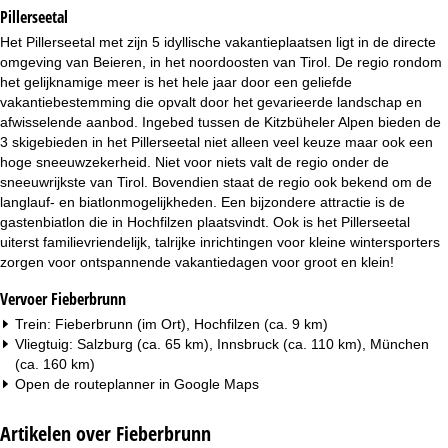
i
Pillerseetal
Het Pillerseetal met zijn 5 idyllische vakantieplaatsen ligt in de directe
n
omgeving van Beieren, in het noordoosten van Tirol. De regio rondom
het gelijknamige meer is het hele jaar door een geliefde
a
vakantiebestemming die opvalt door het gevarieerde landschap en
afwisselende aanbod. Ingebed tussen de Kitzbüheler Alpen bieden de
3 skigebieden in het Pillerseetal niet alleen veel keuze maar ook een
hoge sneeuwzekerheid. Niet voor niets valt de regio onder de
sneeuwrijkste van Tirol. Bovendien staat de regio ook bekend om de
langlauf- en biatlonmogelijkheden. Een bijzondere attractie is de
gastenbiatlon die in Hochfilzen plaatsvindt. Ook is het Pillerseetal
uiterst familievriendelijk, talrijke inrichtingen voor kleine wintersporters
zorgen voor ontspannende vakantiedagen voor groot en klein!
Vervoer Fieberbrunn
Trein: Fieberbrunn (im Ort), Hochfilzen (ca. 9 km)
Vliegtuig: Salzburg (ca. 65 km), Innsbruck (ca. 110 km), München
(ca. 160 km)
Open de routeplanner in
Google Maps
Artikelen over Fieberbrunn