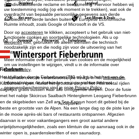
Skigebied
Langlauf
geïndividualiseerde reclame en bereikmeting. Hiervoor hebben wij
uw toestemming nodig (op elk moment in te trekken), wat ook de
overdracht van bepaalde persoonlijke gegevens aan derde
Het weer
Last-Minute & Deals
aanbieders in derde landen buiten de Europese Economische
Ruimte inhoudt, zoals Google of Microsoft in de VS.
Door op
accepteren
te klikken, accepteert u het gebruik van niet-
functionele cookies en soortgelijke technologieën. Als u op
S
Oostenrijk
Pillerseetal
Fieberbrunn
weigeren
klikt, gebruiken we alleen diensten die technisch
noodzakelijk zijn en die nodig zijn voor de uitvoering van het
Wintersport
Fieberbrunn
contract.
t
Meer informatie over het gebruik van cookies en de mogelijkheid
om uw instellingen te wijzigen, vindt u in de informatie over
a
Fieberbrunn
Cookie-Policy
.
Het idyllische dorpje Fieberbrunn (780 m) ligt in het hart van de
Informatie over de verantwoordelijke vind je in het
Impressum
.
r
Informatie over de doeleinden en jouw rechten omtrent
Kitzbüheler Alpen. Vanaf het grootste dorp in het Pillerseetal rijden
gegevensbescherming vind je onze
Privacy Policy
.
dagelijks gratis bussen naar alle omliggende dorpen. Door de fusie
t
met het nabije Skicircus Saalbach Hinterglemm Leogang Fieberbrunn
en de skigebieden van Zell am See-Kaprun hoort dit gebied bij de
p
Accepteren
beste en grootste van de Alpen. Na een lange dag op de piste kan je
in de mooie après-ski bars of restaurants ontspannen. Afgezien
a
daarvan is er voor vakantiegangers een groot aantal andere
vrijetijdsmogelijkheden, zoals een klimtuin die op aanvraag ook in de
g
winter open is, paardensleeritten of een saunadorp.