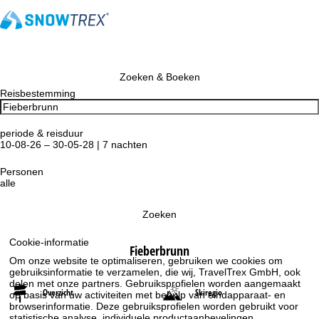
Zoeken & Boeken
Reisbestemming
periode & reisduur
10-08-26 – 30-05-28 | 7 nachten
Personen
alle
Zoeken
Cookie-informatie
Fieberbrunn
Om onze website te optimaliseren, gebruiken we cookies om
gebruiksinformatie te verzamelen, die wij, TravelTrex GmbH, ook
delen met onze partners. Gebruiksprofielen worden aangemaakt
Overzicht
Skiregio
op basis van uw activiteiten met behulp van eindapparaat- en
browserinformatie. Deze gebruiksprofielen worden gebruikt voor
statistische analyse, individuele productaanbevelingen,