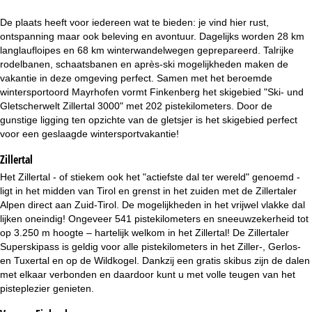
i
De plaats heeft voor iedereen wat te bieden: je vind hier rust,
n
ontspanning maar ook beleving en avontuur. Dagelijks worden 28 km
langlaufloipes en 68 km winterwandelwegen geprepareerd. Talrijke
a
rodelbanen, schaatsbanen en après-ski mogelijkheden maken de
vakantie in deze omgeving perfect. Samen met het beroemde
wintersportoord Mayrhofen vormt Finkenberg het skigebied "Ski- und
Gletscherwelt Zillertal 3000" met 202 pistekilometers. Door de
gunstige ligging ten opzichte van de gletsjer is het skigebied perfect
voor een geslaagde wintersportvakantie!
Zillertal
Het Zillertal - of stiekem ook het "actiefste dal ter wereld" genoemd -
ligt in het midden van Tirol en grenst in het zuiden met de Zillertaler
Alpen direct aan Zuid-Tirol. De mogelijkheden in het vrijwel vlakke dal
lijken oneindig! Ongeveer 541 pistekilometers en sneeuwzekerheid tot
op 3.250 m hoogte – hartelijk welkom in het Zillertal! De Zillertaler
Superskipass is geldig voor alle pistekilometers in het Ziller-, Gerlos-
en Tuxertal en op de Wildkogel. Dankzij een gratis skibus zijn de dalen
met elkaar verbonden en daardoor kunt u met volle teugen van het
pisteplezier genieten.