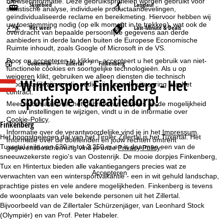
browserinformatie. Deze gebruiksprofielen worden gebruikt voor
Skigebied
Langlauf
statistische analyse, individuele productaanbevelingen,
geïndividualiseerde reclame en bereikmeting. Hiervoor hebben wij
uw toestemming nodig (op elk moment in te trekken), wat ook de
Het weer
Last-Minute & Deals
overdracht van bepaalde persoonlijke gegevens aan derde
aanbieders in derde landen buiten de Europese Economische
Ruimte inhoudt, zoals Google of Microsoft in de VS.
Door op
accepteren
te klikken, accepteert u het gebruik van niet-
S
Oostenrijk
Zillertal
Finkenberg
functionele cookies en soortgelijke technologieën. Als u op
weigeren
klikt, gebruiken we alleen diensten die technisch
Wintersport
Finkenberg - Het
t
noodzakelijk zijn en die nodig zijn voor de uitvoering van het
contract.
sportieve recreatiedorp!
a
Meer informatie over het gebruik van cookies en de mogelijkheid
om uw instellingen te wijzigen, vindt u in de informatie over
Cookie-Policy
.
r
Finkenberg
Informatie over de verantwoordelijke vind je in het
Impressum
.
Het hoogstgelegen dal van het Tiroler Zillertal is het Tuxertal. Het
Informatie over de doeleinden en jouw rechten omtrent
t
Tuxertal reikt van 630 m tot 3.250 m en is daarmee een van de
gegevensbescherming vind je onze
Privacy Policy
.
sneeuwzekerste regio's van Oostenrijk. De mooie dorpjes Finkenberg,
p
Tux en Hintertux bieden alle vakantiegangers precies wat ze
Accepteren
verwachten van een wintersportvakantie - een in wit gehuld landschap,
a
prachtige pistes en vele andere mogelijkheden. Finkenberg is tevens
de woonplaats van vele bekende personen uit het Zillertal.
g
Bijvoorbeeld van de Zillertaler Schürzenjäger, van Leonhard Stock
(Olympiër) en van Prof. Peter Habeler.