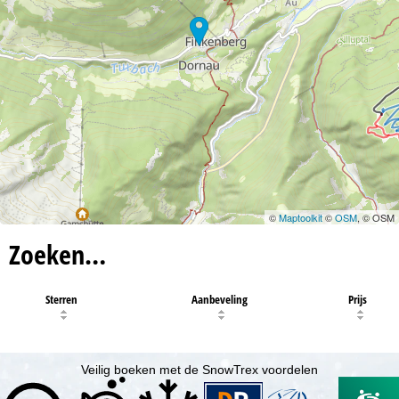
©
Maptoolkit
©
OSM
, © OSM
Zoeken…
Sterren
Aanbeveling
Prijs
Veilig boeken met de SnowTrex voordelen