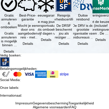
Gratis
Best-Price-
Sneeuwgarantie
Reisprijs
Reisannuleringsver
Duitse
annuleren
garantie
zekerheidscertificaat
reisbond
Je mag jouw
Je hebt de keuze
&
Mocht je een
wintersportvakantie
De DRSF
De DRV is de
(inclusief
omboeken
door ons
gratis omboeken
beschermt
grootste
reisonderbrekingsve
Gratis
aangeboden
als vijf dagen voor
jou als
organisatie van
en . De …
annuleren
reis - met
de …
reiziger met
reisbureaus en
Details
Details
is mogelijk
dezelfde
een
reisorganisaties
Details
Details
Details
binnen 5
beschikbaarheid
pakketreis
in Duitsland. …
dagen na
en inbegrepen
of
Details
de
…
gekoppelde
Veilig boeken
:
boeking,
services bij
als jouw
…
vakantie …
Betalingsmogelijkheden
:
Social Media
:
Onze labels
:
Internationaal
:
Impressum
Gegevensbescherming
Toegankelijkheid
Algemene voorwaarden
FAQ