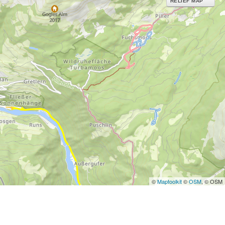
RELIEF MAP
©
Maptoolkit
©
OSM
, © OSM