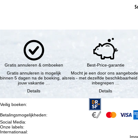
S
Gratis annuleren & omboeken
Best-Price-garantie
Gratis annuleren is mogelijk
Mocht je een door ons aangebod
binnen 5 dagen na de boeking, als
reis - met dezelfde beschikbaarheid
jouw vakantie …
inbegrepen …
Details
Details
Veilig boeken
:
Betalingsmogelijkheden
:
Social Media
:
Onze labels
:
Internationaal
:
Imp