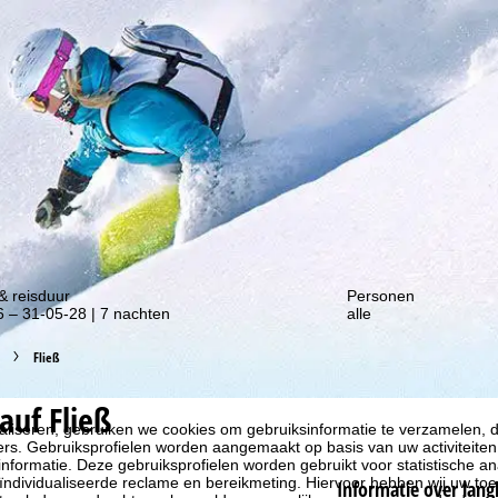
gte van onze kortingsacties!
& reisduur
Personen
 – 31-05-28 | 7 nachten
alle
Fließ
auf Fließ
liseren, gebruiken we cookies om gebruiksinformatie te verzamelen, d
rs. Gebruiksprofielen worden aangemaakt op basis van uw activiteite
formatie. Deze gebruiksprofielen worden gebruikt voor statistische ana
ndividualiseerde reclame en bereikmeting. Hiervoor hebben wij uw to
Informatie over lang