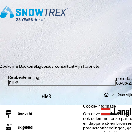
Schrijf je in voor onze nieuwsbrief en wees als eerste op de hoo
Zoeken & Boeken
Skigebieds-consultant
Mijn favorieten
Reisbestemming
periode 
08-08-26
S
Oostenrijk
Fließ
Cookie-informatie
t
Langl
Overzicht
Om onze website te optima
a
ook delen met onze partne
eindapparaat- en browserin
Skigebied
productaanbevelingen, geï
r