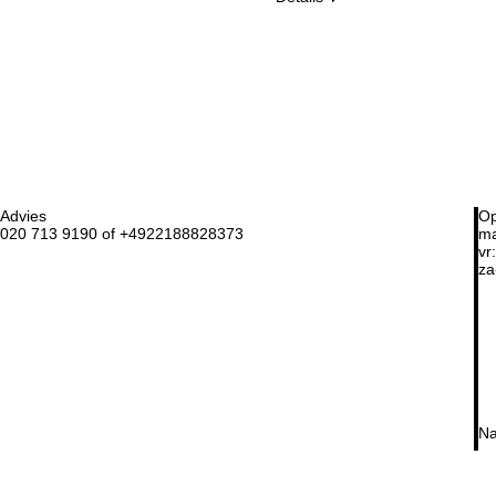
Advies
Op
020 713 9190 of +4922188828373
ma
vr:
za
Na