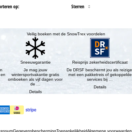
orteren op:
Sterren
Veilig boeken met de SnowTrex voordelen
Sneeuwgarantie
Reisprijs zekerheidscertificaat
en
Je mag jouw
De DRSF beschermt jou als reizige
 en
wintersportvakantie gratis
met een pakketreis of gekoppelde
omboeken als vijf dagen voor
services bij …
de …
Details
Details
ressum
Gegevensbescherming
Toegankelijkheid
Algemene voorwaarden