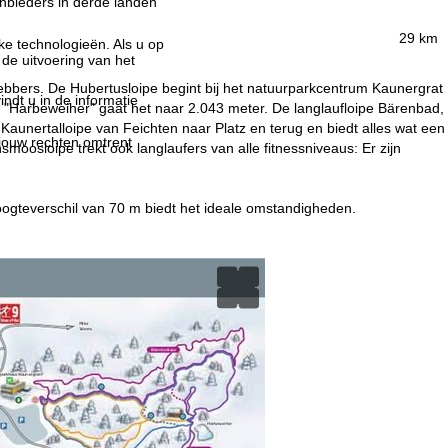
nbieders in derde landen
29 km
jke technologieën. Als u op
 de uitvoering van het
ebbers. De Hubertusloipe begint bij het natuurparkcentrum Kaunergrat
indt u in de informatie
 "Harbeweiher" gaat het naar 2.043 meter. De langlaufloipe Bärenbad,
e Kaunertalloipe van Feichten naar Platz en terug en biedt alles wat een
 jouw rechten omtrent
moosloipe trekt ook langlaufers van alle fitnessniveaus: Er zijn
oogteverschil van 70 m biedt het ideale omstandigheden.