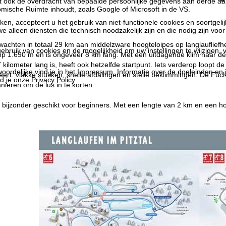
at ook de overdracht van bepaalde persoonlijke gegevens aan derde aa
ische Ruimte inhoudt, zoals Google of Microsoft in de VS.
kken, accepteert u het gebruik van niet-functionele cookies en soortgeli
we alleen diensten die technisch noodzakelijk zijn en die nodig zijn voor
achten in totaal 29 km aan middelzware hoogteloipes op langlaufliefh
ebruik van cookies en de mogelijkheid om uw instellingen te wijzigen, v
op 1.690 m en is ongeveer 8 km lang. Met een uitdagende klim naar de
 kilometer lang is, heeft ook hetzelfde startpunt. Iets verderop loopt d
oordelijke vind je in het
Impressum
. Informatie over de doeleinden en
eert: vlakke stukken, snelle afdalingen en steile beklimmingen. De Fuchs
d je onze
Privacy Policy
.
nieren om de lus in te korten.
 bijzonder geschikt voor beginners. Met een lengte van 2 km en een h