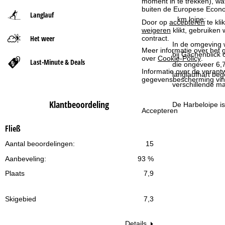
moment in te trekken), w
buiten de Europese Econom
Langlauf
t
km loipe:
Door op
accepteren
te kli
weigeren
klikt, gebruiken 
Het weer
contract.
p
In de omgeving w
Meer informatie over het g
bij Gachenblick 
over
Cookie-Policy
.
a
Last-Minute & Deals
die ongeveer 6,7
Informatie over de verantw
langlaufhart beg
gegevensbescherming vin
g
verschillende ma
i
Klantbeoordeling
De Harbeloipe is
Accepteren
n
Fließ
a
Aantal beoordelingen:
15
Aanbeveling:
93 %
Plaats
7,9
Skigebied
7,3
Details