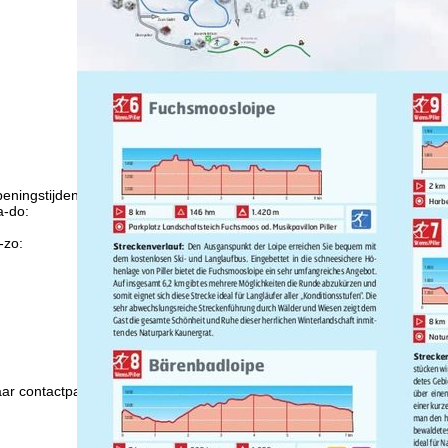
eningstijden
-do:
09:00-17:00
09:00-14:00
-zo:
gesloten
Advies
ar contactpagina