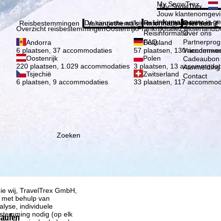
Kies 
My SnowTrex
My SnowTrex
Aanmelden
Jouw klantenomgevi
informatie over je g
De nieuwste artikelen in ons magazine
Reisinformatie
Over ons
Reisbestemmingen
Vakantiethema's
Informatie
Het bedrijf
Overzicht reisbestemmingen
Oostenrijk
Frankrijk
Italië
Zwitserland
D
Reisinformatie
Over ons
FAQ
Partnerpro
Andorra
Duitsland
Vriendenwer
6 plaatsen, 37 accommodaties
57 plaatsen, 130 accommod
Oostenrijk
Polen
Cadeaubon
220 plaatsen, 1.029 accommodaties
3 plaatsen, 13 accommodat
Aanmelding 
Tsjechië
Zwitserland
Contact
6 plaatsen, 9 accommodaties
33 plaatsen, 117 accommod
Zoeken
ie wij, TravelTrex GmbH,
n met behulp van
lyse, individuele
estemming nodig (op elk
laufen