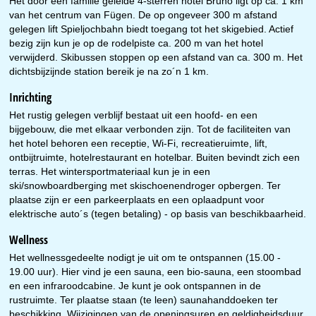
Het door een familie geleide 4-sterren hotel Bruno ligt op ca. 1 km
van het centrum van Fügen. De op ongeveer 300 m afstand
gelegen lift Spieljochbahn biedt toegang tot het skigebied. Actief
bezig zijn kun je op de rodelpiste ca. 200 m van het hotel
verwijderd. Skibussen stoppen op een afstand van ca. 300 m. Het
dichtsbijzijnde station bereik je na zo´n 1 km.
Inrichting
Het rustig gelegen verblijf bestaat uit een hoofd- en een
bijgebouw, die met elkaar verbonden zijn. Tot de faciliteiten van
het hotel behoren een receptie, Wi-Fi, recreatieruimte, lift,
ontbijtruimte, hotelrestaurant en hotelbar. Buiten bevindt zich een
terras. Het wintersportmateriaal kun je in een
ski/snowboardberging met skischoenendroger opbergen. Ter
plaatse zijn er een parkeerplaats en een oplaadpunt voor
elektrische auto´s (tegen betaling) - op basis van beschikbaarheid.
Wellness
Het wellnessgedeelte nodigt je uit om te ontspannen (15.00 -
19.00 uur). Hier vind je een sauna, een bio-sauna, een stoombad
en een infraroodcabine. Je kunt je ook ontspannen in de
rustruimte. Ter plaatse staan (te leen) saunahanddoeken ter
beschikking. Wijzigingen van de openingsuren en geldigheidsduur