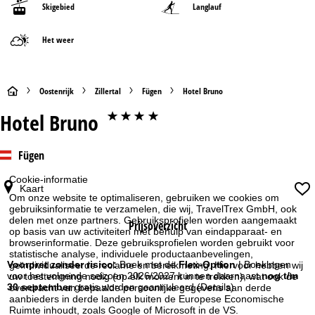
Skigebied
Langlauf
Het weer
S
Oostenrijk
Zillertal
Fügen
Hotel Bruno
Hotel Bruno
****
t
a
Fügen
r
Cookie-informatie
Kaart
Om onze website te optimaliseren, gebruiken we cookies om
t
gebruiksinformatie te verzamelen, die wij, TravelTrex GmbH, ook
delen met onze partners. Gebruiksprofielen worden aangemaakt
Prijsoverzicht
op basis van uw activiteiten met behulp van eindapparaat- en
p
browserinformatie. Deze gebruiksprofielen worden gebruikt voor
statistische analyse, individuele productaanbevelingen,
a
Voorpret zonder risico:
Boek met de
Flex-Option
| Boekingen
geïndividualiseerde reclame en bereikmeting. Hiervoor hebben wij
voor het volgende seizoen 2026/2027 kunnen daarnaast
nog t/m
uw toestemming nodig (op elk moment in te trekken), wat ook de
30 september
gratis worden geannuleerd
(Details)
overdracht van bepaalde persoonlijke gegevens aan derde
g
aanbieders in derde landen buiten de Europese Economische
Ruimte inhoudt, zoals Google of Microsoft in de VS.