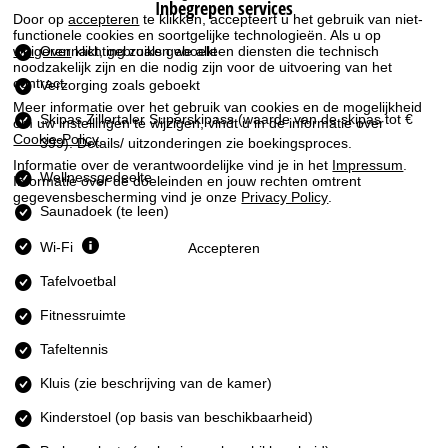
Inbegrepen services
i
Door op
accepteren
te klikken, accepteert u het gebruik van niet-
functionele cookies en soortgelijke technologieën. Als u op
n
weigeren
klikt, gebruiken we alleen diensten die technisch
Overnachting zoals geboekt
noodzakelijk zijn en die nodig zijn voor de uitvoering van het
contract.
Verzorging zoals geboekt
a
Meer informatie over het gebruik van cookies en de mogelijkheid
Skipas Zillertaler Superskipass
(waarde van de skipas tot €
om uw instellingen te wijzigen, vindt u in de informatie over
Cookie-Policy
.
399). Details/ uitzonderingen zie boekingsproces.
Informatie over de verantwoordelijke vind je in het
Impressum
.
Wellnessgedeelte
Informatie over de doeleinden en jouw rechten omtrent
gegevensbescherming vind je onze
Privacy Policy
.
Saunadoek (te leen)
Wi-Fi
Accepteren
Tafelvoetbal
Fitnessruimte
Tafeltennis
Kluis (zie beschrijving van de kamer)
Kinderstoel (op basis van beschikbaarheid)