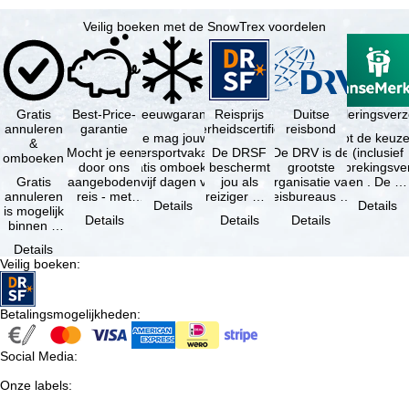
Veilig boeken met de SnowTrex voordelen
Gratis
Best-Price-
Sneeuwgarantie
Reisprijs
Reisannuleringsver
Duitse
annuleren
garantie
zekerheidscertificaat
reisbond
Je mag jouw
Je hebt de keuze
&
Mocht je een
wintersportvakantie
De DRSF
De DRV is de
(inclusief
omboeken
door ons
gratis omboeken
beschermt
grootste
reisonderbrekingsve
Gratis
aangeboden
als vijf dagen voor
jou als
organisatie van
en . De …
annuleren
reis - met
de …
reiziger met
reisbureaus en
Details
Details
is mogelijk
dezelfde
een
reisorganisaties
Details
Details
Details
binnen 5
beschikbaarheid
pakketreis
in Duitsland. …
dagen na
en inbegrepen
of
Details
de
…
gekoppelde
Veilig boeken
:
boeking,
services bij
als jouw
…
vakantie …
Betalingsmogelijkheden
:
Social Media
:
Onze labels
: