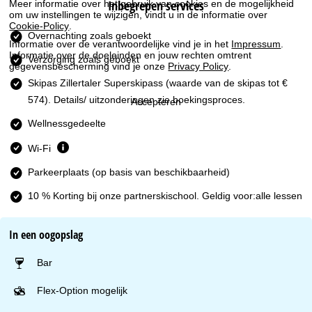
Inbegrepen services
Meer informatie over het gebruik van cookies en de mogelijkheid
i
om uw instellingen te wijzigen, vindt u in de informatie over
Cookie-Policy
.
n
Overnachting zoals geboekt
Informatie over de verantwoordelijke vind je in het
Impressum
.
Informatie over de doeleinden en jouw rechten omtrent
Verzorging zoals geboekt
a
gegevensbescherming vind je onze
Privacy Policy
.
Skipas Zillertaler Superskipass
(waarde van de skipas tot €
574). Details/ uitzonderingen zie boekingsproces.
Accepteren
Wellnessgedeelte
Wi-Fi
Parkeerplaats (op basis van beschikbaarheid)
10 % Korting bij onze partnerskischool. Geldig voor:alle lessen
In een oogopslag
Bar
Flex-Option mogelijk