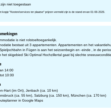
zijn niet toegestaan
et kopje "Kosten/services ter plaatse" prijzen vermeld zijn is de stand ervan 01-06-2026.
opmerkingen
odatie is niet rolstoeltoegankelijk.
datie bestaat uit 3 appartementen. Appartementen en het vakantieh
 Spieljochbahn in Fügen is aan het seizoenbegin en -einde , in de per
n het skigebied Ski Optimal Hochzillertal gaat bij slechte sneeuwcondit
e
van 14:00
tot 10:00
n
en-Hart (im Ort), Jenbach (ca. 10 km)
 Innsbruck (ca. 55 km), Salzburg (ca. 150 km), München (ca. 170 km)
uteplanner in
Google Maps