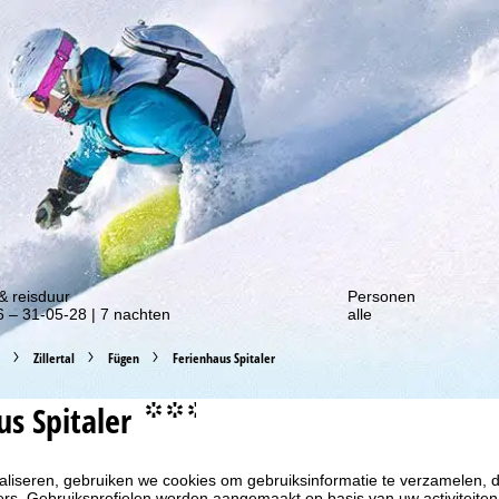
gte van onze kortingsacties!
& reisduur
Personen
 – 31-05-28 | 7 nachten
alle
Zillertal
Fügen
Ferienhaus Spitaler
us Spitaler
°°.
liseren, gebruiken we cookies om gebruiksinformatie te verzamelen, d
rs. Gebruiksprofielen worden aangemaakt op basis van uw activiteite