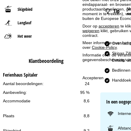
eindapparaat- en browserin
Skigebied
Vo
productaanbevelingen, geï
Tip
t
s
moment in te trekken), w
buiten de Europese Econom
Langlauf
p
Door op
accepteren
te kli
weigeren
klikt, gebruiken 
a
contract.
Het weer
Meer informatie over het g
Overnacht
g
over
Cookie-Policy
.
Skipas Zil
Informatie over de verantw
i
gegevensbescherming vin
Klantbeoordeling
Details/ u
Bedlinnen
n
Ferienhaus Spitaler
Accepteren
Handdoek
a
Aantal beoordelingen:
24
Aanbeveling:
95 %
In een oogop
Accommodatie
8,6
Interne
Plaats
8,8
Afstand
Skigebied
9,2