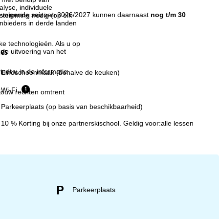
lyse, individuele
t volgende seizoen 2026/2027 kunnen daarnaast
nog t/m 30
estemming nodig (op elk
nbieders in derde landen
jke technologieën. Als u op
ces
 de uitvoering van het
indt u in de informatie
Eindschoonmaak (behalve de keuken)
Wi-Fi
 jouw rechten omtrent
Parkeerplaats (op basis van beschikbaarheid)
10 % Korting bij onze partnerskischool. Geldig voor:alle lessen
Parkeerplaats