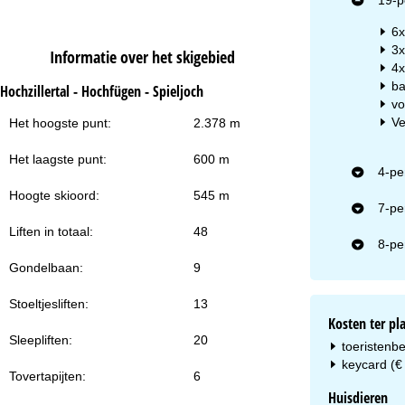
6x
3x
Informatie over het skigebied
4x
Na
ba
Hochzillertal - Hochfügen - Spieljoch
vo
Ve
Het hoogste punt:
2.378 m
Het laagste punt:
600 m
4-pe
Hoogte skioord:
545 m
7-pe
Liften in totaal:
48
8-pe
Gondelbaan:
9
Stoeltjesliften:
13
Kosten ter pl
Sleepliften:
20
toeristenbe
keycard (€ 
Tovertapijten:
6
Huisdieren