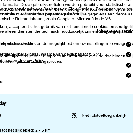
formatie. Deze gebruiksprofielen worden gebruikt voor statistische ana
orpret zonder risico:
Boek met de
Flex-Option
| Boekingen voor he
ndividualiseerde reclame en bereikmeting. Hiervoor hebben wij uw to
eptember
gratis worden geannuleerd
(Details)
at ook de overdracht van bepaalde persoonlijke gegevens aan derde aa
ische Ruimte inhoudt, zoals Google of Microsoft in de VS.
kken, accepteert u het gebruik van niet-functionele cookies en soortgeli
Inbegrepen servi
we alleen diensten die technisch noodzakelijk zijn en die nodig zijn voor
ebruik van cookies en de mogelijkheid om uw instellingen te wijzigen, v
ing zoals geboekt
lertaler Superskipass
(waarde van de skipas tot € 574).
oordelijke vind je in het
Impressum
. Informatie over de doeleinden en
d je onze
Privacy Policy
.
itzonderingen zie boekingsproces.
en
slag
t
Niet rolstoeltoegankelijk
 tot het skigebied: 2 - 5 km