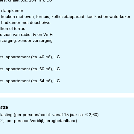
Advies
 slaapkamer
 keuken met oven, fornuis, koffiezetapparaat, koelkast en waterkoker
 badkamer met douche/wc
ar contactpagina
lkon of terras
orzien van radio, tv en Wi-Fi
rzorging: zonder verzorging
rs. appartement (ca. 40 m²), LG
rs. appartement (ca. 60 m²), LG
rs. appartement (ca. 64 m²), LG
aatse
lasting (per persoon/nacht: vanaf 15 jaar ca. € 2,60)
2,- per persoon/verblijf, terugbetaalbaar)