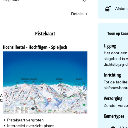
Afstan
Details
Pistekaart
Toon op kaar
Ligging
Hochzillertal - Hochfügen - Spieljoch
Het door een 
skigebied is 
dichtstbijzij
Inrichting
Tot de facilit
ski/snowboar
Advies
Op
Verzorging
020 713 9190 of +4922188828373
ma
vr:
Zonder verzo
za
Kamertypes
Pistekaart vergroten
Interactief overzicht pistes
19-p