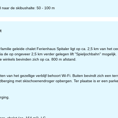
d naar de skibushalte: 50 - 100 m
t
familie geleide chalet Ferienhaus Spitaler ligt op ca. 2,5 km van het 
via de op ongeveer 2,5 km verder gelegen lift "Spieljochbahn" mogelij
nde winkels bevinden zich op ca. 800 m afstand.
eiten van het gezellige verblijf behoort Wi-Fi. Buiten bevindt zich een ter
dberging met skischoenendroger opbergen. Ter plaatse is er een parkee
eningstijden
-do:
09:00-17:00
09:00-14:00
rging.
-zo:
gesloten
ers. chalet (ca. 164 m²), LG