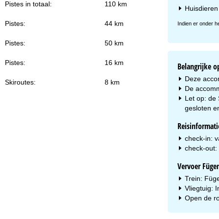
Pistes in totaal:
110 km
Huisdieren 
Pistes:
44 km
Indien er onder h
Pistes:
50 km
Pistes:
16 km
Belangrijke 
Deze accomm
Skiroutes:
8 km
De accommo
Let op: de
gesloten e
Reisinformati
check-in: 
check-out: 
Vervoer Füge
Trein: Füg
Vliegtuig:
Open de ro