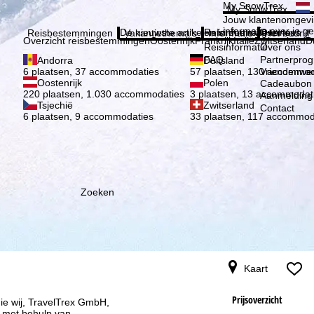
Kies 
My SnowTrex
My SnowTrex
Aanmelden
Jouw klantenomgevi
informatie over je g
De nieuwste artikelen in ons magazine
Reisinformatie
Over ons
Reisbestemmingen
Vakantiethema's
Informatie
Het bedrijf
Overzicht reisbestemmingen
Oostenrijk
Frankrijk
Italië
Zwitserland
D
Reisinformatie
Over ons
FAQ
Partnerpro
Andorra
Duitsland
Vriendenwer
6 plaatsen, 37 accommodaties
57 plaatsen, 130 accommod
Oostenrijk
Polen
Cadeaubon
220 plaatsen, 1.030 accommodaties
3 plaatsen, 13 accommodat
Aanmelding 
Tsjechië
Zwitserland
Contact
6 plaatsen, 9 accommodaties
33 plaatsen, 117 accommod
Zoeken
Kaart
Prijsoverzicht
ie wij, TravelTrex GmbH,
n met behulp van