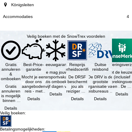
Königsleiten
4
Veilig boeken met de SnowTrex voordelen
Gratis
Best-Price-
Sneeuwgarantie
Reisprijs
Reisannuleringsver
Duitse
annuleren
garantie
zekerheidscertificaat
reisbond
Je mag jouw
Je hebt de keuze
&
Mocht je een
wintersportvakantie
De DRSF
De DRV is de
(inclusief
omboeken
door ons
gratis omboeken
beschermt
grootste
reisonderbrekingsve
Gratis
aangeboden
als vijf dagen voor
jou als
organisatie van
en . De …
annuleren
reis - met
de …
reiziger met
reisbureaus en
Details
Details
is mogelijk
dezelfde
een
reisorganisaties
Details
Details
Details
binnen 5
beschikbaarheid
pakketreis
in Duitsland. …
dagen na
en inbegrepen
of
Details
de
…
gekoppelde
Veilig boeken
:
boeking,
services bij
als jouw
…
vakantie …
Betalingsmogelijkheden
: