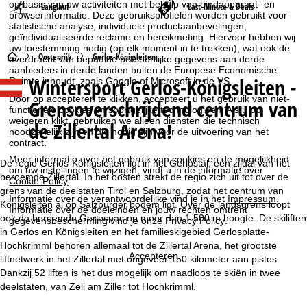
op basis van uw activiteiten met behulp van eindapparaat- en
Langlauf
Last-Minute & Deals
browserinformatie. Deze gebruiksprofielen worden gebruikt voor
statistische analyse, individuele productaanbevelingen,
geïndividualiseerde reclame en bereikmeting. Hiervoor hebben wij
uw toestemming nodig (op elk moment in te trekken), wat ook de
S
Oostenrijk
Gerlos-Königsleiten
overdracht van bepaalde persoonlijke gegevens aan derde
aanbieders in derde landen buiten de Europese Economische
Wintersport Gerlos-Königsleiten -
Ruimte inhoudt, zoals Google of Microsoft in de VS.
t
Door op
accepteren
te klikken, accepteert u het gebruik van niet-
Grensoverschrijdend centrum van
functionele cookies en soortgelijke technologieën. Als u op
a
weigeren
klikt, gebruiken we alleen diensten die technisch
de Zillertal Arena!
noodzakelijk zijn en die nodig zijn voor de uitvoering van het
r
contract.
Meer informatie over het gebruik van cookies en de mogelijkheid
De regio Gerlos-Königsleiten ligt in het Gerlostal, een zijdal van het
t
om uw instellingen te wijzigen, vindt u in de informatie over
beroemde Zillertal. In het oosten strekt de regio zich uit tot over de
Cookie-Policy
.
grens van de deelstaten Tirol en Salzburg, zodat het centrum van
p
Informatie over de verantwoordelijke vind je in het
Impressum
.
Königsleiten al op Salzburger bodem ligt. Over de landsgrens loopt
Informatie over de doeleinden en jouw rechten omtrent
ook de beroemde Gerlospas op meer dan 1.500 m hoogte. De skiliften
gegevensbescherming vind je onze
Privacy Policy
.
a
in Gerlos en Königsleiten en het familieskigebied Gerlosplatte-
Hochkrimml behoren allemaal tot de Zillertal Arena, het grootste
g
Accepteren
liftnetwerk in het Zillertal met ongeveer 150 kilometer aan pistes.
Dankzij 52 liften is het dus mogelijk om naadloos te skiën in twee
i
deelstaten, van Zell am Ziller tot Hochkrimml.