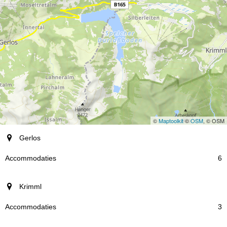
©
Maptoolkit
©
OSM
, © OSM
plaats
Gerlos
Accommodaties
6
Krimml
3