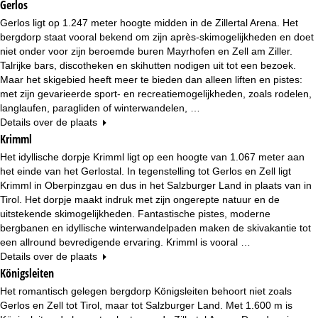
n
Gerlos
Gerlos ligt op 1.247 meter hoogte midden in de Zillertal Arena. Het
a
bergdorp staat vooral bekend om zijn après-skimogelijkheden en doet
niet onder voor zijn beroemde buren Mayrhofen en Zell am Ziller.
Talrijke bars, discotheken en skihutten nodigen uit tot een bezoek.
Maar het skigebied heeft meer te bieden dan alleen liften en pistes:
met zijn gevarieerde sport- en recreatiemogelijkheden, zoals rodelen,
langlaufen, paragliden of winterwandelen, …
Details over de plaats
Krimml
Het idyllische dorpje Krimml ligt op een hoogte van 1.067 meter aan
het einde van het Gerlostal. In tegenstelling tot Gerlos en Zell ligt
Krimml in Oberpinzgau en dus in het Salzburger Land in plaats van in
Tirol. Het dorpje maakt indruk met zijn ongerepte natuur en de
uitstekende skimogelijkheden. Fantastische pistes, moderne
bergbanen en idyllische winterwandelpaden maken de skivakantie tot
een allround bevredigende ervaring. Krimml is vooral …
Details over de plaats
Königsleiten
Het romantisch gelegen bergdorp Königsleiten behoort niet zoals
Gerlos en Zell tot Tirol, maar tot Salzburger Land. Met 1.600 m is