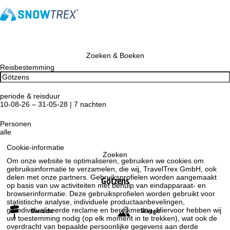
Zoeken & Boeken
Reisbestemming
periode & reisduur
10-08-26 – 31-05-28 | 7 nachten
Personen
alle
Cookie-informatie
Zoeken
Om onze website te optimaliseren, gebruiken we cookies om
gebruiksinformatie te verzamelen, die wij, TravelTrex GmbH, ook
delen met onze partners. Gebruiksprofielen worden aangemaakt
Götzens
op basis van uw activiteiten met behulp van eindapparaat- en
browserinformatie. Deze gebruiksprofielen worden gebruikt voor
statistische analyse, individuele productaanbevelingen,
geïndividualiseerde reclame en bereikmeting. Hiervoor hebben wij
Overzicht
Skiregio
uw toestemming nodig (op elk moment in te trekken), wat ook de
overdracht van bepaalde persoonlijke gegevens aan derde