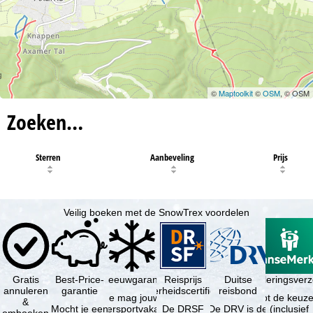
©
Maptoolkit
©
OSM
, © OSM
Zoeken…
Sterren
Aanbeveling
Prijs
Veilig boeken met de SnowTrex voordelen
Gratis
Best-Price-
Sneeuwgarantie
Reisprijs
Reisannuleringsver
Duitse
annuleren
garantie
zekerheidscertificaat
reisbond
Je mag jouw
Je hebt de keuze
&
Mocht je een
wintersportvakantie
De DRSF
De DRV is de
(inclusief