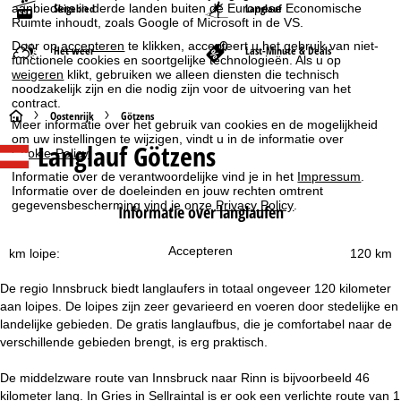
aanbieders in derde landen buiten de Europese Economische
Skigebied
Langlauf
Ruimte inhoudt, zoals Google of Microsoft in de VS.
Door op
accepteren
te klikken, accepteert u het gebruik van niet-
Het weer
Last-Minute & Deals
functionele cookies en soortgelijke technologieën. Als u op
weigeren
klikt, gebruiken we alleen diensten die technisch
noodzakelijk zijn en die nodig zijn voor de uitvoering van het
contract.
S
Oostenrijk
Götzens
Meer informatie over het gebruik van cookies en de mogelijkheid
om uw instellingen te wijzigen, vindt u in de informatie over
Langlauf Götzens
t
Cookie-Policy
.
Informatie over de verantwoordelijke vind je in het
Impressum
.
a
Informatie over de doeleinden en jouw rechten omtrent
gegevensbescherming vind je onze
Privacy Policy
.
Informatie over langlaufen
r
Accepteren
km loipe:
120 km
t
De regio Innsbruck biedt langlaufers in totaal ongeveer 120 kilometer
p
aan loipes. De loipes zijn zeer gevarieerd en voeren door stedelijke en
landelijke gebieden. De gratis langlaufbus, die je comfortabel naar de
a
verschillende gebieden brengt, is erg praktisch.
g
De middelzware route van Innsbruck naar Rinn is bijvoorbeeld 46
kilometer lang. In Gries in Sellraintal is er ook een verlichte route van 1