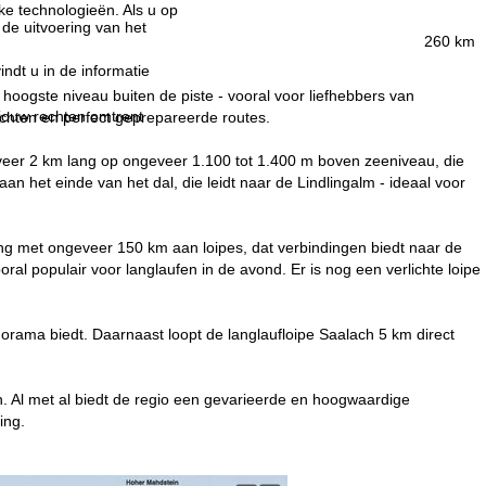
jke technologieën. Als u op
 de uitvoering van het
260 km
indt u in de informatie
oogste niveau buiten de piste - vooral voor liefhebbers van
 jouw rechten omtrent
ichten en perfect geprepareerde routes.
veer 2 km lang op ongeveer 1.100 tot 1.400 m boven zeeniveau, die
n het einde van het dal, die leidt naar de Lindlingalm - ideaal voor
ng met ongeveer 150 km aan loipes, dat verbindingen biedt naar de
ral populair voor langlaufen in de avond. Er is nog een verlichte loipe
norama biedt. Daarnaast loopt de langlaufloipe Saalach 5 km direct
 Al met al biedt de regio een gevarieerde en hoogwaardige
ing.