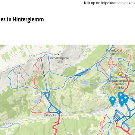
Klik op de loipekaart om deze t
es in Hinterglemm