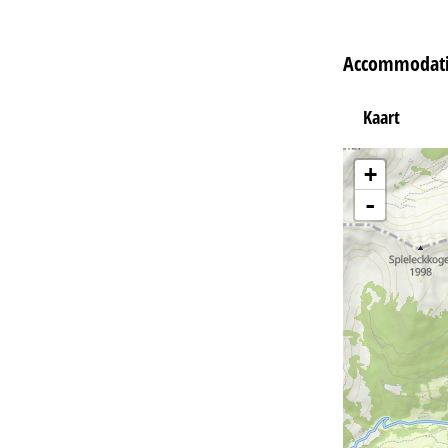
Accommodati
Kaart
+
-