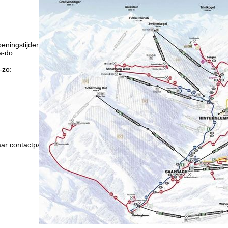
eningstijden
-do:
09:00-17:00
09:00-14:00
-zo:
gesloten
Advies
ar contactpagina