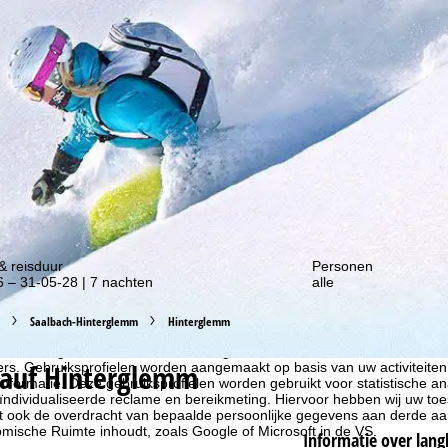
gte van onze kortingsacties!
& reisduur
Personen
 – 31-05-28 | 7 nachten
alle
Saalbach-Hinterglemm
Hinterglemm
liseren, gebruiken we cookies om gebruiksinformatie te verzamelen, d
lauf Hinterglemm
rs. Gebruiksprofielen worden aangemaakt op basis van uw activiteite
formatie. Deze gebruiksprofielen worden gebruikt voor statistische ana
ndividualiseerde reclame en bereikmeting. Hiervoor hebben wij uw to
at ook de overdracht van bepaalde persoonlijke gegevens aan derde aa
ische Ruimte inhoudt, zoals Google of Microsoft in de VS.
Informatie over lang