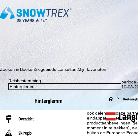
Schrijf je in voor onze nieuwsbrief en wees als eerste op de hoo
Zoeken & Boeken
Skigebieds-consultant
Mijn favorieten
Reisbestemming
periode 
10-08-26
S
Oostenrijk
Hinterglemm
Cookie-informatie
Om onze website te optima
t
Lang
ook delen met onze partne
eindapparaat- en browserin
Overzicht
productaanbevelingen, geï
a
moment in te trekken), w
Skiregio
buiten de Europese Econom
r