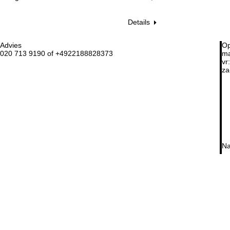
Details
Advies
Op
020 713 9190 of +4922188828373
ma
vr:
za
Na