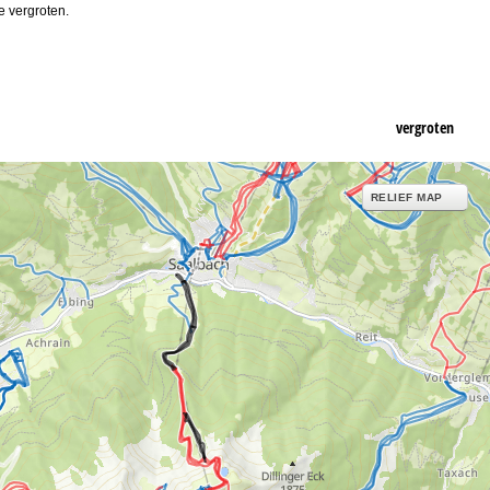
e vergroten.
vergroten
RELIEF MAP