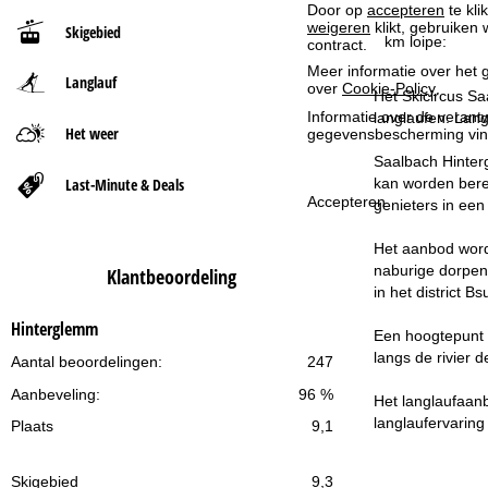
Door op
accepteren
te kli
weigeren
klikt, gebruiken 
Skigebied
t
km loipe:
contract.
Meer informatie over het g
Langlauf
p
over
Cookie-Policy
.
Het Skicircus Sa
Informatie over de verantw
langlaufen. Lang
a
Het weer
gegevensbescherming vin
Saalbach Hinter
g
Last-Minute & Deals
kan worden berei
Accepteren
genieters in een
i
Het aanbod word
n
naburige dorpen 
Klantbeoordeling
in het district Bs
a
Hinterglemm
Een hoogtepunt v
langs de rivier 
Aantal beoordelingen:
247
Aanbeveling:
96 %
Het langlaufaan
langlaufervaring
Plaats
9,1
Skigebied
9,3