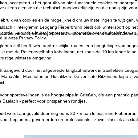
kken, accepteert u het gebruik van niet-functionele cookies en soortgeli
we alleen diensten die technisch noodzakelijk zijn en die nodig zijn voor
ebruik van cookies en de mogelijkheid om uw instellingen te wijzigen, v
albach Hinterglemm Leogang Fieberbrunn biedt ook wintersport op het h
oordelijke vind je in het
Impressum
. Informatie over de doeleinden en
laufers vinden hier een gevarieerd loipennetwerk met fantastische uitz
d je onze
Privacy Policy
.
glemm zelf heeft twee aantrekkelijke routes: een hoogteloipe van onge
kt met de Reiterkogelbahn kabelbaan, net zoals de 10 km lange loipe aa
 rustige winterse omgeving.
t aangevuld door het uitgebreide langlaufnetwerk in Saalfelden Leoga
Maria Alm, Maishofen en Hochfilzen. De verlichte Ritzensee-loipe is voo
uch.
oor sportievelingen is de hoogteloipe in Grießen, die een prachtig pa
de Saalach - perfect voor ontspannen rondjes.
bod wordt aangevuld door nog eens 20 km aan loipes rond Fieberbrunn.
 voor beginners, gevorderden en professionals - zowel klassiek als skat