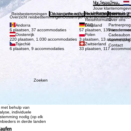
Kies 
My SnowTrex
My SnowTrex
Aanmelden
Jouw klantenomgevi
informatie over je g
De nieuwste artikelen in ons magazine
Reisinformatie
Over ons
Reisbestemmingen
Vakantiethema's
Informatie
Het bedrijf
Overzicht reisbestemmingen
Oostenrijk
Frankrijk
Italië
Zwitserland
D
Reisinformatie
Over ons
FAQ
Partnerpro
Andorra
Duitsland
Vriendenwer
6 plaatsen, 37 accommodaties
57 plaatsen, 130 accommod
Oostenrijk
Polen
Cadeaubon
220 plaatsen, 1.030 accommodaties
3 plaatsen, 13 accommodat
Aanmelding 
Tsjechië
Zwitserland
Contact
6 plaatsen, 9 accommodaties
33 plaatsen, 117 accommod
Zoeken
ie wij, TravelTrex GmbH,
n met behulp van
lyse, individuele
estemming nodig (op elk
nbieders in derde landen
laufen