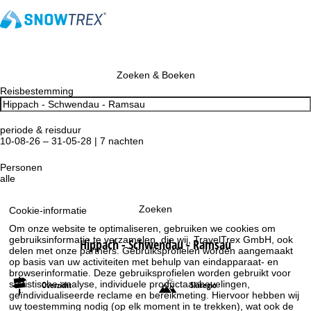
Zoeken & Boeken
Reisbestemming
periode & reisduur
10-08-26 – 31-05-28 | 7 nachten
Personen
alle
Zoeken
Cookie-informatie
Om onze website te optimaliseren, gebruiken we cookies om
gebruiksinformatie te verzamelen, die wij, TravelTrex GmbH, ook
Hippach - Schwendau - Ramsau
delen met onze partners. Gebruiksprofielen worden aangemaakt
op basis van uw activiteiten met behulp van eindapparaat- en
browserinformatie. Deze gebruiksprofielen worden gebruikt voor
statistische analyse, individuele productaanbevelingen,
Overzicht
Skiregio
geïndividualiseerde reclame en bereikmeting. Hiervoor hebben wij
uw toestemming nodig (op elk moment in te trekken), wat ook de