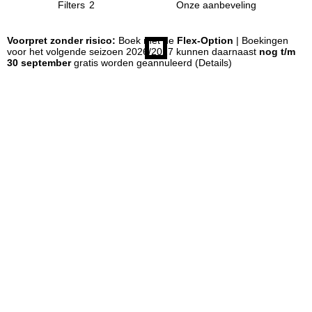
Filters
2
n
Voorpret zonder risico:
Boek met de
Flex-Option
| Boekingen
voor het volgende seizoen 2026/2027 kunnen daarnaast
nog t/m
a
30 september
gratis worden geannuleerd
(Details)