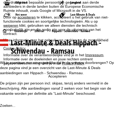
Skigebied
Langlauf
overdracht van bepaalde persoonlijke gegevens aan derde
aanbieders in derde landen buiten de Europese Economische
Ruimte inhoudt, zoals Google of Microsoft in de VS.
Het weer
Last-Minute & Deals
Door op
accepteren
te klikken, accepteert u het gebruik van niet-
functionele cookies en soortgelijke technologieën. Als u op
weigeren
klikt, gebruiken we alleen diensten die technisch
noodzakelijk zijn en die nodig zijn voor de uitvoering van het
S
Oostenrijk
Zillertal
Hippach - Schwendau - Ramsau
contract.
Last-Minute & Deals Hippach -
Meer informatie over het gebruik van cookies en de mogelijkheid
t
om uw instellingen te wijzigen, vindt u in de informatie over
Schwendau - Ramsau
Cookie-Policy
.
a
Informatie over de verantwoordelijke vind je in het
Impressum
.
Informatie over de doeleinden en jouw rechten omtrent
r
Wil je spontaan een onvergetelijke tijd in de sneeuw doorbrengen? Op
gegevensbescherming vind je onze
Privacy Policy
.
deze pagina vind je een overzicht van de Last-Minute & Deals
t
aanbiedingen van Hippach - Schwendau - Ramsau.
Accepteren
De prijzen zijn per persoon incl. skipas, tenzij anders vermeld in de
p
beschrijving. Alle aanbiedingen vanaf 2 weken voor het begin van de
vakantie worden per definitie als “Last-Minute” beschouwd.
a
g
Zoeken...
i