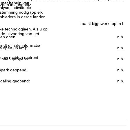
n met behulp van
izoen in Jungholz.
lyse, individuele
estemming nodig (op elk
nbieders in derde landen
Laatst bijgewerkt op:
n.b.
jke technologieën. Als u op
 de uitvoering van het
ften open:
n.b.
indt u in de informatie
s open (in km):
n.b.
 jouw rechten omtrent
lbaan geopend:
n.b.
park geopend:
n.b.
fdaling geopend:
n.b.