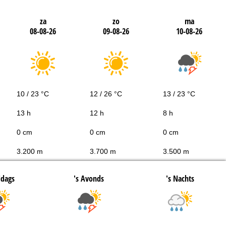
za
zo
ma
08-08-26
09-08-26
10-08-26
10 / 23 °C
12 / 26 °C
13 / 23 °C
13 h
12 h
8 h
0 cm
0 cm
0 cm
3.200 m
3.700 m
3.500 m
ddags
's Avonds
's Nachts