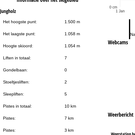
0 cm
Jungholz
1 Jan
Het hoogste punt:
1.500 m
Het laagste punt:
1.058 m
Na
Webcams
Hoogte skioord:
1.054 m
Liften in totaal:
7
Gondelbaan:
0
Stoeltjesliften:
2
Sleepliften:
5
Pistes in totaal:
10 km
Weerbericht
Pistes:
7 km
Pistes:
3 km
Weerstation b