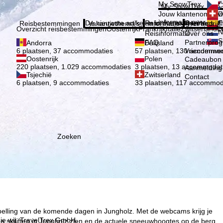
Kies 
My SnowTrex
Č
My SnowTrex
Aanmelden
Jouw klantenomgevi
D
informatie over je g
De nieuwste artikelen in ons magazine
Reisinformatie
Over ons
E
Reisbestemmingen
Vakantiethema's
Informatie
Het bedrijf
Overzicht reisbestemmingen
Oostenrijk
Frankrijk
Italië
Zwitserland
D
N
Reisinformatie
Over ons
S
FAQ
Partnerpro
Andorra
Duitsland
Vriendenwer
6 plaatsen, 37 accommodaties
57 plaatsen, 130 accommod
Oostenrijk
Polen
Cadeaubon
220 plaatsen, 1.029 accommodaties
3 plaatsen, 13 accommodat
Aanmelding 
Tsjechië
Zwitserland
Contact
6 plaatsen, 9 accommodaties
33 plaatsen, 117 accommod
Zoeken
spelling van de komende dagen in Jungholz. Met de webcams krijg je
ie wij, TravelTrex GmbH,
 skiliften in Jungholz zien en de actuele sneeuwhoogtes op de berg