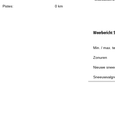
Pistes:
0 km
Weerbericht 
Min. / max. t
Zonuren
Nieuwe snee
Sneeuwvalgr