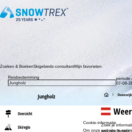
Schrijf je in voor onze nieuwsbrief en wees als eerste op de hoo
Zoeken & Boeken
Skigebieds-consultant
Mijn favorieten
Reisbestemming
periode 
07-08-26
S
Oostenrijk
Jungholz
t
Weer
Overzicht
a
Cookie-informatie
Zoek je informat
Skiregio
Om onze website te optima
r
een nog betere i