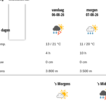
vandaag
morgen
06-08-26
07-08-26
5 dagen
emp.
13 / 21 °C
11 / 20 °C
4 h
10 h
uw
0 cm
0 cm
ens
3.800 m
3.500 m
's Morgens
's Mi