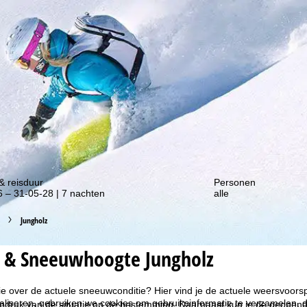
gte van onze kortingsacties!
& reisduur
Personen
 – 31-05-28 | 7 nachten
alle
Jungholz
 & Sneeuwhoogte Jungholz
ie over de actuele sneeuwconditie? Hier vind je de actuele weersvoor
liseren, gebruiken we cookies om gebruiksinformatie te verzamelen, d
ndruk van de situatie op de bestemming. Daarnaast kun je de geopende