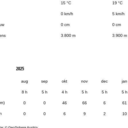
15 °C
19 °C
0 km/h
5 km/h
uw
0 cm
0 cm
ens
3.800 m
3.900 m
2025
aug
sep
okt
nov
dec
jan
8 h
5 h
4 h
5 h
5 h
5 h
cm)
0
0
46
66
6
61
n
0
0
6
9
2
10
ie: © GeoSphere Austria