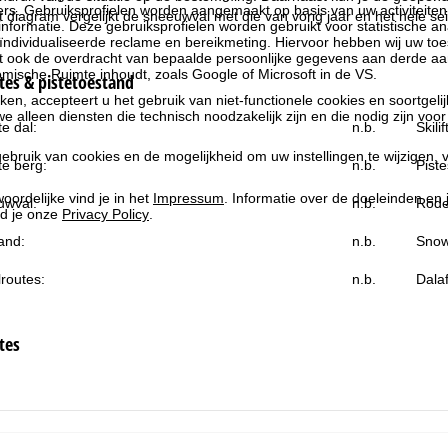
rs. Gebruiksprofielen worden aangemaakt op basis van uw activiteite
et diagram vergelijkt de sneeuwval met die van vorig jaar en het hele se
formatie. Deze gebruiksprofielen worden gebruikt voor statistische ana
ndividualiseerde reclame en bereikmeting. Hiervoor hebben wij uw to
at ook de overdracht van bepaalde persoonlijke gegevens aan derde aa
ische Ruimte inhoudt, zoals Google of Microsoft in de VS.
es & pistetoestand
kken, accepteert u het gebruik van niet-functionele cookies en soortgeli
we alleen diensten die technisch noodzakelijk zijn en die nodig zijn voor
e dal:
n.b.
Skili
ebruik van cookies en de mogelijkheid om uw instellingen te wijzigen, v
e berg:
n.b.
Piste
oordelijke vind je in het
Impressum
. Informatie over de doeleinden en
uwval:
n.b.
Rode
d je onze
Privacy Policy
.
and:
n.b.
Snow
routes:
n.b.
Dala
tes