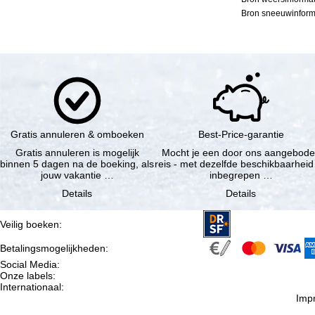
Bron sneeuwinforma
Gratis annuleren & omboeken
Best-Price-garantie
Gratis annuleren is mogelijk
Mocht je een door ons aangebod
binnen 5 dagen na de boeking, als
reis - met dezelfde beschikbaarheid
jouw vakantie …
inbegrepen …
Details
Details
Veilig boeken
:
Betalingsmogelijkheden
:
Social Media
:
Onze labels
:
Internationaal
:
Imp