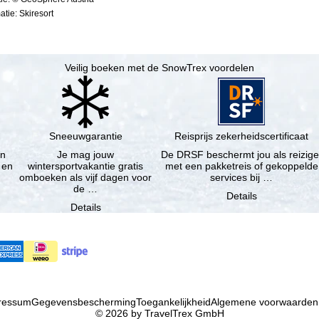
tie: Skiresort
Veilig boeken met de SnowTrex voordelen
Sneeuwgarantie
Reisprijs zekerheidscertificaat
en
Je mag jouw
De DRSF beschermt jou als reizige
 en
wintersportvakantie gratis
met een pakketreis of gekoppelde
omboeken als vijf dagen voor
services bij …
de …
Details
Details
ressum
Gegevensbescherming
Toegankelijkheid
Algemene voorwaarden
© 2026 by TravelTrex GmbH