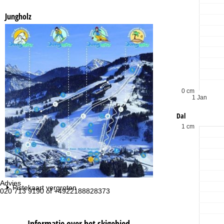
Jungholz
0 cm
1 Jan
Dal
1 cm
Advies
Op
Pistekaart vergroten
020 713 9190 of +4922188828373
ma
vr:
za
Informatie over het skigebied