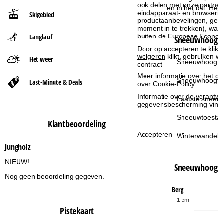
ook delen met onze partne
en in het dal. H
eindapparaat- en browserin
Skigebied
t
productaanbevelingen, geï
moment in te trekken), w
buiten de Europese Econom
Langlauf
p
Sneeuwhoogt
Door op
accepteren
te kli
weigeren
klikt, gebruiken 
a
Het weer
Sneeuwhoogt
contract.
Meer informatie over het g
g
Sneeuwhoogt
Last-Minute & Deals
over
Cookie-Policy
.
Informatie over de verantw
i
Laatste snee
gegevensbescherming vin
n
Sneeuwtoest
Klantbeoordeling
Accepteren
Winterwandel
a
Jungholz
NIEUW!
Sneeuwhoog
Nog geen beoordeling gegeven.
Berg
1 cm
Pistekaart