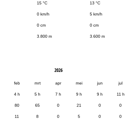
15 °C
13 °C
0 km/h
5 km/h
0 cm
0 cm
3.800 m
3.600 m
2026
feb
mrt
apr
mei
jun
jul
4 h
5 h
7 h
9 h
9 h
11 h
80
65
0
21
0
0
11
8
0
5
0
0