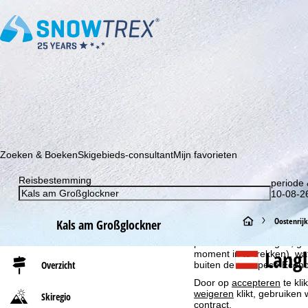
Schrijf je in voor onze nieuwsbrief en wees als eerste op de hoo
Zoeken & Boeken
Skigebieds-consultant
Mijn favorieten
Reisbestemming
periode 
Cookie-informatie
10-08-26
Om onze website te optima
S
Oostenrijk
ook delen met onze partne
Kals am Großglockner
eindapparaat- en browserin
productaanbevelingen, geï
t
Langl
moment in te trekken), w
Overzicht
buiten de Europese Econom
a
Door op
accepteren
te kli
weigeren
klikt, gebruiken 
Skiregio
r
contract.