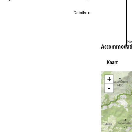
Details
Na
Accommodatie
Kaart
+
-