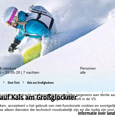
gte van onze kortingsacties!
& reisduur
Personen
 – 31-05-28 | 7 nachten
alle
liseren, gebruiken we cookies om gebruiksinformatie te verzamelen, d
Oost-Tirol
Kals am Großglockner
rs. Gebruiksprofielen worden aangemaakt op basis van uw activiteite
formatie. Deze gebruiksprofielen worden gebruikt voor statistische ana
ndividualiseerde reclame en bereikmeting. Hiervoor hebben wij uw to
auf Kals am Großglockner
at ook de overdracht van bepaalde persoonlijke gegevens aan derde aa
ische Ruimte inhoudt, zoals Google of Microsoft in de VS.
kken, accepteert u het gebruik van niet-functionele cookies en soortgeli
we alleen diensten die technisch noodzakelijk zijn en die nodig zijn voor
Informatie over lang