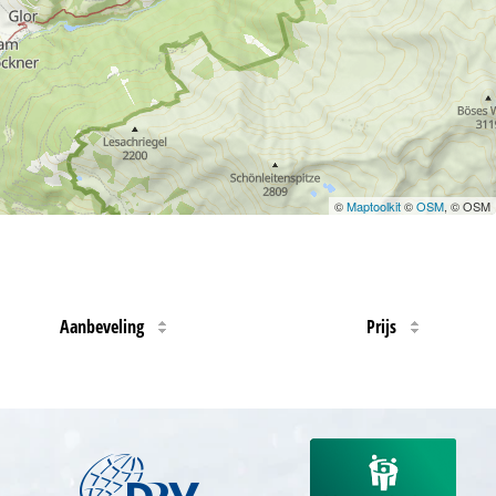
©
Maptoolkit
©
OSM
, © OSM
Aanbeveling
Prijs