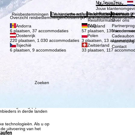
Kies 
My SnowTrex
My SnowTrex
Aanmelden
Jouw klantenomgevi
informatie over je g
De nieuwste artikelen in ons magazine
Reisinformatie
Over ons
Reisbestemmingen
Vakantiethema's
Informatie
Het bedrijf
Overzicht reisbestemmingen
Oostenrijk
Frankrijk
Italië
Zwitserland
D
Reisinformatie
Over ons
FAQ
Partnerpro
Andorra
Duitsland
Vriendenwer
6 plaatsen, 37 accommodaties
57 plaatsen, 130 accommod
Oostenrijk
Polen
Cadeaubon
220 plaatsen, 1.030 accommodaties
3 plaatsen, 13 accommodat
Aanmelding 
Tsjechië
Zwitserland
Contact
6 plaatsen, 9 accommodaties
33 plaatsen, 117 accommod
Zoeken
ie wij, TravelTrex GmbH,
n met behulp van
lyse, individuele
estemming nodig (op elk
nbieders in derde landen
jke technologieën. Als u op
 de uitvoering van het
laufen