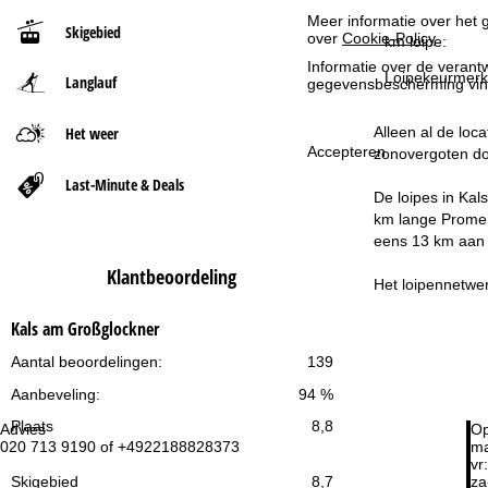
Meer informatie over het g
Skigebied
over
Cookie-Policy
.
t
km loipe:
Informatie over de verantw
Loipekeurmer
Langlauf
p
gegevensbescherming vin
a
Het weer
Alleen al de loc
Accepteren
zonovergoten do
g
Last-Minute & Deals
De loipes in Kal
i
km lange Promena
eens 13 km aan l
n
Klantbeoordeling
Het loipennetwer
a
Kals am Großglockner
Aantal beoordelingen:
139
Aanbeveling:
94 %
Plaats
8,8
Advies
Op
020 713 9190 of +4922188828373
ma
vr:
za
Skigebied
8,7