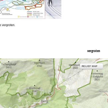
e vergroten.
vergroten
RELIEF MAP