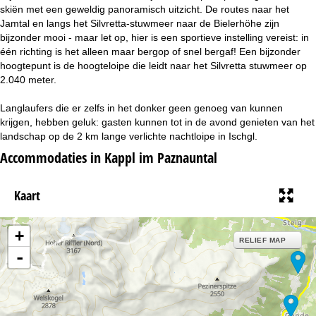
i
skiën met een geweldig panoramisch uitzicht. De routes naar het
Jamtal en langs het Silvretta-stuwmeer naar de Bielerhöhe zijn
n
bijzonder mooi - maar let op, hier is een sportieve instelling vereist: in
één richting is het alleen maar bergop of snel bergaf! Een bijzonder
a
hoogtepunt is de hoogteloipe die leidt naar het Silvretta stuwmeer op
2.040 meter.
Langlaufers die er zelfs in het donker geen genoeg van kunnen
krijgen, hebben geluk: gasten kunnen tot in de avond genieten van het
landschap op de 2 km lange verlichte nachtloipe in Ischgl.
Accommodaties in Kappl im Paznauntal
Kaart
+
RELIEF MAP
-