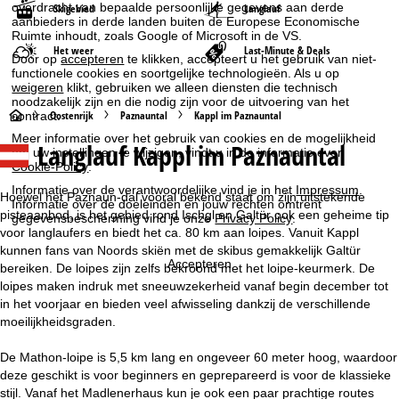
overdracht van bepaalde persoonlijke gegevens aan derde
Skigebied
Langlauf
aanbieders in derde landen buiten de Europese Economische
Ruimte inhoudt, zoals Google of Microsoft in de VS.
Het weer
Last-Minute & Deals
Door op
accepteren
te klikken, accepteert u het gebruik van niet-
functionele cookies en soortgelijke technologieën. Als u op
weigeren
klikt, gebruiken we alleen diensten die technisch
noodzakelijk zijn en die nodig zijn voor de uitvoering van het
S
Oostenrijk
Paznauntal
Kappl im Paznauntal
contract.
Meer informatie over het gebruik van cookies en de mogelijkheid
Langlauf Kappl im Paznauntal
t
om uw instellingen te wijzigen, vindt u in de informatie over
Cookie-Policy
.
a
Informatie over de verantwoordelijke vind je in het
Impressum
.
Hoewel het Paznaun-dal vooral bekend staat om zijn uitstekende
Informatie over de doeleinden en jouw rechten omtrent
pisteaanbod, is het gebied rond Ischgl en Galtür ook een geheime tip
gegevensbescherming vind je onze
Privacy Policy
.
r
voor langlaufers en biedt het ca. 80 km aan loipes. Vanuit Kappl
kunnen fans van Noords skiën met de skibus gemakkelijk Galtür
t
Accepteren
bereiken. De loipes zijn zelfs bekroond met het loipe-keurmerk. De
loipes maken indruk met sneeuwzekerheid vanaf begin december tot
p
in het voorjaar en bieden veel afwisseling dankzij de verschillende
moeilijkheidsgraden.
a
De Mathon-loipe is 5,5 km lang en ongeveer 60 meter hoog, waardoor
g
deze geschikt is voor beginners en geprepareerd is voor de klassieke
stijl. Vanaf het Madlenerhaus kun je ook een paar prachtige routes