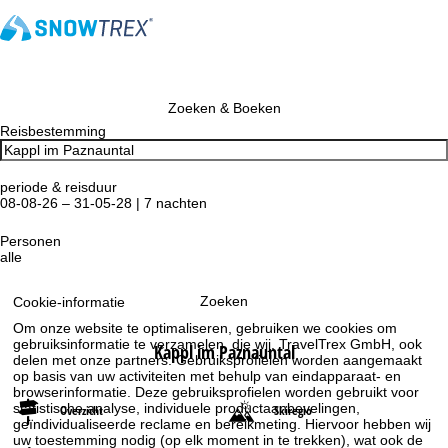
Zoeken & Boeken
Reisbestemming
periode & reisduur
08-08-26 – 31-05-28 | 7 nachten
Personen
alle
Zoeken
Cookie-informatie
Om onze website te optimaliseren, gebruiken we cookies om
gebruiksinformatie te verzamelen, die wij, TravelTrex GmbH, ook
Kappl im Paznauntal
delen met onze partners. Gebruiksprofielen worden aangemaakt
op basis van uw activiteiten met behulp van eindapparaat- en
browserinformatie. Deze gebruiksprofielen worden gebruikt voor
statistische analyse, individuele productaanbevelingen,
Overzicht
Skiregio
geïndividualiseerde reclame en bereikmeting. Hiervoor hebben wij
uw toestemming nodig (op elk moment in te trekken), wat ook de