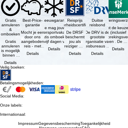
Gratis
Best-Price-
Sneeuwgarantie
Reisprijs
Reisannuleringsver
Duitse
annuleren
garantie
zekerheidscertificaat
reisbond
Je mag jouw
Je hebt de keuze
&
Mocht je een
wintersportvakantie
De DRSF
De DRV is de
(inclusief
omboeken
door ons
gratis omboeken
beschermt
grootste
reisonderbrekingsve
Gratis
aangeboden
als vijf dagen voor
jou als
organisatie van
en . De …
annuleren
reis - met
de …
reiziger met
reisbureaus en
Details
Details
is mogelijk
dezelfde
een
reisorganisaties
Details
Details
Details
binnen 5
beschikbaarheid
pakketreis
in Duitsland. …
dagen na
en inbegrepen
of
Details
de
…
gekoppelde
Veilig boeken
:
boeking,
services bij
als jouw
…
vakantie …
Betalingsmogelijkheden
:
Social Media
:
Onze labels
:
Internationaal
:
Impressum
Gegevensbescherming
Toegankelijkheid