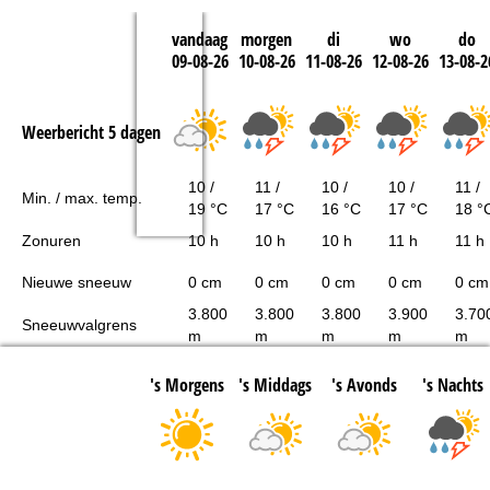
vandaag
morgen
di
wo
do
09-08-26
10-08-26
11-08-26
12-08-26
13-08-2
Weerbericht 5 dagen
10 /
11 /
10 /
10 /
11 /
Min. / max. temp.
19 °C
17 °C
16 °C
17 °C
18 °
Zonuren
10 h
10 h
10 h
11 h
11 h
Nieuwe sneeuw
0 cm
0 cm
0 cm
0 cm
0 cm
3.800
3.800
3.800
3.900
3.70
Sneeuwvalgrens
m
m
m
m
m
's Morgens
's Middags
's Avonds
's Nachts