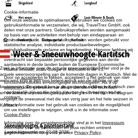
Skigebied
Langlauf
Cookie-informatie
Het weer
Last-Minute & Deals
Om onze website te optimaliseren, gebruiken we cookies om
gebruiksinformatie te verzamelen, die wij, TravelTrex GmbH, ook
delen met onze partners. Gebruiksprofielen worden aangemaakt
op basis van uw activiteiten met behulp van eindapparaat- en
S
Oostenrijk
Hochpustertal
Kartitsch
browserinformatie. Deze gebruiksprofielen worden gebruikt voor
statistische analyse, individuele productaanbevelingen,
geïndividualiseerde reclame en bereikmeting. Hiervoor hebben wij
Weer & Sneeuwhoogte Kartitsch
t
uw toestemming nodig (op elk moment in te trekken), wat ook de
overdracht van bepaalde persoonlijke gegevens aan derde
aanbieders in derde landen buiten de Europese Economische
a
Zoek je informatie over de actuele sneeuwconditie? Hier vind je de
Ruimte inhoudt, zoals Google of Microsoft in de VS.
actuele weersvoorspelling van de komende dagen in Kartitsch. Met de
r
Door op
accepteren
te klikken, accepteert u het gebruik van niet-
webcams krijg je een nog betere indruk van de situatie op de
functionele cookies en soortgelijke technologieën. Als u op
bestemming. Daarnaast kun je de geopende skiliften in Kartitsch zien
weigeren
klikt, gebruiken we alleen diensten die technisch
t
noodzakelijk zijn en die nodig zijn voor de uitvoering van het
en de actuele sneeuwhoogtes op de berg en in het dal. Het diagram
contract.
vergelijkt de sneeuwval met die van vorig jaar en het hele seizoen in
p
Meer informatie over het gebruik van cookies en de mogelijkheid
Kartitsch.
om uw instellingen te wijzigen, vindt u in de informatie over
Cookie-Policy
.
a
Informatie over de verantwoordelijke vind je in het
Impressum
.
Sneeuwhoogtes & pistetoestand
Informatie over de doeleinden en jouw rechten omtrent
g
Laatst bijgewerkt op: 02-08-2026
gegevensbescherming vind je onze
Privacy Policy
.