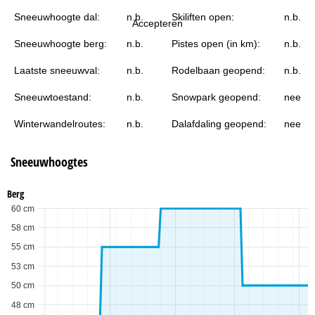
i
Sneeuwhoogte dal:
n.b.
Skiliften open:
n.b.
Accepteren
n
Sneeuwhoogte berg:
n.b.
Pistes open (in km):
n.b.
a
Laatste sneeuwval:
n.b.
Rodelbaan geopend:
n.b.
Sneeuwtoestand:
n.b.
Snowpark geopend:
nee
Winterwandelroutes:
n.b.
Dalafdaling geopend:
nee
Sneeuwhoogtes
Berg
60 cm
58 cm
55 cm
53 cm
50 cm
48 cm