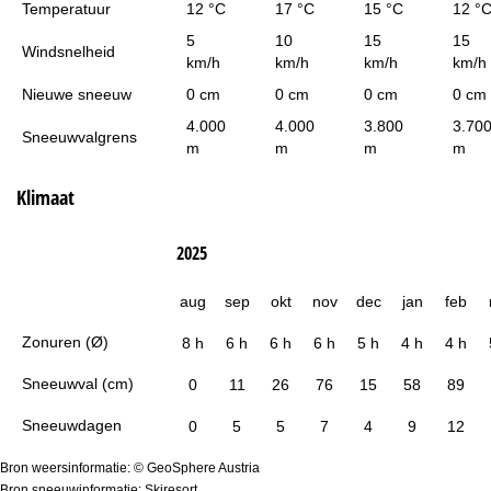
Temperatuur
12 °C
17 °C
15 °C
12 °
5
10
15
15
Windsnelheid
km/h
km/h
km/h
km/h
Nieuwe sneeuw
0 cm
0 cm
0 cm
0 cm
4.000
4.000
3.800
3.70
Sneeuwvalgrens
m
m
m
m
Klimaat
2025
aug
sep
okt
nov
dec
jan
feb
Zonuren (Ø)
8 h
6 h
6 h
6 h
5 h
4 h
4 h
Sneeuwval (cm)
0
11
26
76
15
58
89
Sneeuwdagen
0
5
5
7
4
9
12
Bron weersinformatie: © GeoSphere Austria
Bron sneeuwinformatie: Skiresort