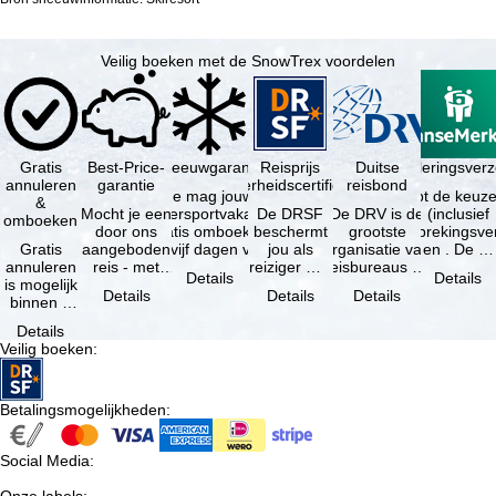
Veilig boeken met de SnowTrex voordelen
Gratis
Best-Price-
Sneeuwgarantie
Reisprijs
Reisannuleringsver
Duitse
annuleren
garantie
zekerheidscertificaat
reisbond
Je mag jouw
Je hebt de keuze
&
Mocht je een
wintersportvakantie
De DRSF
De DRV is de
(inclusief
omboeken
door ons
gratis omboeken
beschermt
grootste
reisonderbrekingsve
Gratis
aangeboden
als vijf dagen voor
jou als
organisatie van
en . De …
annuleren
reis - met
de …
reiziger met
reisbureaus en
Details
Details
is mogelijk
dezelfde
een
reisorganisaties
Details
Details
Details
binnen 5
beschikbaarheid
pakketreis
in Duitsland. …
dagen na
en inbegrepen
of
Details
de
…
gekoppelde
Veilig boeken
:
boeking,
services bij
als jouw
…
vakantie …
Betalingsmogelijkheden
:
Social Media
: