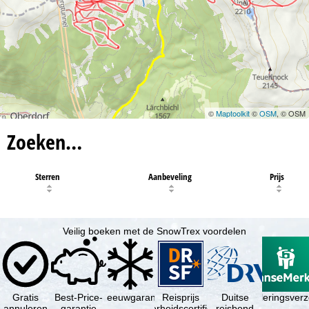
©
Maptoolkit
©
OSM
, © OSM
Zoeken…
Sterren
Aanbeveling
Prijs
Veilig boeken met de SnowTrex voordelen
Gratis
Best-Price-
Sneeuwgarantie
Reisprijs
Reisannuleringsver
Duitse
annuleren
garantie
zekerheidscertificaat
reisbond