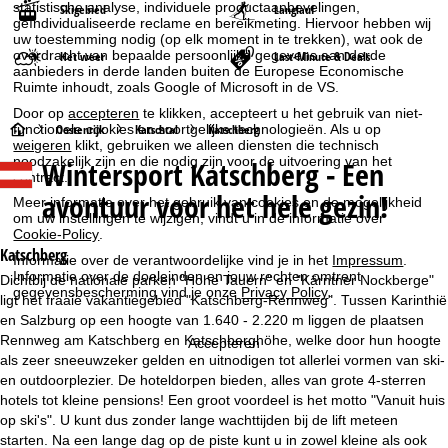
statistische analyse, individuele productaanbevelingen,
Skigebied
Langlauf
geïndividualiseerde reclame en bereikmeting. Hiervoor hebben wij
uw toestemming nodig (op elk moment in te trekken), wat ook de
overdracht van bepaalde persoonlijke gegevens aan derde
Het weer
Last-Minute & Deals
aanbieders in derde landen buiten de Europese Economische
Ruimte inhoudt, zoals Google of Microsoft in de VS.
Door op
accepteren
te klikken, accepteert u het gebruik van niet-
S
Oostenrijk
Katschtal
Katschberg
functionele cookies en soortgelijke technologieën. Als u op
weigeren
klikt, gebruiken we alleen diensten die technisch
noodzakelijk zijn en die nodig zijn voor de uitvoering van het
Wintersport
Katschberg - Een
t
contract.
avontuur voor het hele gezin!
Meer informatie over het gebruik van cookies en de mogelijkheid
a
om uw instellingen te wijzigen, vindt u in de informatie over
Cookie-Policy
.
r
Katschberg
Informatie over de verantwoordelijke vind je in het
Impressum
.
Informatie over de doeleinden en jouw rechten omtrent
Dichtbij de nationale parken "Hohe Tauern" en "Kärntner Nockberge"
gegevensbescherming vind je onze
Privacy Policy
.
t
ligt het fraaie vakantiegebied "Katschberg-Rennweg". Tussen Karinthië
en Salzburg op een hoogte van 1.640 - 2.220 m liggen de plaatsen
p
Rennweg am Katschberg en Katschberghöhe, welke door hun hoogte
Accepteren
als zeer sneeuwzeker gelden en uitnodigen tot allerlei vormen van ski-
a
en outdoorplezier. De hoteldorpen bieden, alles van grote 4-sterren
hotels tot kleine pensions! Een groot voordeel is het motto "Vanuit huis
g
op ski's". U kunt dus zonder lange wachttijden bij de lift meteen
starten. Na een lange dag op de piste kunt u in zowel kleine als ook