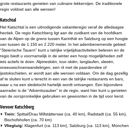
i
grote restaurants genieten van culinaire lekkernijen. De traditionele
regio voldoet aan alle wensen!
n
Katschtal
a
Het Katschtal is een uitnodigende vakantieregio veraf de alledaagse
hectiek. De regio Katschberg ligt aan de zuidkant van de hoofdkam
van de Alpen op de grens tussen Karinthië en Salzburg op een hoogte
van tussen de 1.150 en 2.220 meter. In het adembenemende gebied
“Steierische Tauern” kunt u talrijke vrijetijdsactiviteiten beleven en de
regio biedt u voornamelijk in de winter een hoop mogelijkheden zelf
iets actiefs te doen. Alpineskiën, tour-skiën, langlaufen, sleeën,
sneeuwschoenwandelingen, een rit met de paardenslee of
ijsstokschieten, er wordt aan alle wensen voldaan. Om de dag gezellig
af te sluiten kunt u terecht in een van de talrijke restaurants en bars,
waar u na een sledetocht hartelijk wordt ontvangen. Een bijzondere
aanrader is de “Adventszauber” in de regio, want hier kunt u genieten
van de oorspronkelijke gebruiken en gewoonten in de tijd voor kerst.
Vervoer Katschberg
Trein:
Spittal/Drau Millstättersee (ca. 40 km), Radstadt (ca. 55 km),
Bischofshofen (ca. 70 km)
Vliegtuig:
Klagenfurt (ca. 113 km), Salzburg (ca. 113 km), München