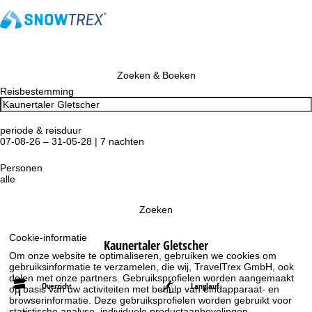
Zoeken & Boeken
Reisbestemming
periode & reisduur
07-08-26 – 31-05-28 | 7 nachten
Personen
alle
Zoeken
Cookie-informatie
Kaunertaler Gletscher
Om onze website te optimaliseren, gebruiken we cookies om
gebruiksinformatie te verzamelen, die wij, TravelTrex GmbH, ook
delen met onze partners. Gebruiksprofielen worden aangemaakt
Overzicht
Langlauf
op basis van uw activiteiten met behulp van eindapparaat- en
browserinformatie. Deze gebruiksprofielen worden gebruikt voor
statistische analyse, individuele productaanbevelingen,