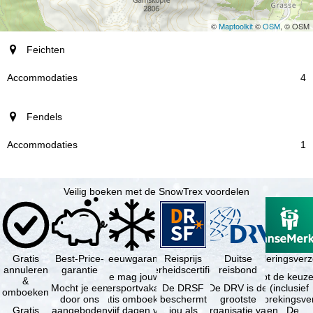
©
Maptoolkit
©
OSM
, © OSM
plaats
Feichten
Accommodaties
4
Fendels
1
Veilig boeken met de SnowTrex voordelen
Gratis
Best-Price-
Sneeuwgarantie
Reisprijs
Reisannuleringsver
Duitse
annuleren
garantie
zekerheidscertificaat
reisbond
Je mag jouw
Je hebt de keuze
&
Mocht je een
wintersportvakantie
De DRSF
De DRV is de
(inclusief
omboeken
door ons
gratis omboeken
beschermt
grootste
reisonderbrekingsve
Gratis
aangeboden
als vijf dagen voor
jou als
organisatie van
en . De …