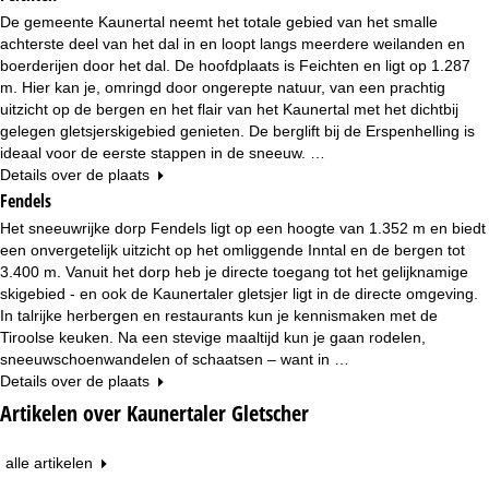
n
De gemeente Kaunertal neemt het totale gebied van het smalle
achterste deel van het dal in en loopt langs meerdere weilanden en
a
boerderijen door het dal. De hoofdplaats is Feichten en ligt op 1.287
m. Hier kan je, omringd door ongerepte natuur, van een prachtig
uitzicht op de bergen en het flair van het Kaunertal met het dichtbij
gelegen gletsjerskigebied genieten. De berglift bij de Erspenhelling is
ideaal voor de eerste stappen in de sneeuw. …
Details over de plaats
Fendels
Het sneeuwrijke dorp Fendels ligt op een hoogte van 1.352 m en biedt
een onvergetelijk uitzicht op het omliggende Inntal en de bergen tot
3.400 m. Vanuit het dorp heb je directe toegang tot het gelijknamige
skigebied - en ook de Kaunertaler gletsjer ligt in de directe omgeving.
In talrijke herbergen en restaurants kun je kennismaken met de
Tiroolse keuken. Na een stevige maaltijd kun je gaan rodelen,
sneeuwschoenwandelen of schaatsen – want in …
Details over de plaats
Artikelen over Kaunertaler Gletscher
alle artikelen