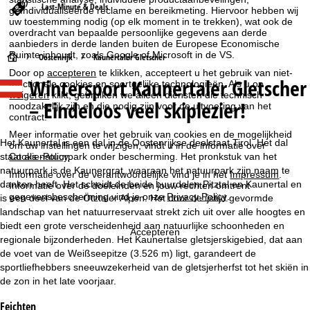
Last-Minute & Deals
geïndividualiseerde reclame en bereikmeting. Hiervoor hebben wij
uw toestemming nodig (op elk moment in te trekken), wat ook de
overdracht van bepaalde persoonlijke gegevens aan derde
aanbieders in derde landen buiten de Europese Economische
Ruimte inhoudt, zoals Google of Microsoft in de VS.
S
Oostenrijk
Kaunertaler Gletscher
Door op
accepteren
te klikken, accepteert u het gebruik van niet-
Wintersport Kaunertaler Gletscher
functionele cookies en soortgelijke technologieën. Als u op
t
weigeren
klikt, gebruiken we alleen diensten die technisch
– Eindeloos veel skiplezier!
noodzakelijk zijn en die nodig zijn voor de uitvoering van het
a
contract.
Meer informatie over het gebruik van cookies en de mogelijkheid
r
Het Kaunertal is een dal in de Oostenrijkse deelstaat Tirol. Het dal
om uw instellingen te wijzigen, vindt u in de informatie over
Cookie-Policy
.
staat als natuurpark onder bescherming. Het pronkstuk van het
t
natuurpark is de Kaunergrat, waaraan het natuurpark zijn naam te
Informatie over de verantwoordelijke vind je in het
Impressum
.
danken heeft. Het scheidt de beide buurdalen Pitztal en Kaunertal en
Informatie over de doeleinden en jouw rechten omtrent
gegevensbescherming vind je onze
Privacy Policy
.
is een deel van de Ötztaler Alpen. Het door de ijstijd gevormde
p
landschap van het natuurreservaat strekt zich uit over alle hoogtes en
biedt een grote verscheidenheid aan natuurlijke schoonheden en
a
Accepteren
regionale bijzonderheden. Het Kaunertalse gletsjerskigebied, dat aan
de voet van de Weißseepitze (3.526 m) ligt, garandeert de
g
sportliefhebbers sneeuwzekerheid van de gletsjerherfst tot het skiën in
de zon in het late voorjaar.
i
Feichten