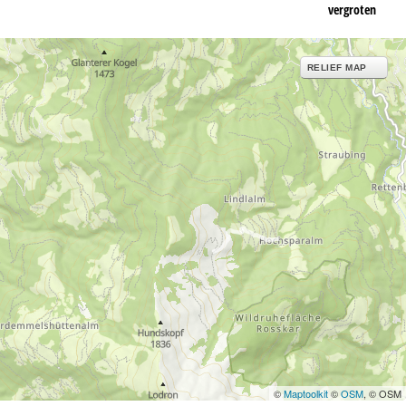
vergroten
RELIEF MAP
©
Maptoolkit
©
OSM
, © OSM