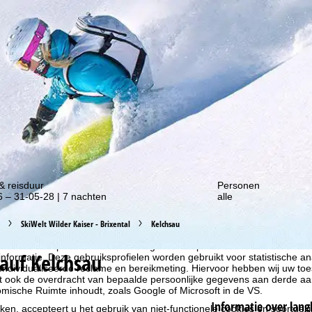
gte van onze kortingsacties!
& reisduur
Personen
 – 31-05-28 | 7 nachten
alle
SkiWelt Wilder Kaiser - Brixental
Kelchsau
liseren, gebruiken we cookies om gebruiksinformatie te verzamelen, d
rs. Gebruiksprofielen worden aangemaakt op basis van uw activiteite
auf Kelchsau
formatie. Deze gebruiksprofielen worden gebruikt voor statistische ana
ndividualiseerde reclame en bereikmeting. Hiervoor hebben wij uw to
at ook de overdracht van bepaalde persoonlijke gegevens aan derde aa
ische Ruimte inhoudt, zoals Google of Microsoft in de VS.
Informatie over lang
kken, accepteert u het gebruik van niet-functionele cookies en soortgeli