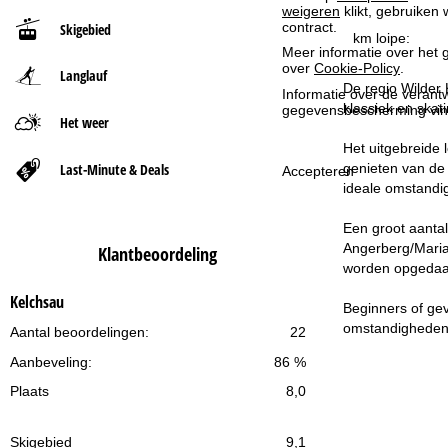
weigeren
klikt, gebruiken 
contract.
Skigebied
t
km loipe:
Meer informatie over het g
over
Cookie-Policy
.
Langlauf
p
De regio Wilder 
Informatie over de verantw
klassiek en ska
gegevensbescherming vin
a
Het weer
Het uitgebreide 
g
Last-Minute & Deals
genieten van de 
Accepteren
ideale omstandig
i
Een groot aantal
n
Angerberg/Marias
Klantbeoordeling
worden opgedaan 
a
Kelchsau
Beginners of gev
omstandigheden 
Aantal beoordelingen:
22
Aanbeveling:
86 %
Plaats
8,0
Skigebied
9,1