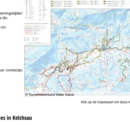
eningstijden
-do:
09:00-17:00
09:00-14:00
-zo:
gesloten
Advies
ar contactpagina
Klik op de loipekaart om deze t
s in Kelchsau