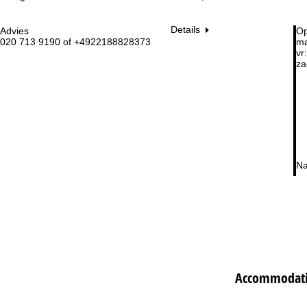
Details
Advies
Op
020 713 9190 of +4922188828373
ma
vr:
za
Na
Accommodatie