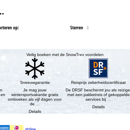
…
orteren op:
Sterren
Veilig boeken met de SnowTrex voordelen
Sneeuwgarantie
Reisprijs zekerheidscertificaat
en
Je mag jouw
De DRSF beschermt jou als reizige
 en
wintersportvakantie gratis
met een pakketreis of gekoppelde
omboeken als vijf dagen voor
services bij …
de …
Details
Details