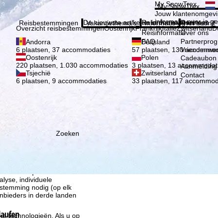
Kies 
My SnowTrex
My SnowTrex
Aanmelden
Jouw klantenomgevi
informatie over je g
De nieuwste artikelen in ons magazine
Reisinformatie
Over ons
Reisbestemmingen
Vakantiethema's
Informatie
Het bedrijf
Overzicht reisbestemmingen
Oostenrijk
Frankrijk
Italië
Zwitserland
D
Reisinformatie
Over ons
FAQ
Partnerpro
Andorra
Duitsland
Vriendenwer
6 plaatsen, 37 accommodaties
57 plaatsen, 130 accommod
Oostenrijk
Polen
Cadeaubon
220 plaatsen, 1.030 accommodaties
3 plaatsen, 13 accommodat
Aanmelding 
Tsjechië
Zwitserland
Contact
6 plaatsen, 9 accommodaties
33 plaatsen, 117 accommod
Zoeken
ie wij, TravelTrex GmbH,
n met behulp van
lyse, individuele
estemming nodig (op elk
nbieders in derde landen
laufen
jke technologieën. Als u op