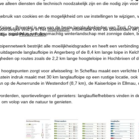
we alleen diensten die technisch noodzakelijk zijn en die nodig zijn voor
ebruik van cookies en de mogelijkheid om uw instellingen te wijzigen, v
Kaiser - Brixental is een van de beste langlaufgebieden van Tirol. Ong
oordelijke vind je in het
Impressum
. Informatie over de doeleinden en
ting - ingebed in een droomachtig winterlandschap met zonnige dale
d je onze
Privacy Policy
.
loipennetwerk bestrijkt alle moeilijkheidsgraden en heeft een verbindin
uitdagende langlaufloipe in Angerberg of de 8,4 km lange loipe in Ke
heden op routes zoals de 2,2 km lange hoogteloipe in Hochbrixen of de S
 hoogtepunten zorgt voor afwisseling: In Scheffau maakt een verlichte l
tein indruk maakt met 30 km langlaufloipe op een rustige locatie, ook
op de Aunerrunde in Westendorf (8,7 km), de Kaiserloipe in Ellmau, de
orderden, sportievelingen of genieters: langlaufliefhebbers vinden in de
om volop van de natuur te genieten.