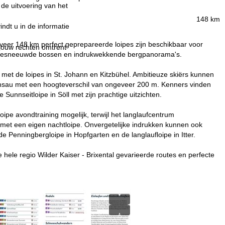
 de uitvoering van het
148 km
indt u in de informatie
eveer 148 km perfect geprepareerde loipes zijn beschikbaar voor
 jouw rechten omtrent
n, besneeuwde bossen en indrukwekkende bergpanorama's.
g met de loipes in St. Johann en Kitzbühel. Ambitieuze skiërs kunnen
lchsau met een hoogteverschil van ongeveer 200 m. Kenners vinden
unnseitloipe in Söll met zijn prachtige uitzichten.
oipe avondtraining mogelijk, terwijl het langlaufcentrum
 met een eigen nachtloipe. Onvergetelijke indrukken kunnen ook
 Penningbergloipe in Hopfgarten en de langlaufloipe in Itter.
 hele regio Wilder Kaiser - Brixental gevarieerde routes en perfecte