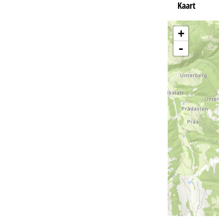
Kaart
+
-