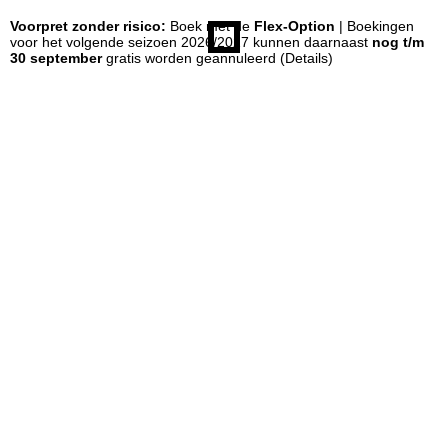
Voorpret zonder risico:
Boek met de
Flex-Option
| Boekingen
n
voor het volgende seizoen 2026/2027 kunnen daarnaast
nog t/m
30 september
gratis worden geannuleerd
(Details)
a