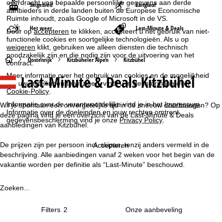
overdracht van bepaalde persoonlijke gegevens aan derde
Skigebied
Langlauf
aanbieders in derde landen buiten de Europese Economische
Ruimte inhoudt, zoals Google of Microsoft in de VS.
Het weer
Last-Minute & Deals
Door op
accepteren
te klikken, accepteert u het gebruik van niet-
functionele cookies en soortgelijke technologieën. Als u op
weigeren
klikt, gebruiken we alleen diensten die technisch
noodzakelijk zijn en die nodig zijn voor de uitvoering van het
S
Oostenrijk
Kitzbüheler Alpen
Kitzbühel
contract.
Meer informatie over het gebruik van cookies en de mogelijkheid
Last-Minute & Deals Kitzbühel
t
om uw instellingen te wijzigen, vindt u in de informatie over
Cookie-Policy
.
a
Informatie over de verantwoordelijke vind je in het
Impressum
.
Wil je spontaan een onvergetelijke tijd in de sneeuw doorbrengen? Op
Informatie over de doeleinden en jouw rechten omtrent
deze pagina vind je een overzicht van de Last-Minute & Deals
gegevensbescherming vind je onze
Privacy Policy
.
r
aanbiedingen van Kitzbühel.
t
De prijzen zijn per persoon incl. skipas, tenzij anders vermeld in de
Accepteren
beschrijving. Alle aanbiedingen vanaf 2 weken voor het begin van de
p
vakantie worden per definitie als “Last-Minute” beschouwd.
a
Zoeken...
g
Filters
2
i