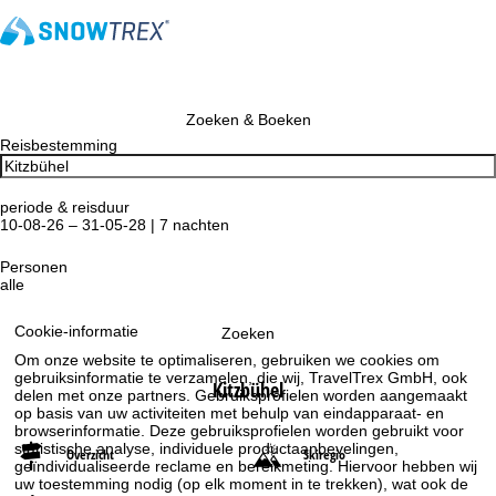
Zoeken & Boeken
Reisbestemming
periode & reisduur
10-08-26 – 31-05-28 | 7 nachten
Personen
alle
Cookie-informatie
Zoeken
Om onze website te optimaliseren, gebruiken we cookies om
gebruiksinformatie te verzamelen, die wij, TravelTrex GmbH, ook
Kitzbühel
delen met onze partners. Gebruiksprofielen worden aangemaakt
op basis van uw activiteiten met behulp van eindapparaat- en
browserinformatie. Deze gebruiksprofielen worden gebruikt voor
statistische analyse, individuele productaanbevelingen,
Overzicht
Skiregio
geïndividualiseerde reclame en bereikmeting. Hiervoor hebben wij
uw toestemming nodig (op elk moment in te trekken), wat ook de