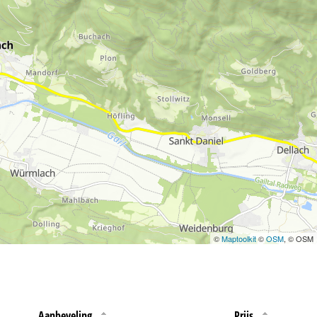
©
Maptoolkit
©
OSM
, © OSM
Aanbeveling
Prijs