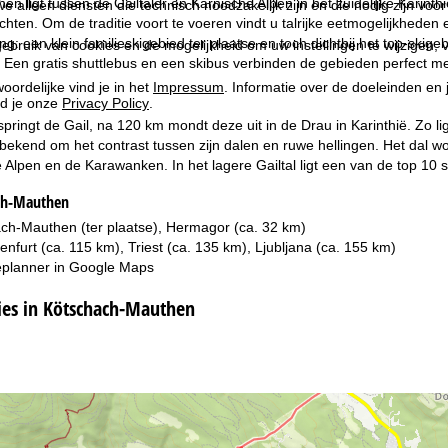
n ligt tussen de Gailtaler en Karnische Alpen in het zuidelijke Karinth
we alleen diensten die technisch noodzakelijk zijn en die nodig zijn voor
echten. Om de traditie voort te voeren vindt u talrijke eetmogelijkhede
g: een klein familieskigebied ter plaatse en toch dichtbij het top-ski
ebruik van cookies en de mogelijkheid om uw instellingen te wijzigen, v
. Een gratis shuttlebus en een skibus verbinden de gebieden perfect me
oordelijke vind je in het
Impressum
. Informatie over de doeleinden en
d je onze
Privacy Policy
.
springt de Gail, na 120 km mondt deze uit in de Drau in Karinthië. Zo li
bekend om het contrast tussen zijn dalen en ruwe hellingen. Het dal w
 Alpen en de Karawanken. In het lagere Gailtal ligt een van de top 10
ch-Mauthen
ach-Mauthen (ter plaatse), Hermagor (ca. 32 km)
genfurt (ca. 115 km), Triest (ca. 135 km), Ljubljana (ca. 155 km)
planner in
Google Maps
es in Kötschach-Mauthen