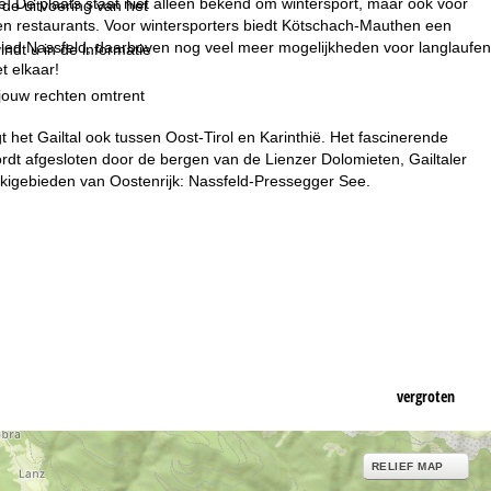
ië. De plaats staat niet alleen bekend om wintersport, maar ook voor
 de uitvoering van het
n en restaurants. Voor wintersporters biedt Kötschach-Mauthen een
gebied Nassfeld, daarboven nog veel meer mogelijkheden voor langlaufen
indt u in de informatie
t elkaar!
 jouw rechten omtrent
gt het Gailtal ook tussen Oost-Tirol en Karinthië. Het fascinerende
ordt afgesloten door de bergen van de Lienzer Dolomieten, Gailtaler
 skigebieden van Oostenrijk: Nassfeld-Pressegger See.
vergroten
RELIEF MAP