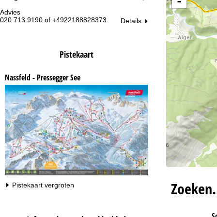
-
Advies
Op
020 713 9190 of +4922188828373
ma
Details
vr:
za
Pistekaart
Nassfeld - Pressegger See
Na
Zoeken
Pistekaart vergroten
S