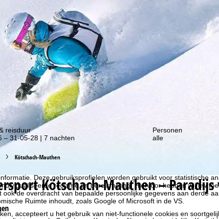
gte van onze kortingsacties!
& reisduur
Personen
 – 31-05-28 | 7 nachten
alle
Kötschach-Mauthen
liseren, gebruiken we cookies om gebruiksinformatie te verzamelen, d
rs. Gebruiksprofielen worden aangemaakt op basis van uw activiteite
formatie. Deze gebruiksprofielen worden gebruikt voor statistische ana
ersport
Kötschach-Mauthen – Paradijs v
ndividualiseerde reclame en bereikmeting. Hiervoor hebben wij uw to
at ook de overdracht van bepaalde persoonlijke gegevens aan derde aa
ische Ruimte inhoudt, zoals Google of Microsoft in de VS.
hen
kken, accepteert u het gebruik van niet-functionele cookies en soortgeli