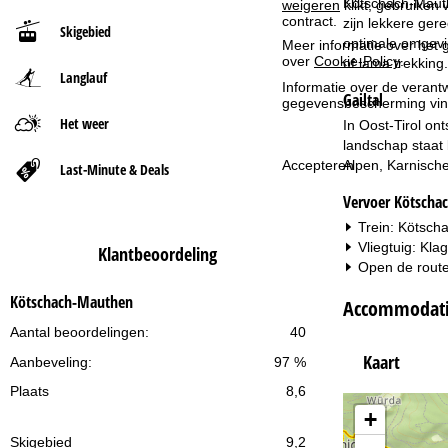
Kötschach-Mauthe
weigeren
klikt, gebruiken 
contract.
zijn lekkere ger
Skigebied
t
optimale omgevin
Meer informatie over het g
over
Cookie-Policy
.
of lama trekking
Langlauf
p
Informatie over de verantw
Gailtal
gegevensbescherming vin
a
Het weer
In Oost-Tirol ont
landschap staat 
g
Accepteren
Alpen, Karnische
Last-Minute & Deals
Vervoer Kötscha
i
Trein: Kötsch
n
Vliegtuig: Kla
Klantbeoordeling
Open de route
a
Kötschach-Mauthen
Accommodati
Aantal beoordelingen:
40
Kaart
Aanbeveling:
97 %
Plaats
8,6
+
Skigebied
9,2