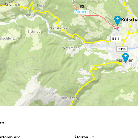
eningstijden
-do:
09:00-17:00
09:00-14:00
-zo:
gesloten
Advies
ar contactpagina
…
orteren op:
Sterren