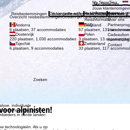
Kies 
My SnowTrex
My SnowTrex
Aanmelden
Jouw klantenomgevi
informatie over je g
De nieuwste artikelen in ons magazine
Reisinformatie
Over ons
Reisbestemmingen
Vakantiethema's
Informatie
Het bedrijf
Overzicht reisbestemmingen
Oostenrijk
Frankrijk
Italië
Zwitserland
D
Reisinformatie
Over ons
FAQ
Partnerpro
Andorra
Duitsland
Vriendenwer
6 plaatsen, 37 accommodaties
57 plaatsen, 131 accommod
Oostenrijk
Polen
Cadeaubon
220 plaatsen, 1.030 accommodaties
3 plaatsen, 13 accommodat
Aanmelding 
Tsjechië
Zwitserland
Contact
6 plaatsen, 9 accommodaties
33 plaatsen, 117 accommod
Zoeken
ie wij, TravelTrex GmbH,
n met behulp van
lyse, individuele
oor alpinisten!
estemming nodig (op elk
nbieders in derde landen
jke technologieën. Als u op