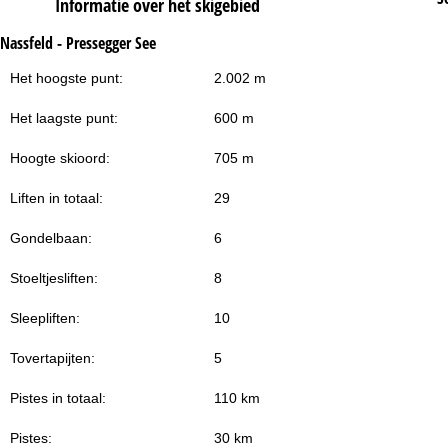
Informatie over het skigebied
Nassfeld - Pressegger See
Het hoogste punt:
2.002 m
Het laagste punt:
600 m
Hoogte skioord:
705 m
Liften in totaal:
29
Gondelbaan:
6
Stoeltjesliften:
8
Sleepliften:
10
Tovertapijten:
5
Pistes in totaal:
110 km
Pistes:
30 km