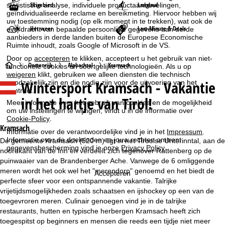
Skigebied
Langlauf
statistische analyse, individuele productaanbevelingen,
geïndividualiseerde reclame en bereikmeting. Hiervoor hebben wij
uw toestemming nodig (op elk moment in te trekken), wat ook de
Het weer
Last-Minute & Deals
overdracht van bepaalde persoonlijke gegevens aan derde
aanbieders in derde landen buiten de Europese Economische
Ruimte inhoudt, zoals Google of Microsoft in de VS.
Door op
accepteren
te klikken, accepteert u het gebruik van niet-
S
Oostenrijk
Alpbachtal
Kramsach
functionele cookies en soortgelijke technologieën. Als u op
weigeren
klikt, gebruiken we alleen diensten die technisch
Wintersport
Kramsach - Vakantie
noodzakelijk zijn en die nodig zijn voor de uitvoering van het
t
contract.
in het hartje van Tirol!
Meer informatie over het gebruik van cookies en de mogelijkheid
a
om uw instellingen te wijzigen, vindt u in de informatie over
Cookie-Policy
.
r
Kramsach
Informatie over de verantwoordelijke vind je in het
Impressum
.
Informatie over de doeleinden en jouw rechten omtrent
De gemeente Kramsach (520 m) ligt in het Tiroolse Unterinntal, aan de
t
gegevensbescherming vind je onze
Privacy Policy
.
noordkant van de Inn en verdeelt zich tegenover Rattenberg op de
puinwaaier van de Brandenberger Ache. Vanwege de 6 omliggende
p
meren wordt het ook wel het "merendorp" genoemd en het biedt de
Accepteren
perfecte sfeer voor een ontspannende vakantie. Talrijke
a
vrijetijdsmogelijkheden zoals schaatsen en ijshockey op een van de
toegevroren meren. Culinair genoegen vind je in de talrijke
g
restaurants, hutten en typische herbergen Kramsach heeft zich
toegespitst op beginners en mensen die reeds een tijdje niet meer