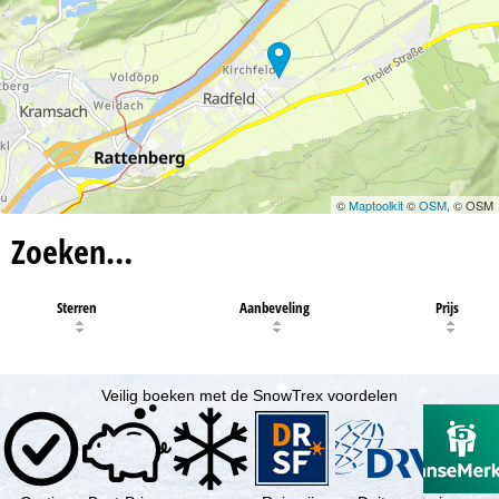
©
Maptoolkit
©
OSM
, © OSM
Zoeken…
Sterren
Aanbeveling
Prijs
Veilig boeken met de SnowTrex voordelen