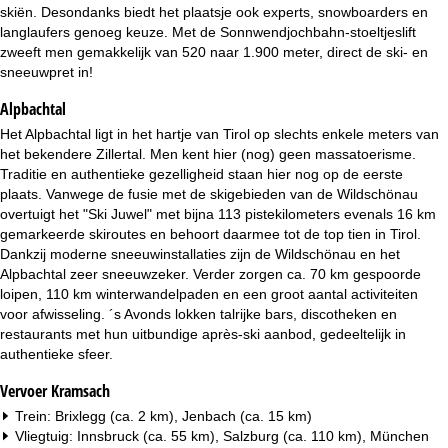
i
skiën. Desondanks biedt het plaatsje ook experts, snowboarders en
langlaufers genoeg keuze. Met de Sonnwendjochbahn-stoeltjeslift
n
zweeft men gemakkelijk van 520 naar 1.900 meter, direct de ski- en
sneeuwpret in!
a
Alpbachtal
Het Alpbachtal ligt in het hartje van Tirol op slechts enkele meters van
het bekendere Zillertal. Men kent hier (nog) geen massatoerisme.
Traditie en authentieke gezelligheid staan hier nog op de eerste
plaats. Vanwege de fusie met de skigebieden van de Wildschönau
overtuigt het "Ski Juwel" met bijna 113 pistekilometers evenals 16 km
gemarkeerde skiroutes en behoort daarmee tot de top tien in Tirol.
Dankzij moderne sneeuwinstallaties zijn de Wildschönau en het
Alpbachtal zeer sneeuwzeker. Verder zorgen ca. 70 km gespoorde
loipen, 110 km winterwandelpaden en een groot aantal activiteiten
voor afwisseling. ´s Avonds lokken talrijke bars, discotheken en
restaurants met hun uitbundige après-ski aanbod, gedeeltelijk in
authentieke sfeer.
Vervoer Kramsach
Trein: Brixlegg (ca. 2 km), Jenbach (ca. 15 km)
Vliegtuig: Innsbruck (ca. 55 km), Salzburg (ca. 110 km), München