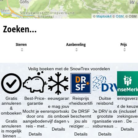
©
Maptoolkit
©
OSM
, © OSM
Zoeken…
Sterren
Aanbeveling
Prijs
Veilig boeken met de SnowTrex voordelen
Gratis
Best-Price-
Sneeuwgarantie
Reisprijs
Reisannuleringsver
Duitse
annuleren
garantie
zekerheidscertificaat
reisbond
Je mag jouw
Je hebt de keuze
&
Mocht je een
wintersportvakantie
De DRSF
De DRV is de
(inclusief
omboeken
door ons
gratis omboeken
beschermt
grootste
reisonderbrekingsve
Gratis
aangeboden
als vijf dagen voor
jou als
organisatie van
en . De …
annuleren
reis - met
de …
reiziger met
reisbureaus en
Details
Details
is mogelijk
dezelfde
een
reisorganisaties
Details
Details
Details
binnen 5
beschikbaarheid
pakketreis
in Duitsland. …