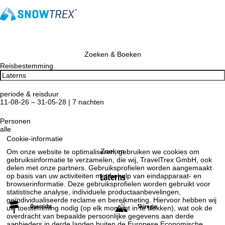
Zoeken & Boeken
Reisbestemming
periode & reisduur
11-08-26 – 31-05-28 | 7 nachten
Personen
alle
Cookie-informatie
Zoeken
Om onze website te optimaliseren, gebruiken we cookies om
gebruiksinformatie te verzamelen, die wij, TravelTrex GmbH, ook
delen met onze partners. Gebruiksprofielen worden aangemaakt
Laterns
op basis van uw activiteiten met behulp van eindapparaat- en
browserinformatie. Deze gebruiksprofielen worden gebruikt voor
statistische analyse, individuele productaanbevelingen,
geïndividualiseerde reclame en bereikmeting. Hiervoor hebben wij
Overzicht
Skiregio
uw toestemming nodig (op elk moment in te trekken), wat ook de
overdracht van bepaalde persoonlijke gegevens aan derde
aanbieders in derde landen buiten de Europese Economische