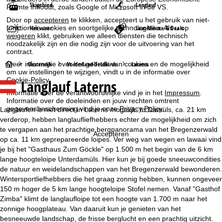
Skigebied
Langlauf
Ruimte inhoudt, zoals Google of Microsoft in de VS.
Door op
accepteren
te klikken, accepteert u het gebruik van niet-
Het weer
Last-Minute & Deals
functionele cookies en soortgelijke technologieën. Als u op
weigeren
klikt, gebruiken we alleen diensten die technisch
noodzakelijk zijn en die nodig zijn voor de uitvoering van het
contract.
S
Meer informatie over het gebruik van cookies en de mogelijkheid
Oostenrijk
Vorderland-Feldkirch
Laterns
om uw instellingen te wijzigen, vindt u in de informatie over
Cookie-Policy
.
Langlauf Laterns
t
Informatie over de verantwoordelijke vind je in het
Impressum
.
Informatie over de doeleinden en jouw rechten omtrent
a
gegevensbescherming vind je onze
Privacy Policy
.
Langlaufen is niet direct in Laterns mogelijk. In Damüls, ca. 21 km
verderop, hebben langlaufliefhebbers echter de mogelijkheid om zich
r
te vergapen aan het prachtige bergpanorama van het Bregenzerwald
Accepteren
op ca. 11 km geprepareerde loipes. Ver weg van wegen en lawaai vind
t
je bij het "Gasthaus Zum Göckle" op 1.500 m het begin van de 6 km
lange hoogteloipe Unterdamüls. Hier kun je bij goede sneeuwcondities
p
de natuur en weidelandschappen van het Bregenzerwald bewonderen.
Wintersportliefhebbers die het graag zonnig hebben, kunnen ongeveer
a
150 m hoger de 5 km lange hoogteloipe Stofel nemen. Vanaf "Gasthof
Zimba" klimt de langlaufloipe tot een hoogte van 1.700 m naar het
g
zonnige hoogplateau. Van daaruit kun je genieten van het
besneeuwde landschap, de frisse berglucht en een prachtig uitzicht.