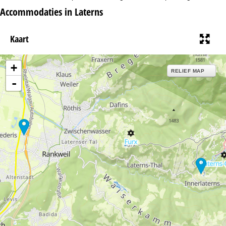
i
Accommodaties in Laterns
n
Kaart
a
+
RELIEF MAP
-