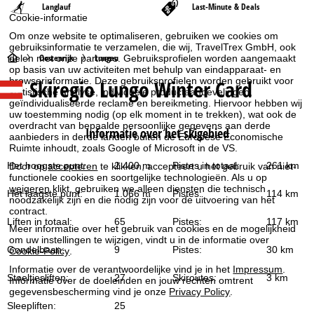
Langlauf
Last-Minute & Deals
Cookie-informatie
Om onze website te optimaliseren, gebruiken we cookies om
gebruiksinformatie te verzamelen, die wij, TravelTrex GmbH, ook
S
Oostenrijk
Lungau
delen met onze partners. Gebruiksprofielen worden aangemaakt
op basis van uw activiteiten met behulp van eindapparaat- en
Skiregio Lungo Winter Card
browserinformatie. Deze gebruiksprofielen worden gebruikt voor
t
statistische analyse, individuele productaanbevelingen,
geïndividualiseerde reclame en bereikmeting. Hiervoor hebben wij
a
uw toestemming nodig (op elk moment in te trekken), wat ook de
overdracht van bepaalde persoonlijke gegevens aan derde
Informatie over het skigebied
aanbieders in derde landen buiten de Europese Economische
r
Ruimte inhoudt, zoals Google of Microsoft in de VS.
Het hoogste punt:
2.400 m
Pistes in totaal:
261 km
Door op
accepteren
te klikken, accepteert u het gebruik van niet-
t
functionele cookies en soortgelijke technologieën. Als u op
weigeren
klikt, gebruiken we alleen diensten die technisch
Het laagste punt:
1.066 m
Pistes:
114 km
noodzakelijk zijn en die nodig zijn voor de uitvoering van het
p
contract.
Liften in totaal:
65
Pistes:
117 km
Meer informatie over het gebruik van cookies en de mogelijkheid
a
om uw instellingen te wijzigen, vindt u in de informatie over
Gondelbaan:
9
Pistes:
30 km
Cookie-Policy
.
g
Informatie over de verantwoordelijke vind je in het
Impressum
.
Stoeltjesliften:
27
Skiroutes:
3 km
Informatie over de doeleinden en jouw rechten omtrent
i
gegevensbescherming vind je onze
Privacy Policy
.
Sleepliften:
25