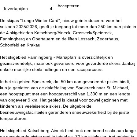
n
Accepteren
Tovertapijten:
4
a
De skipas "Lungo Winter Card", nieuw geïntroduceerd voor het
seizoen 2025/2026, geeft je toegang tot meer dan 250 km aan piste in
de 4 skigebieden Katschberg/Aineck, Grosseck/Speiereck,
Fanningberg en Obertauern en de liften Lessach, Zederhaus,
Schönfeld en Krakau.
Het skigebied Fanningberg - Mariapfarr is overzichtelijk en
gezinsvriendelijk, maar ook gevarieerd voor gevorderde skiërs dankzij
enkele moeilijke steile hellingen en een raceparcours.
In het skigebied Speiereck, dat 50 km aan gevarieerde pistes biedt,
kun je genieten van de dalafdaling van Speiereck naar St. Michael,
een hoogtepunt met een hoogteverschil van 1.300 m en een lengte
van ongeveer 9 km. Het gebied is ideaal voor zowel gezinnen met
kinderen als veeleisende skiërs. De uitgebreide
besneeuwingsfaciliteiten garanderen sneeuwzekerheid bij de juiste
temperaturen.
Het skigebied Katschberg-Aineck biedt ook een breed scala aan lange
en gevarieerde pistes met in totaal ca. 70 km skiplezier. Het gebied is