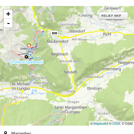
+
RELIEF MAP
-
©
Maptoolkit
©
OSM
, © OSM
plaats
Mariapfarr