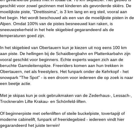
geschikt voor zowel gezinnen met kinderen als gevorderde skiërs. De
moeilijkste piste, "Direttissima", is 3 km lang en erg steil, vooral aan
het begin. Het wordt beschouwd als een van de moeilijkste pisten in de
Alpen. Omdat 100% van de pistes besneeuwd kan raken, is
sneeuwzekerheid in het hele skigebied gegarandeerd als de
temperaturen goed zijn.
In het skigebied van Obertauern kun je kiezen uit nog eens 100 km
aan piste. De hellingen bij de Schaidbergbahn en Plattenkarbahn zijn
vooral geschikt voor beginners. Echte experts wagen zich aan de
beruchte Gamsleitenspitze. Freeriders komen aan hun trekken in
Obertauern, net als freestylers. Het funpark onder de Kehrkopf - het
snowpark "The Spot" - is een droom voor iedereen die op zoek is naar
een beetje actie.
Met je skipas kun je ook gebruikmaken van de Zederhaus-, Lessach-,
Trockneralm Lifte Krakau- en Schönfeld-liften.
Of beginnerpiste met oefenliften of steile buckelpiste, tovertapijt of
moderne cabinelift, funpark of freeridegebied - iedereen vindt hier
gegarandeerd het juiste terrein!