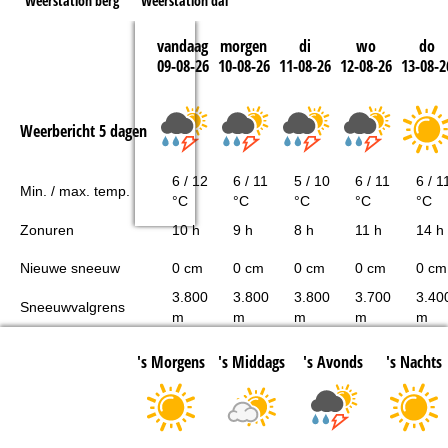
Weerstation berg
Weerstation dal
vandaag
morgen
di
wo
do
09-08-26
10-08-26
11-08-26
12-08-26
13-08-2
Weerbericht 5 dagen
6 / 12
6 / 11
5 / 10
6 / 11
6 / 1
Min. / max. temp.
°C
°C
°C
°C
°C
Zonuren
10 h
9 h
8 h
11 h
14 h
Nieuwe sneeuw
0 cm
0 cm
0 cm
0 cm
0 cm
3.800
3.800
3.800
3.700
3.40
Sneeuwvalgrens
m
m
m
m
m
's Morgens
's Middags
's Avonds
's Nachts