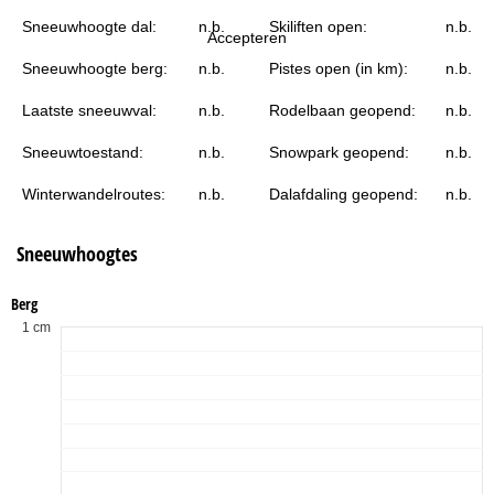
i
Sneeuwhoogte dal:
n.b.
Skiliften open:
n.b.
Accepteren
n
Sneeuwhoogte berg:
n.b.
Pistes open (in km):
n.b.
a
Laatste sneeuwval:
n.b.
Rodelbaan geopend:
n.b.
Sneeuwtoestand:
n.b.
Snowpark geopend:
n.b.
Winterwandelroutes:
n.b.
Dalafdaling geopend:
n.b.
Sneeuwhoogtes
Berg
1 cm