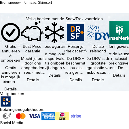
Bron sneeuwinformatie: Skiresort
Veilig boeken met de SnowTrex voordelen
Gratis
Best-Price-
Sneeuwgarantie
Reisprijs
Reisannuleringsver
Duitse
annuleren
garantie
zekerheidscertificaat
reisbond
Je mag jouw
Je hebt de keuze
&
Mocht je een
wintersportvakantie
De DRSF
De DRV is de
(inclusief
omboeken
door ons
gratis omboeken
beschermt
grootste
reisonderbrekingsve
Gratis
aangeboden
als vijf dagen voor
jou als
organisatie van
en . De …
annuleren
reis - met
de …
reiziger met
reisbureaus en
Details
Details
is mogelijk
dezelfde
een
reisorganisaties
Details
Details
Details
binnen 5
beschikbaarheid
pakketreis
in Duitsland. …
dagen na
en inbegrepen
of
Details
de
…
gekoppelde
Veilig boeken
:
boeking,
services bij
als jouw
…
vakantie …
Betalingsmogelijkheden
:
Social Media
: