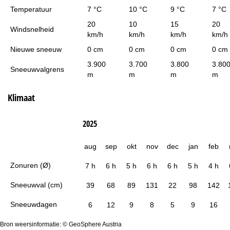
Temperatuur
7 °C
10 °C
9 °C
7 °C
20
10
15
20
Windsnelheid
km/h
km/h
km/h
km/h
Nieuwe sneeuw
0 cm
0 cm
0 cm
0 cm
3.900
3.700
3.800
3.80
Sneeuwvalgrens
m
m
m
m
Klimaat
2025
aug
sep
okt
nov
dec
jan
feb
Zonuren (Ø)
7 h
6 h
5 h
6 h
6 h
5 h
4 h
Sneeuwval (cm)
39
68
89
131
22
98
142
Sneeuwdagen
6
12
9
8
5
9
16
Bron weersinformatie: © GeoSphere Austria