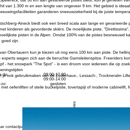
il van 1.300 m en een lengte van ongeveer 9 km. Het gebied is ideaal
eeuwingsfaciliteiten garanderen sneeuwzekerheid bij de juiste tempera
tschberg-Aineck biedt ook een breed scala aan lange en gevarieerde pis
et kinderen als gevorderde skiërs. De moeilijkste piste, "Direttissima"
oeilijkste pisten in de Alpen. Omdat 100% van de pistes besneeuwd ka
goed zijn.
 van Obertauern kun je kiezen uit nog eens 100 km aan piste. De hellin
 experts wagen zich aan de beruchte Gamsleitenspitze. Freeriders kome
f - het snowpark "The Spot" - is een droom voor iedereen die op zoek 
eningstijden
-do:
09:00-17:00
n je ook gebruikmaken van de Zederhaus-, Lessach-, Trockneralm Lifte 
09:00-14:00
-zo:
gesloten
met oefenliften of steile buckelpiste, tovertapijt of moderne cabinelift,
Advies
ar contactpagina