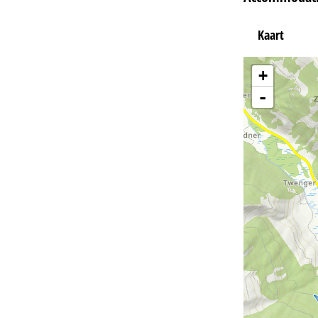
Kaart
+
-