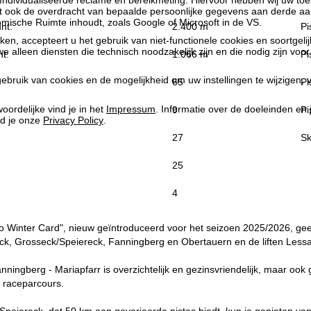
ndividualiseerde reclame en bereikmeting. Hiervoor hebben wij uw to
at ook de overdracht van bepaalde persoonlijke gegevens aan derde aa
ische Ruimte inhoudt, zoals Google of Microsoft in de VS.
nt:
2.400 m
Pi
kken, accepteert u het gebruik van niet-functionele cookies en soortgeli
we alleen diensten die technisch noodzakelijk zijn en die nodig zijn voor
t:
1.066 m
Pi
ebruik van cookies en de mogelijkheid om uw instellingen te wijzigen, v
65
Pi
oordelijke vind je in het
Impressum
. Informatie over de doeleinden en
9
Pi
d je onze
Privacy Policy
.
27
Sk
25
4
 Winter Card", nieuw geïntroduceerd voor het seizoen 2025/2026, geef
ck, Grosseck/Speiereck, Fanningberg en Obertauern en de liften Less
nningberg - Mariapfarr is overzichtelijk en gezinsvriendelijk, maar ook 
 raceparcours.
 Speiereck, dat 50 km aan gevarieerde pistes biedt, kun je genieten va