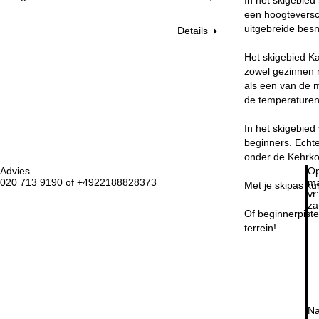
een hoogteversch
uitgebreide besn
Details
Het skigebied Ka
zowel gezinnen m
als een van de m
de temperaturen 
In het skigebied
beginners. Echte
onder de Kehrkop
Advies
Op
020 713 9190 of +4922188828373
ma
Met je skipas ku
vr:
za
Of beginnerpiste 
terrein!
Na