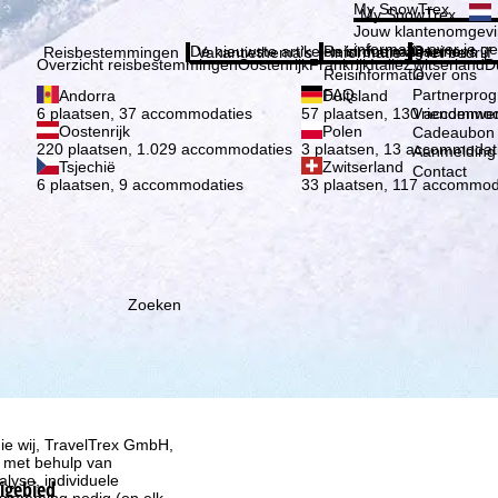
Kies 
My SnowTrex
My SnowTrex
Aanmelden
Jouw klantenomgevi
informatie over je g
De nieuwste artikelen in ons magazine
Reisinformatie
Over ons
Reisbestemmingen
Vakantiethema's
Informatie
Het bedrijf
Overzicht reisbestemmingen
Oostenrijk
Frankrijk
Italië
Zwitserland
D
Reisinformatie
Over ons
FAQ
Partnerpro
Andorra
Duitsland
Vriendenwer
6 plaatsen, 37 accommodaties
57 plaatsen, 130 accommod
Oostenrijk
Polen
Cadeaubon
220 plaatsen, 1.029 accommodaties
3 plaatsen, 13 accommodat
Aanmelding 
Tsjechië
Zwitserland
Contact
6 plaatsen, 9 accommodaties
33 plaatsen, 117 accommod
Zoeken
ie wij, TravelTrex GmbH,
n met behulp van
lyse, individuele
kigebied