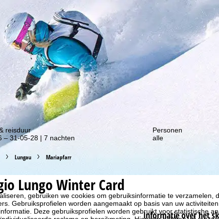
gte van onze kortingsacties!
& reisduur
Personen
 – 31-05-28 | 7 nachten
alle
Lungau
Mariapfarr
gio Lungo Winter Card
liseren, gebruiken we cookies om gebruiksinformatie te verzamelen, d
rs. Gebruiksprofielen worden aangemaakt op basis van uw activiteite
formatie. Deze gebruiksprofielen worden gebruikt voor statistische ana
Informatie over het s