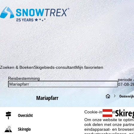
Schrijf je in voor onze nieuwsbrief en wees als eerste op de hoo
Zoeken & Boeken
Skigebieds-consultant
Mijn favorieten
Reisbestemming
periode 
07-08-26
S
Oostenrijk
Mariapfarr
t
Skire
Cookie-informatie
Overzicht
Om onze website te optima
a
ook delen met onze partne
Skiregio
eindapparaat- en browserin
r