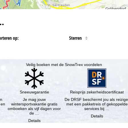
…
orteren op:
Sterren
Veilig boeken met de SnowTrex voordelen
Sneeuwgarantie
Reisprijs zekerheidscertificaat
en
Je mag jouw
De DRSF beschermt jou als reizige
 en
wintersportvakantie gratis
met een pakketreis of gekoppelde
omboeken als vijf dagen voor
services bij …
de …
Details
Details