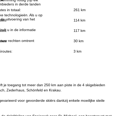
estemming nodig (op elk
nbieders in derde landen
stes in totaal:
261 km
jke technologieën. Als u op
 de uitvoering van het
stes:
114 km
indt u in de informatie
stes:
117 km
 jouw rechten omtrent
stes:
30 km
iroutes:
3 km
t je toegang tot meer dan 250 km aan piste in de 4 skigebieden
ach, Zederhaus, Schönfeld en Krakau.
gevarieerd voor gevorderde skiërs dankzij enkele moeilijke steile
n de dalafdaling van Speiereck naar St. Michael, een hoogtepunt met