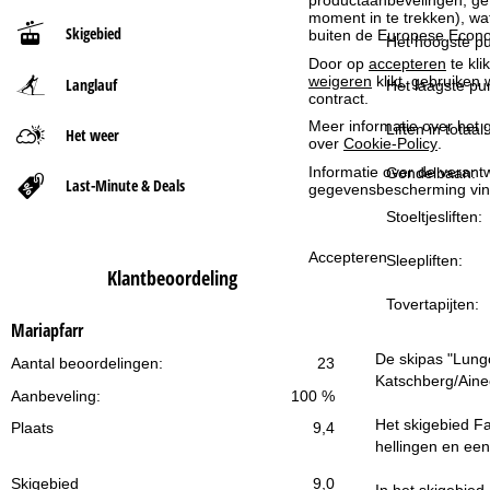
productaanbevelingen, geï
moment in te trekken), w
Skigebied
buiten de Europese Econom
t
Het hoogste pu
Door op
accepteren
te kli
weigeren
klikt, gebruiken 
Langlauf
p
Het laagste pun
contract.
Meer informatie over het g
a
Liften in totaal:
Het weer
over
Cookie-Policy
.
Informatie over de verantw
Gondelbaan:
g
Last-Minute & Deals
gegevensbescherming vin
Stoeltjesliften:
i
Accepteren
Sleepliften:
n
Klantbeoordeling
Tovertapijten:
a
Mariapfarr
De skipas "Lungo
Aantal beoordelingen:
23
Katschberg/Aine
Aanbeveling:
100 %
Het skigebied Fa
Plaats
9,4
hellingen en een
Skigebied
9,0
In het skigebied