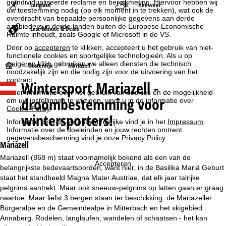
geïndividualiseerde reclame en bereikmeting. Hiervoor hebben wij
Langlauf
Het weer
uw toestemming nodig (op elk moment in te trekken), wat ook de
overdracht van bepaalde persoonlijke gegevens aan derde
aanbieders in derde landen buiten de Europese Economische
Last-Minute & Deals
Ruimte inhoudt, zoals Google of Microsoft in de VS.
Door op
accepteren
te klikken, accepteert u het gebruik van niet-
functionele cookies en soortgelijke technologieën. Als u op
weigeren
klikt, gebruiken we alleen diensten die technisch
S
Oostenrijk
Mariazell
noodzakelijk zijn en die nodig zijn voor de uitvoering van het
contract.
Wintersport
Mariazell -
t
Meer informatie over het gebruik van cookies en de mogelijkheid
droombestemming voor
om uw instellingen te wijzigen, vindt u in de informatie over
a
Cookie-Policy
.
wintersporters!
Informatie over de verantwoordelijke vind je in het
Impressum
.
r
Informatie over de doeleinden en jouw rechten omtrent
gegevensbescherming vind je onze
Privacy Policy
.
Mariazell
t
Mariazell (868 m) staat voornamelijk bekend als een van de
Accepteren
belangrijkste bedevaartsoorden, want hier, in de Basilika Mariä Geburt
p
staat het standbeeld Magna Mater Austriae, dat elk jaar talrijke
pelgrims aantrekt. Maar ook sneeuw-pelgrims op latten gaan er graag
a
naartoe. Maar liefst 3 bergen staan ter beschikking: de Mariazeller
Bürgeralpe en de Gemeindealpe in Mitterbach en het skigebied
g
Annaberg. Rodelen, langlaufen, wandelen of schaatsen - het kan