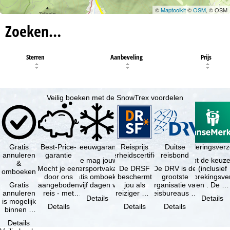
©
Maptoolkit
©
OSM
, © OSM
Zoeken…
Sterren
Aanbeveling
Prijs
Veilig boeken met de SnowTrex voordelen
Gratis
Best-Price-
Sneeuwgarantie
Reisprijs
Reisannuleringsver
Duitse
annuleren
garantie
zekerheidscertificaat
reisbond
Je mag jouw
Je hebt de keuze
&
Mocht je een
wintersportvakantie
De DRSF
De DRV is de
(inclusief
omboeken
door ons
gratis omboeken
beschermt
grootste
reisonderbrekingsve
Gratis
aangeboden
als vijf dagen voor
jou als
organisatie van
en . De …
annuleren
reis - met
de …
reiziger met
reisbureaus en
Details
Details
is mogelijk
dezelfde
een
reisorganisaties
Details
Details
Details
binnen 5
beschikbaarheid
pakketreis
in Duitsland. …
dagen na
en inbegrepen
of
Details
de
…
gekoppelde