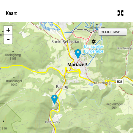
Kaart
+
RELIEF MAP
-