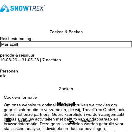
Zoeken & Boeken
Reisbestemming
periode & reisduur
10-08-26 – 31-05-28 | 7 nachten
Personen
alle
Zoeken
Cookie-informatie
Mariazell
Om onze website te optimaliseren, gebruiken we cookies om
gebruiksinformatie te verzamelen, die wij, TravelTrex GmbH, ook
delen met onze partners. Gebruiksprofielen worden aangemaakt
op basis van uw activiteiten met behulp van eindapparaat- en
Overzicht
Skigebied
browserinformatie. Deze gebruiksprofielen worden gebruikt voor
statistische analyse, individuele productaanbevelingen,