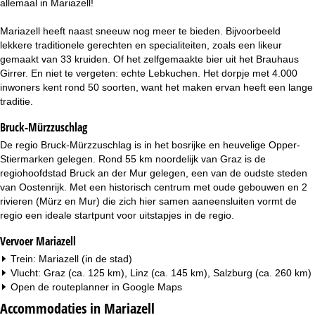
allemaal in Mariazell!
i
Mariazell heeft naast sneeuw nog meer te bieden. Bijvoorbeeld
n
lekkere traditionele gerechten en specialiteiten, zoals een likeur
gemaakt van 33 kruiden. Of het zelfgemaakte bier uit het Brauhaus
a
Girrer. En niet te vergeten: echte Lebkuchen. Het dorpje met 4.000
inwoners kent rond 50 soorten, want het maken ervan heeft een lange
traditie.
Bruck-Mürzzuschlag
De regio Bruck-Mürzzuschlag is in het bosrijke en heuvelige Opper-
Stiermarken gelegen. Rond 55 km noordelijk van Graz is de
regiohoofdstad Bruck an der Mur gelegen, een van de oudste steden
van Oostenrijk. Met een historisch centrum met oude gebouwen en 2
rivieren (Mürz en Mur) die zich hier samen aaneensluiten vormt de
regio een ideale startpunt voor uitstapjes in de regio.
Vervoer Mariazell
Trein: Mariazell (in de stad)
Vlucht: Graz (ca. 125 km), Linz (ca. 145 km), Salzburg (ca. 260 km)
Open de routeplanner in
Google Maps
Accommodaties in Mariazell