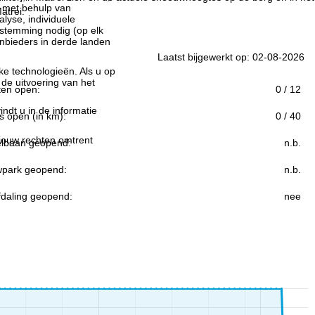
n met behulp van
atrei.
lyse, individuele
estemming nodig (op elk
nbieders in derde landen
Laatst bijgewerkt op: 02-08-2026
jke technologieën. Als u op
 de uitvoering van het
ften open:
0 / 12
indt u in de informatie
s open (in km):
0 / 40
 jouw rechten omtrent
lbaan geopend:
n.b.
park geopend:
n.b.
fdaling geopend:
nee