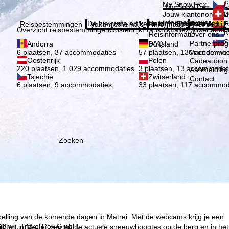
Kies 
My SnowTrex
Č
My SnowTrex
Aanmelden
Jouw klantenomgevi
D
informatie over je g
De nieuwste artikelen in ons magazine
Reisinformatie
Over ons
E
Reisbestemmingen
Vakantiethema's
Informatie
Het bedrijf
Overzicht reisbestemmingen
Oostenrijk
Frankrijk
Italië
Zwitserland
D
N
Reisinformatie
Over ons
S
FAQ
Partnerpro
Andorra
Duitsland
Vriendenwer
6 plaatsen, 37 accommodaties
57 plaatsen, 130 accommod
Oostenrijk
Polen
Cadeaubon
220 plaatsen, 1.029 accommodaties
3 plaatsen, 13 accommodat
Aanmelding 
Tsjechië
Zwitserland
Contact
6 plaatsen, 9 accommodaties
33 plaatsen, 117 accommod
Zoeken
spelling van de komende dagen in Matrei. Met de webcams krijg je een
ie wij, TravelTrex GmbH,
iften in Matrei zien en de actuele sneeuwhoogtes op de berg en in het