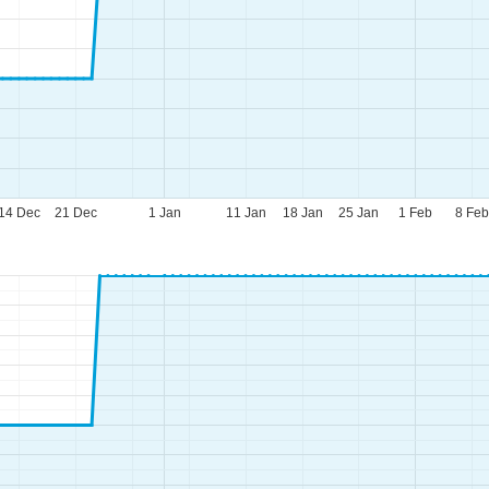
14 Dec
21 Dec
1 Jan
11 Jan
18 Jan
25 Jan
1 Feb
8 Fe
eningstijden
-do:
09:00-17:00
09:00-14:00
-zo:
gesloten