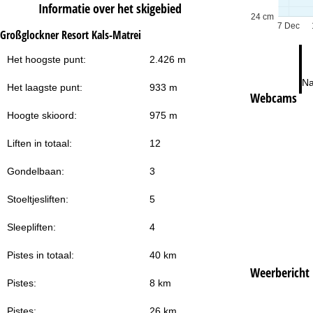
Informatie over het skigebied
24 cm
7 Dec
Großglockner Resort Kals-Matrei
Het hoogste punt:
2.426 m
Na
Het laagste punt:
933 m
Webcams
Hoogte skioord:
975 m
Liften in totaal:
12
Gondelbaan:
3
Stoeltjesliften:
5
Sleepliften:
4
Pistes in totaal:
40 km
Weerbericht
Pistes:
8 km
Pistes:
26 km