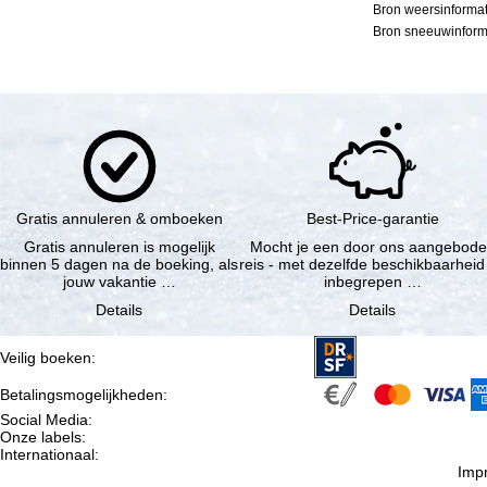
Bron weersinformat
Bron sneeuwinforma
Gratis annuleren & omboeken
Best-Price-garantie
Gratis annuleren is mogelijk
Mocht je een door ons aangebod
binnen 5 dagen na de boeking, als
reis - met dezelfde beschikbaarheid
jouw vakantie …
inbegrepen …
Details
Details
Veilig boeken
:
Betalingsmogelijkheden
:
Social Media
:
Onze labels
:
Internationaal
:
Imp