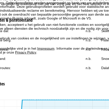
rs. Gebruiksprofielen worden aangemaakt op basis van uw activiteite
 vergelijkt de sneeuwval met die van vorig jaar en het hele seizoen in M
formatie. Deze gebruiksprofielen worden gebruikt voor statistische ana
ndividualiseerde reclame en bereikmeting. Hiervoor hebben wij uw to
at ook de overdracht van bepaalde persoonlijke gegevens aan derde aa
ische Ruimte inhoudt, zoals Google of Microsoft in de VS.
es & pistetoestand
kken, accepteert u het gebruik van niet-functionele cookies en soortgeli
we alleen diensten die technisch noodzakelijk zijn en die nodig zijn voor
e dal:
n.b.
Skili
ebruik van cookies en de mogelijkheid om uw instellingen te wijzigen, v
e berg:
n.b.
Piste
oordelijke vind je in het
Impressum
. Informatie over de doeleinden en
uwval:
n.b.
Rode
d je onze
Privacy Policy
.
and:
n.b.
Snow
routes:
n.b.
Dala
tes