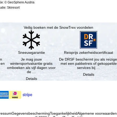
ie: © GeoSphere Austria
tie: Skiresort
Veilig boeken met de SnowTrex voordelen
Sneeuwgarantie
Reisprijs zekerheidscertificaat
en
Je mag jouw
De DRSF beschermt jou als reizige
 en
wintersportvakantie gratis
met een pakketreis of gekoppelde
omboeken als vijf dagen voor
services bij …
de …
Details
Details
ressum
Gegevensbescherming
Toegankelijkheid
Algemene voorwaarden