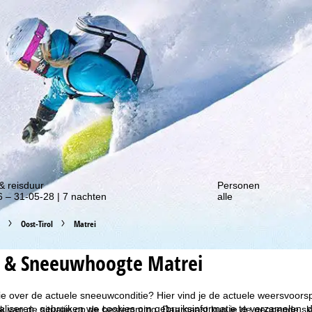
gte van onze kortingsacties!
& reisduur
Personen
 – 31-05-28 | 7 nachten
alle
Oost-Tirol
Matrei
 & Sneeuwhoogte Matrei
ie over de actuele sneeuwconditie? Hier vind je de actuele weersvoor
liseren, gebruiken we cookies om gebruiksinformatie te verzamelen, d
k van de situatie op de bestemming. Daarnaast kun je de geopende skil