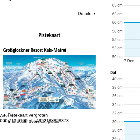
65 cm
Details
63 cm
60 cm
58 cm
Pistekaart
55 cm
53 cm
Großglockner Resort Kals-Matrei
50 cm
7 Dec
Dal
40 cm
38 cm
36 cm
34 cm
32 cm
Pistekaart vergroten
Advies
Op
020 713 9190 of +4922188828373
ma
Interactief overzicht pistes
30 cm
vr:
28 cm
za
26 cm