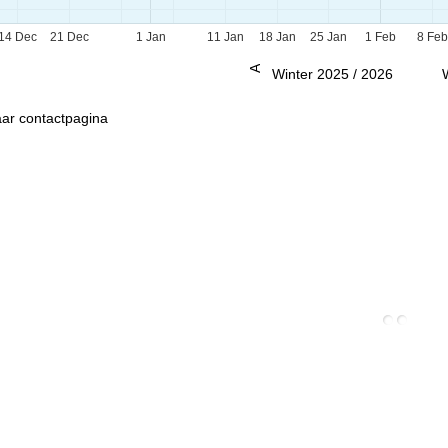
14 Dec
21 Dec
1 Jan
11 Jan
18 Jan
25 Jan
1 Feb
8 Fe
Advies
Winter 2025 / 2026
ar contactpagina