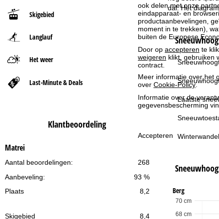
ook delen met onze partne
dal. Het diagram
eindapparaat- en browserin
Skigebied
t
productaanbevelingen, geï
moment in te trekken), w
Langlauf
buiten de Europese Econom
p
Sneeuwhoogt
Door op
accepteren
te kli
weigeren
klikt, gebruiken 
a
Het weer
Sneeuwhoogt
contract.
Meer informatie over het g
g
Sneeuwhoogt
Last-Minute & Deals
over
Cookie-Policy
.
Informatie over de verantw
i
Laatste snee
gegevensbescherming vin
n
Sneeuwtoest
Klantbeoordeling
Accepteren
Winterwandel
a
Matrei
Aantal beoordelingen:
268
Sneeuwhoog
Aanbeveling:
93 %
Berg
Plaats
8,2
70 cm
68 cm
Skigebied
8,4