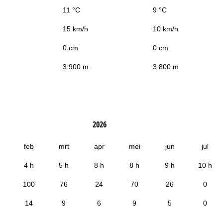
11 °C
9 °C
15 km/h
10 km/h
0 cm
0 cm
3.900 m
3.800 m
2026
feb
mrt
apr
mei
jun
jul
4 h
5 h
8 h
8 h
9 h
10 h
100
76
24
70
26
0
14
9
6
9
5
0