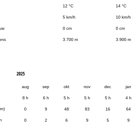
12 °C
14 °C
5 km/h
10 km/h
uw
0 cm
0 cm
ens
3.700 m
3.900 m
2025
aug
sep
okt
nov
dec
jan
8 h
6 h
5 h
5 h
5 h
4 h
cm)
0
9
48
83
16
64
n
0
2
6
9
5
9