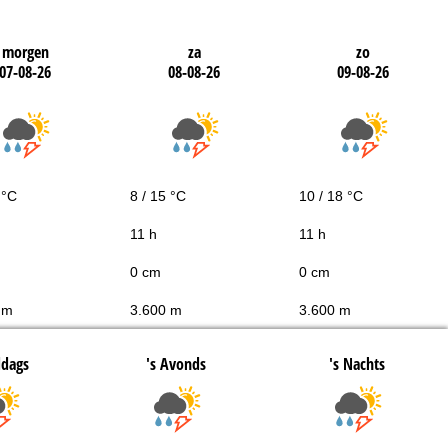
morgen
za
zo
07-08-26
08-08-26
09-08-26
 °C
8 / 15 °C
10 / 18 °C
11 h
11 h
0 cm
0 cm
 m
3.600 m
3.600 m
ddags
's Avonds
's Nachts