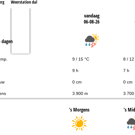
erg
Weerstation dal
vandaag
06-08-26
5 dagen
emp.
9 / 15 °C
8 / 12
9 h
7 h
uw
0 cm
0 cm
ens
3.900 m
3.700
's Morgens
's Mi