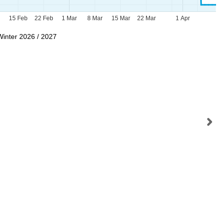
b
15 Feb
22 Feb
1 Mar
8 Mar
15 Mar
22 Mar
1 Apr
Winter 2026 / 2027