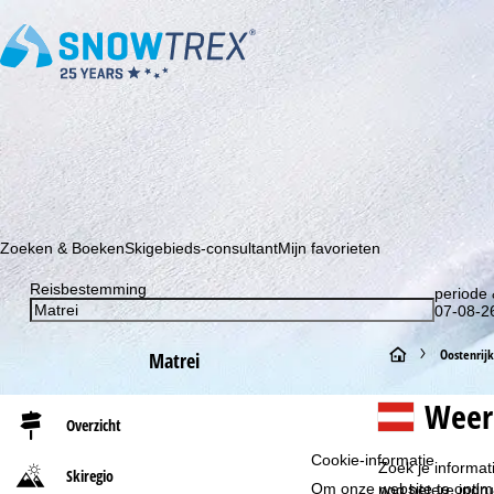
Schrijf je in voor onze nieuwsbrief en wees als eerste op de hoo
Zoeken & Boeken
Skigebieds-consultant
Mijn favorieten
Reisbestemming
periode 
07-08-26
S
Oostenrijk
Matrei
t
Weer
Overzicht
a
Cookie-informatie
Zoek je informat
Skiregio
r
Om onze website te optima
nog betere indru