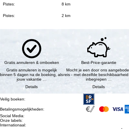
Pistes:
8 km
Pistes:
2 km
Gratis annuleren & omboeken
Best-Price-garantie
Gratis annuleren is mogelijk
Mocht je een door ons aangebod
binnen 5 dagen na de boeking, als
reis - met dezelfde beschikbaarheid
jouw vakantie …
inbegrepen …
Details
Details
Veilig boeken
:
Betalingsmogelijkheden
:
Social Media
:
Onze labels
:
Internationaal
: