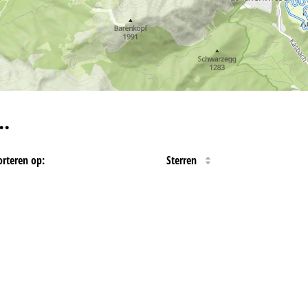
…
orteren op:
Sterren