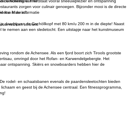
 de uitvoering van het
an de Achensee. Hier staat vooral sneeuwplezier en ontspanning
estaurants zorgen voor culinair genoegen. Bijzonder mooi is de directe
ied van Maurach.
indt u in de informatie
d je daarbij van de Gschöllkopf met 80 km/u 200 m in de diepte! Naast
 jouw rechten omtrent
eel te nemen aan een sledetocht. Een uitstapje naar het kunstmuseum
eving rondom de Achensee. Als een fjord boort zich Tirools grootste
Pertisau, omringd door het Rofan- en Karwendelgebergte. Het
n naar ontspanning. Skiërs en snowboarders hebben hier de
 De rodel- en schaatsbanen evenals de paardensleetochten bieden
or lichaam en geest bij de Achensee centraal. Een fitnessprogramma,
ng!