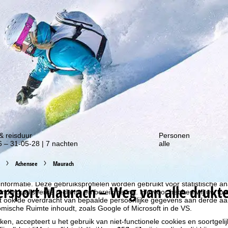
gte van onze kortingsacties!
& reisduur
Personen
 – 31-05-28 | 7 nachten
alle
Achensee
Maurach
liseren, gebruiken we cookies om gebruiksinformatie te verzamelen, d
rs. Gebruiksprofielen worden aangemaakt op basis van uw activiteite
formatie. Deze gebruiksprofielen worden gebruikt voor statistische ana
ersport
Maurach – Weg van alle drukte
ndividualiseerde reclame en bereikmeting. Hiervoor hebben wij uw to
at ook de overdracht van bepaalde persoonlijke gegevens aan derde aa
ische Ruimte inhoudt, zoals Google of Microsoft in de VS.
kken, accepteert u het gebruik van niet-functionele cookies en soortgeli