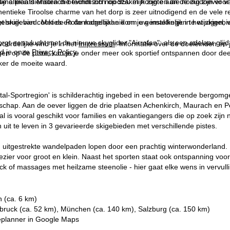
we alleen diensten die technisch noodzakelijk zijn en die nodig zijn voor
fijne plaats Maurach bevindt zich op 950 m hoogte aan de zuidoever v
hentieke Tiroolse charme van het dorp is zeer uitnodigend en de vele r
t skigebied. Met de Rofankabelbaan kom je gemakkelijk in het skigeb
ebruik van cookies en de mogelijkheid om uw instellingen te wijzigen, v
gt een vlucht met de nieuwe skyglider "Airrofan": als een adelaar glij
oordelijke vind je in het
Impressum
. Informatie over de doeleinden en
d je onze
Privacy Policy
.
gen op de piste, kan je je onder meer ook sportief ontspannen door d
ker de moeite waard.
Vital-Sportregion' is schilderachtig ingebed in een betoverende bergomg
dschap. Aan de oever liggen de drie plaatsen Achenkirch, Maurach en 
 is vooral geschikt voor families en vakantiegangers die op zoek zij
h uit te leven in 3 gevarieerde skigebieden met verschillende pistes.
uitgestrekte wandelpaden lopen door een prachtig winterwonderland.
lezier voor groot en klein. Naast het sporten staat ook ontspanning vo
 of massages met heilzame steenolie - hier gaat elke wens in vervulli
h (ca. 6 km)
nsbruck (ca. 52 km), München (ca. 140 km), Salzburg (ca. 150 km)
planner in
Google Maps