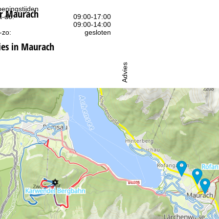
eningstijden
er Maurach
-do:
09:00-17:00
09:00-14:00
-zo:
gesloten
es in Maurach
Advies
ar contactpagina