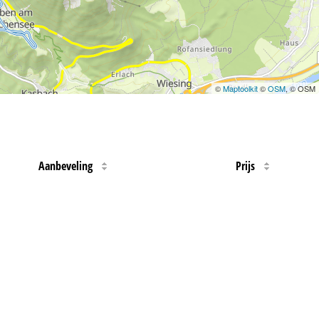
©
Maptoolkit
©
OSM
, © OSM
Aanbeveling
Prijs