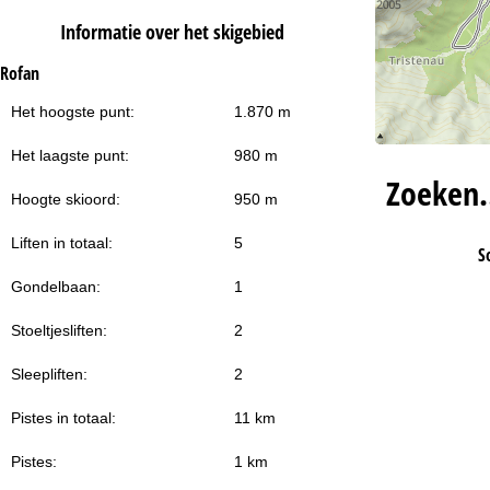
Informatie over het skigebied
Rofan
Het hoogste punt:
1.870 m
Het laagste punt:
980 m
Zoeken
Hoogte skioord:
950 m
Liften in totaal:
5
S
Gondelbaan:
1
Stoeltjesliften:
2
Sleepliften:
2
Pistes in totaal:
11 km
Pistes:
1 km