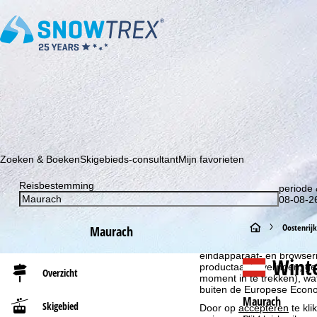
Schrijf je in voor onze nieuwsbrief en wees als eerste op de hoo
Zoeken & Boeken
Skigebieds-consultant
Mijn favorieten
Reisbestemming
periode 
08-08-26
Cookie-informatie
S
Oostenrijk
Maurach
Om onze website te optima
ook delen met onze partne
eindapparaat- en browserin
t
Wint
productaanbevelingen, geï
Overzicht
moment in te trekken), w
a
buiten de Europese Econom
Maurach
Skigebied
Door op
accepteren
te kli
r