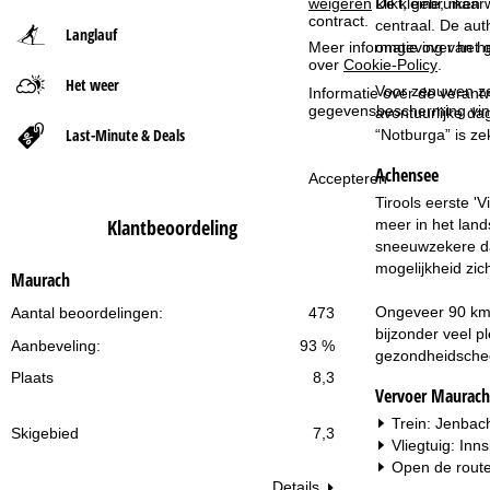
weigeren
klikt, gebruiken 
De kleine, maar 
contract.
centraal. De aut
Langlauf
t
omgeving van he
Meer informatie over het g
over
Cookie-Policy
.
Het weer
p
Voor zenuwen zor
Informatie over de verantw
gegevensbescherming vin
avontuurlijke da
a
Last-Minute & Deals
“Notburga” is ze
Achensee
g
Accepteren
Tirools eerste '
i
Klantbeoordeling
meer in het lan
sneeuwzekere dal
n
mogelijkheid zic
Maurach
a
Ongeveer 90 km 
Aantal beoordelingen:
473
bijzonder veel p
Aanbeveling:
93 %
gezondheidscheck
Plaats
8,3
Vervoer Maurach
Trein: Jenbac
Skigebied
7,3
Vliegtuig: In
Open de route
Details