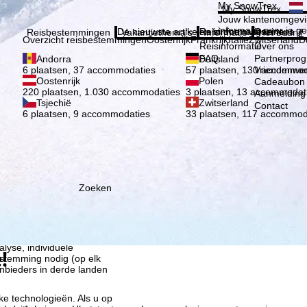
Kies 
My SnowTrex
My SnowTrex
Aanmelden
Jouw klantenomgevi
informatie over je g
De nieuwste artikelen in ons magazine
Reisinformatie
Over ons
Reisbestemmingen
Vakantiethema's
Informatie
Het bedrijf
Overzicht reisbestemmingen
Oostenrijk
Frankrijk
Italië
Zwitserland
D
Reisinformatie
Over ons
FAQ
Partnerpro
Andorra
Duitsland
Vriendenwer
6 plaatsen, 37 accommodaties
57 plaatsen, 130 accommod
Oostenrijk
Polen
Cadeaubon
220 plaatsen, 1.030 accommodaties
3 plaatsen, 13 accommodat
Aanmelding 
Tsjechië
Zwitserland
Contact
6 plaatsen, 9 accommodaties
33 plaatsen, 117 accommod
Zoeken
ie wij, TravelTrex GmbH,
n met behulp van
lyse, individuele
!
estemming nodig (op elk
nbieders in derde landen
jke technologieën. Als u op