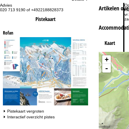
Advies
Op
Artikelen ov
020 713 9190 of +4922188828373
ma
vr:
Pistekaart
za
Accommodati
Rofan
Kaart
+
Na
-
Pistekaart vergroten
Interactief overzicht pistes