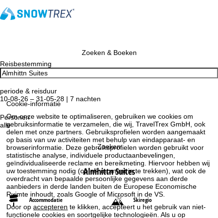
Zoeken & Boeken
Reisbestemming
periode & reisduur
10-08-26 – 31-05-28 | 7 nachten
Cookie-informatie
Om onze website te optimaliseren, gebruiken we cookies om
Personen
gebruiksinformatie te verzamelen, die wij, TravelTrex GmbH, ook
alle
delen met onze partners. Gebruiksprofielen worden aangemaakt
op basis van uw activiteiten met behulp van eindapparaat- en
Zoeken
browserinformatie. Deze gebruiksprofielen worden gebruikt voor
statistische analyse, individuele productaanbevelingen,
geïndividualiseerde reclame en bereikmeting. Hiervoor hebben wij
Almhittn Suites
uw toestemming nodig (op elk moment in te trekken), wat ook de
overdracht van bepaalde persoonlijke gegevens aan derde
aanbieders in derde landen buiten de Europese Economische
Ruimte inhoudt, zoals Google of Microsoft in de VS.
Accommodatie
Skiregio
Door op
accepteren
te klikken, accepteert u het gebruik van niet-
functionele cookies en soortgelijke technologieën. Als u op