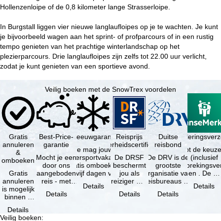
i
Hollenzenloipe of de 0,8 kilometer lange Strasserloipe.
n
In Burgstall liggen vier nieuwe langlaufloipes op je te wachten. Je kunt
je bijvoorbeeld wagen aan het sprint- of profparcours of in een rustig
a
tempo genieten van het prachtige winterlandschap op het
plezierparcours. Drie langlaufloipes zijn zelfs tot 22.00 uur verlicht,
zodat je kunt genieten van een sportieve avond.
Veilig boeken met de SnowTrex voordelen
Gratis
Best-Price-
Sneeuwgarantie
Reisprijs
Reisannuleringsver
Duitse
annuleren
garantie
zekerheidscertificaat
reisbond
Je mag jouw
Je hebt de keuze
&
Mocht je een
wintersportvakantie
De DRSF
De DRV is de
(inclusief
omboeken
door ons
gratis omboeken
beschermt
grootste
reisonderbrekingsve
Gratis
aangeboden
als vijf dagen voor
jou als
organisatie van
en . De …
annuleren
reis - met
de …
reiziger met
reisbureaus en
Details
Details
is mogelijk
dezelfde
een
reisorganisaties
Details
Details
Details
binnen 5
beschikbaarheid
pakketreis
in Duitsland. …
dagen na
en inbegrepen
of
Details
de
…
gekoppelde
Veilig boeken
:
boeking,
services bij