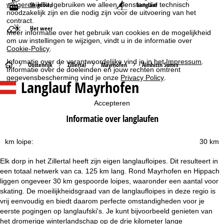
weigeren
klikt, gebruiken we alleen diensten die technisch
Skigebied
Langlauf
noodzakelijk zijn en die nodig zijn voor de uitvoering van het
contract.
Het weer
Meer informatie over het gebruik van cookies en de mogelijkheid
om uw instellingen te wijzigen, vindt u in de informatie over
Cookie-Policy
.
Informatie over de verantwoordelijke vind je in het
Impressum
.
S
Oostenrijk
Zillertal
Mayrhofen
Almhittn Suites
Informatie over de doeleinden en jouw rechten omtrent
gegevensbescherming vind je onze
Privacy Policy
.
Langlauf Mayrhofen
t
Accepteren
a
Informatie over langlaufen
r
km loipe:
30 km
t
Elk dorp in het Zillertal heeft zijn eigen langlaufloipes. Dit resulteert in
p
een totaal netwerk van ca. 125 km lang. Rond Mayrhofen en Hippach
liggen ongeveer 30 km gespoorde loipes, waaronder een aantal voor
a
skating. De moeilijkheidsgraad van de langlaufloipes in deze regio is
vrij eenvoudig en biedt daarom perfecte omstandigheden voor je
g
eerste pogingen op langlaufski's. Je kunt bijvoorbeeld genieten van
het dromerige winterlandschap op de drie kilometer lange