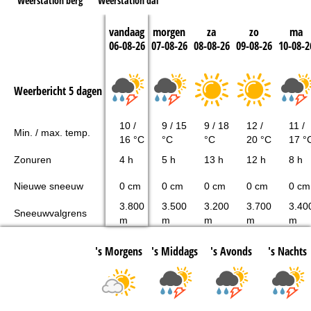
Weerstation berg
Weerstation dal
vandaag
morgen
za
zo
ma
06-08-26
07-08-26
08-08-26
09-08-26
10-08-2
Weerbericht 5 dagen
10 /
9 / 15
9 / 18
12 /
11 /
Min. / max. temp.
16 °C
°C
°C
20 °C
17 °
Zonuren
4 h
5 h
13 h
12 h
8 h
Nieuwe sneeuw
0 cm
0 cm
0 cm
0 cm
0 cm
3.800
3.500
3.200
3.700
3.40
Sneeuwvalgrens
m
m
m
m
m
's Morgens
's Middags
's Avonds
's Nachts