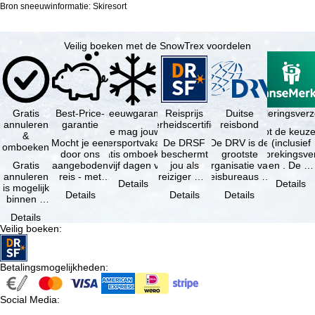
Bron sneeuwinformatie: Skiresort
Veilig boeken met de SnowTrex voordelen
Gratis
Best-Price-
Sneeuwgarantie
Reisprijs
Reisannuleringsver
Duitse
annuleren
garantie
zekerheidscertificaat
reisbond
Je mag jouw
Je hebt de keuze
&
Mocht je een
wintersportvakantie
De DRSF
De DRV is de
(inclusief
omboeken
door ons
gratis omboeken
beschermt
grootste
reisonderbrekingsve
Gratis
aangeboden
als vijf dagen voor
jou als
organisatie van
en . De …
annuleren
reis - met
de …
reiziger met
reisbureaus en
Details
Details
is mogelijk
dezelfde
een
reisorganisaties
Details
Details
Details
binnen 5
beschikbaarheid
pakketreis
in Duitsland. …
dagen na
en inbegrepen
of
Details
de
…
gekoppelde
Veilig boeken
:
boeking,
services bij
als jouw
…
vakantie …
Betalingsmogelijkheden
:
Social Media
: