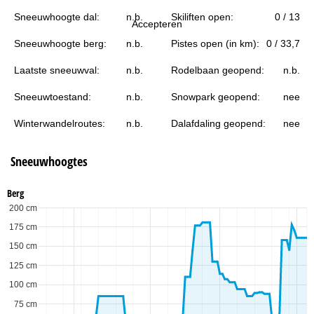
i
Sneeuwhoogte dal:
n.b.
Skiliften open:
0 / 13
Accepteren
n
Sneeuwhoogte berg:
n.b.
Pistes open (in km):
0 / 33,7
a
Laatste sneeuwval:
n.b.
Rodelbaan geopend:
n.b.
Sneeuwtoestand:
n.b.
Snowpark geopend:
nee
Winterwandelroutes:
n.b.
Dalafdaling geopend:
nee
Sneeuwhoogtes
Berg
200 cm
175 cm
150 cm
125 cm
100 cm
75 cm