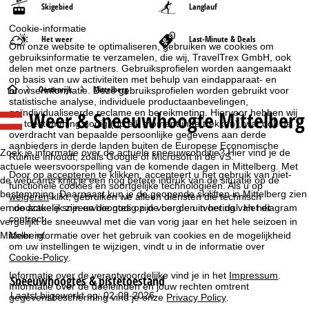
Skigebied
Langlauf
Cookie-informatie
Het weer
Last-Minute & Deals
Om onze website te optimaliseren, gebruiken we cookies om
gebruiksinformatie te verzamelen, die wij, TravelTrex GmbH, ook
delen met onze partners. Gebruiksprofielen worden aangemaakt
op basis van uw activiteiten met behulp van eindapparaat- en
S
Oostenrijk
Mittelberg
browserinformatie. Deze gebruiksprofielen worden gebruikt voor
statistische analyse, individuele productaanbevelingen,
Weer & Sneeuwhoogte Mittelberg
geïndividualiseerde reclame en bereikmeting. Hiervoor hebben wij
t
uw toestemming nodig (op elk moment in te trekken), wat ook de
overdracht van bepaalde persoonlijke gegevens aan derde
a
aanbieders in derde landen buiten de Europese Economische
Zoek je informatie over de actuele sneeuwconditie? Hier vind je de
Ruimte inhoudt, zoals Google of Microsoft in de VS.
actuele weersvoorspelling van de komende dagen in Mittelberg. Met
r
Door op
accepteren
te klikken, accepteert u het gebruik van niet-
de webcams krijg je een nog betere indruk van de situatie op de
functionele cookies en soortgelijke technologieën. Als u op
bestemming. Daarnaast kun je de geopende skiliften in Mittelberg zien
weigeren
klikt, gebruiken we alleen diensten die technisch
t
noodzakelijk zijn en die nodig zijn voor de uitvoering van het
en de actuele sneeuwhoogtes op de berg en in het dal. Het diagram
contract.
vergelijkt de sneeuwval met die van vorig jaar en het hele seizoen in
p
Mittelberg.
Meer informatie over het gebruik van cookies en de mogelijkheid
om uw instellingen te wijzigen, vindt u in de informatie over
Cookie-Policy
.
a
Informatie over de verantwoordelijke vind je in het
Impressum
.
Sneeuwhoogtes & pistetoestand
g
Informatie over de doeleinden en jouw rechten omtrent
Laatst bijgewerkt op: 02-08-2026
gegevensbescherming vind je onze
Privacy Policy
.