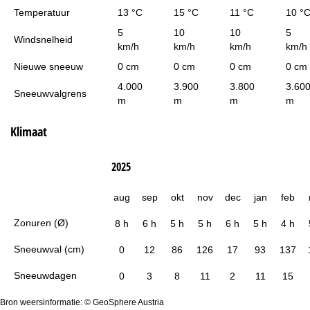
Temperatuur
13 °C
15 °C
11 °C
10 °
5
10
10
5
Windsnelheid
km/h
km/h
km/h
km/h
Nieuwe sneeuw
0 cm
0 cm
0 cm
0 cm
4.000
3.900
3.800
3.60
Sneeuwvalgrens
m
m
m
m
Klimaat
2025
aug
sep
okt
nov
dec
jan
feb
Zonuren (Ø)
8 h
6 h
5 h
5 h
6 h
5 h
4 h
Sneeuwval (cm)
0
12
86
126
17
93
137
Sneeuwdagen
0
3
8
11
2
11
15
Bron weersinformatie: © GeoSphere Austria