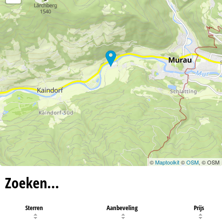
©
Maptoolkit
©
OSM
, © OSM
Zoeken…
Sterren
Aanbeveling
Prijs