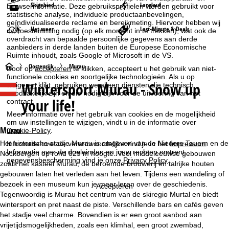
Skigebied
Langlauf
browserinformatie. Deze gebruiksprofielen worden gebruikt voor
statistische analyse, individuele productaanbevelingen,
geïndividualiseerde reclame en bereikmeting. Hiervoor hebben wij
Het weer
Last-Minute & Deals
uw toestemming nodig (op elk moment in te trekken), wat ook de
overdracht van bepaalde persoonlijke gegevens aan derde
aanbieders in derde landen buiten de Europese Economische
Ruimte inhoudt, zoals Google of Microsoft in de VS.
S
Oostenrijk
Murau
Door op
accepteren
te klikken, accepteert u het gebruik van niet-
functionele cookies en soortgelijke technologieën. Als u op
Wintersport
Murau - Snow up
weigeren
klikt, gebruiken we alleen diensten die technisch
t
noodzakelijk zijn en die nodig zijn voor de uitvoering van het
your life!
contract.
a
Meer informatie over het gebruik van cookies en de mogelijkheid
om uw instellingen te wijzigen, vindt u in de informatie over
r
Murau
Cookie-Policy
.
Het historische stadje Murau is omgeven van de Niedere Tauern en de
Informatie over de verantwoordelijke vind je in het
Impressum
.
t
Informatie over de doeleinden en jouw rechten omtrent
Nockbergen op rond 829 m hoogte. Veel middeleeuwse gebouwen
gegevensbescherming vind je onze
Privacy Policy
.
zoals het kasteel Murau, de beroemde brouwerij en talrijke houten
p
gebouwen laten het verleden aan het leven. Tijdens een wandeling of
bezoek in een museum kun je meer leren over de geschiedenis.
Accepteren
a
Tegenwoordig is Murau het centrum van de skiregio Murtal en biedt
wintersport en pret naast de piste. Verschillende bars en cafés geven
g
het stadje veel charme. Bovendien is er een groot aanbod aan
vrijetijdsmogelijkheden, zoals een klimhal, een groot zwembad,