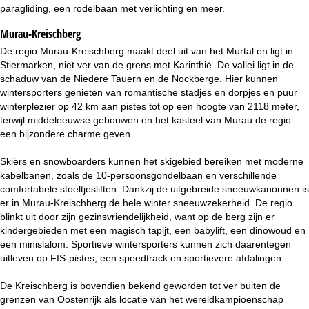
i
paragliding, een rodelbaan met verlichting en meer.
Murau-Kreischberg
n
De regio Murau-Kreischberg maakt deel uit van het Murtal en ligt in
a
Stiermarken, niet ver van de grens met Karinthië. De vallei ligt in de
schaduw van de Niedere Tauern en de Nockberge. Hier kunnen
wintersporters genieten van romantische stadjes en dorpjes en puur
winterplezier op 42 km aan pistes tot op een hoogte van 2118 meter,
terwijl middeleeuwse gebouwen en het kasteel van Murau de regio
een bijzondere charme geven.
Skiërs en snowboarders kunnen het skigebied bereiken met moderne
kabelbanen, zoals de 10-persoonsgondelbaan en verschillende
comfortabele stoeltjesliften. Dankzij de uitgebreide sneeuwkanonnen is
er in Murau-Kreischberg de hele winter sneeuwzekerheid. De regio
blinkt uit door zijn gezinsvriendelijkheid, want op de berg zijn er
kindergebieden met een magisch tapijt, een babylift, een dinowoud en
een minislalom. Sportieve wintersporters kunnen zich daarentegen
uitleven op FIS-pistes, een speedtrack en sportievere afdalingen.
De Kreischberg is bovendien bekend geworden tot ver buiten de
grenzen van Oostenrijk als locatie van het wereldkampioenschap