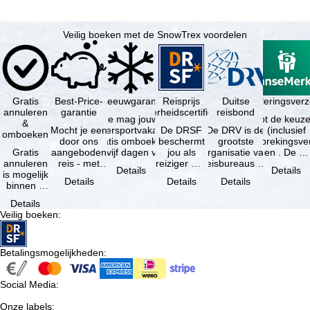
Veilig boeken met de SnowTrex voordelen
Gratis
Best-Price-
Sneeuwgarantie
Reisprijs
Reisannuleringsver
Duitse
annuleren
garantie
zekerheidscertificaat
reisbond
Je mag jouw
Je hebt de keuze
&
Mocht je een
wintersportvakantie
De DRSF
De DRV is de
(inclusief
omboeken
door ons
gratis omboeken
beschermt
grootste
reisonderbrekingsve
Gratis
aangeboden
als vijf dagen voor
jou als
organisatie van
en . De …
annuleren
reis - met
de …
reiziger met
reisbureaus en
Details
Details
is mogelijk
dezelfde
een
reisorganisaties
Details
Details
Details
binnen 5
beschikbaarheid
pakketreis
in Duitsland. …
dagen na
en inbegrepen
of
Details
de
…
gekoppelde
Veilig boeken
:
boeking,
services bij
als jouw
…
vakantie …
Betalingsmogelijkheden
:
Social Media
:
Onze labels
: