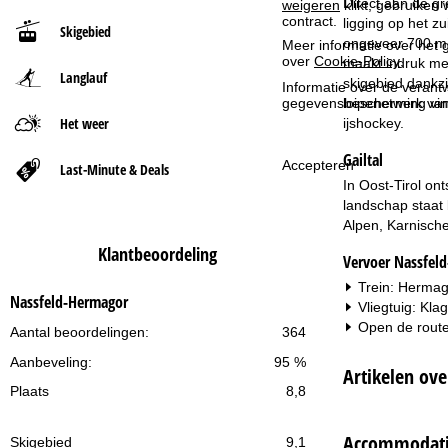
Direct aan de gr
weigeren
klikt, gebruiken 
contract.
ligging op het z
Skigebied
t
ongeveer 700 m 
Meer informatie over het g
over
Cookie-Policy
.
maakt indruk met
Langlauf
p
skigebied dankzi
Informatie over de verantw
loipenetwerk van
gegevensbescherming vin
a
Het weer
ijshockey.
Gailtal
g
Accepteren
Last-Minute & Deals
In Oost-Tirol ont
i
landschap staat 
Alpen, Karnische
n
Klantbeoordeling
Vervoer Nassfel
a
Trein: Hermago
Nassfeld-Hermagor
Vliegtuig: Kla
Open de route
Aantal beoordelingen:
364
Aanbeveling:
95 %
Artikelen ov
Plaats
8,8
Accommodatie
Skigebied
9,1