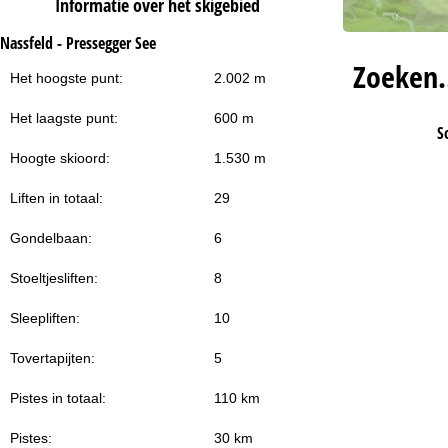
Informatie over het skigebied
Nassfeld - Pressegger See
Zoeken
Het hoogste punt:
2.002 m
Het laagste punt:
600 m
S
Hoogte skioord:
1.530 m
Liften in totaal:
29
Gondelbaan:
6
Stoeltjesliften:
8
Sleepliften:
10
Tovertapijten:
5
Pistes in totaal:
110 km
Pistes:
30 km