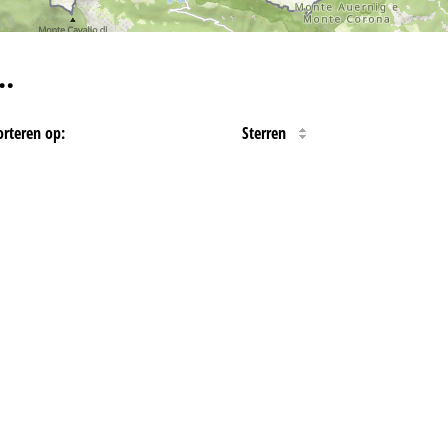
…
orteren op:
Sterren