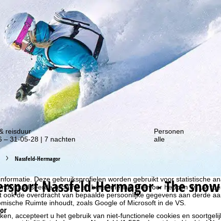
gte van onze kortingsacties!
& reisduur
Personen
 – 31-05-28 | 7 nachten
alle
Nassfeld-Hermagor
liseren, gebruiken we cookies om gebruiksinformatie te verzamelen, d
rs. Gebruiksprofielen worden aangemaakt op basis van uw activiteite
formatie. Deze gebruiksprofielen worden gebruikt voor statistische ana
ersport
Nassfeld-Hermagor - The snow
ndividualiseerde reclame en bereikmeting. Hiervoor hebben wij uw to
at ook de overdracht van bepaalde persoonlijke gegevens aan derde aa
ische Ruimte inhoudt, zoals Google of Microsoft in de VS.
or
kken, accepteert u het gebruik van niet-functionele cookies en soortgeli