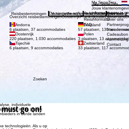
Kies 
My SnowTrex
My SnowTrex
Aanmelden
Jouw klantenomgevi
informatie over je g
De nieuwste artikelen in ons magazine
Reisinformatie
Over ons
Reisbestemmingen
Vakantiethema's
Informatie
Het bedrijf
Overzicht reisbestemmingen
Oostenrijk
Frankrijk
Italië
Zwitserland
D
Reisinformatie
Over ons
FAQ
Partnerpro
Andorra
Duitsland
Vriendenwer
6 plaatsen, 37 accommodaties
57 plaatsen, 130 accommod
Oostenrijk
Polen
Cadeaubon
220 plaatsen, 1.030 accommodaties
3 plaatsen, 13 accommodat
Aanmelding 
Tsjechië
Zwitserland
Contact
6 plaatsen, 9 accommodaties
33 plaatsen, 117 accommod
Zoeken
ie wij, TravelTrex GmbH,
n met behulp van
lyse, individuele
 must go on!
estemming nodig (op elk
nbieders in derde landen
jke technologieën. Als u op