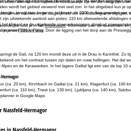
ens met Italië ligt de bergpas Nassfeld (1.530 m) met het skigebied N
we alleen diensten die technisch noodzakelijk zijn en die nodig zijn voor
uiden wordt het gebied verwend met veel zon. In het skigebied kun je o
hoogte, terwijl men hogerop, tot boven de 2000 m, kan genieten van e
ebruik van cookies en de mogelijkheid om uw instellingen te wijzigen, v
 zijn uitstekende aanbod aan pistes: 110 km afwisselende afdalingen en
j het klimaat en de uitgebreide sneeuwkanonnen absoluut sneeuwzeker.
oordelijke vind je in het
Impressum
. Informatie over de doeleinden en
 ongeveer 230 km lang. Door de ligging van het dorp aan de Pressegger 
d je onze
Privacy Policy
.
springt de Gail, na 120 km mondt deze uit in de Drau in Karinthië. Zo li
bekend om het contrast tussen zijn dalen en ruwe hellingen. Het dal w
 Alpen en de Karawanken. In het lagere Gailtal ligt een van de top 10
d-Hermagor
r (ca. 20 km), Kirchbach im Gailtal (ca. 21 km), Klagenfurt (ca. 100 k
genfurt (ca. 110 km), Triest (ca. 130 km), Ljubljana (ca. 140 km), Salzb
planner in
Google Maps
er Nassfeld-Hermagor
s in Nassfeld-Hermagor