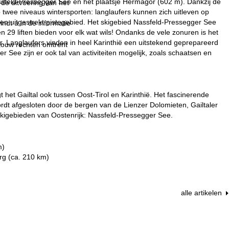
assfeld-Pressegger See en het plaatsje Hermagor (602 m). Dankzij de
 de uitvoering van het
p twee niveaus wintersporten: langlaufers kunnen zich uitleven op
en uitgestrekt pistegebied. Het skigebied Nassfeld-Pressegger See
indt u in de informatie
 29 liften bieden voor elk wat wils! Ondanks de vele zonuren is het
 Langlaufers vinden in heel Karinthië een uitstekend geprepareerd
 jouw rechten omtrent
See zijn er ook tal van activiteiten mogelijk, zoals schaatsen en
gt het Gailtal ook tussen Oost-Tirol en Karinthië. Het fascinerende
ordt afgesloten door de bergen van de Lienzer Dolomieten, Gailtaler
 skigebieden van Oostenrijk: Nassfeld-Pressegger See.
m)
urg (ca. 210 km)
alle artikelen