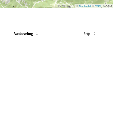
©
Maptoolkit
©
OSM
, © OSM
Aanbeveling
Prijs