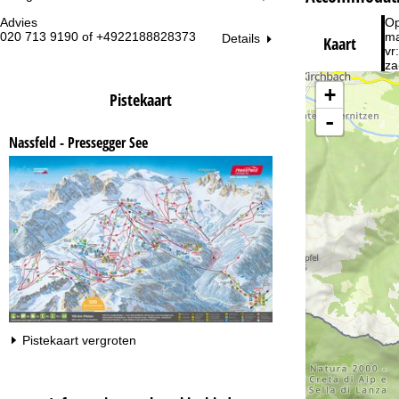
Advies
Op
020 713 9190 of +4922188828373
ma
Details
Kaart
vr:
za
+
Pistekaart
-
Nassfeld - Pressegger See
Na
Pistekaart vergroten