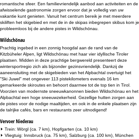
i
romantische sfeer. Een familievriendelijk aanbod aan activiteiten en de
afwisselende gastronomie zorgen ervoor dat je volledig van uw
n
vakantie kunt genieten. Vanuit het centrum bereik je met meerdere
skiliften het skigebied en met de in de skipas inbegrepen skibus kom je
a
probleemloos bij de andere pistes in Wildschönau.
Wildschönau
Prachtig ingebed in een zonnig hoogdal aan de rand van de
Kitzbüheler Alpen, ligt Wildschönau met haar vier idyllische Tiroler
plaatsen. Midden in deze prachtige bergwereld presenteert deze
wintersportregio zich als bijzonder gezinsvriendelijk. Dankzij de
aaneensluiting met de skigebieden van het Alpbachtal overtuigt het
"Ski Juwel" met ongeveer 113 pistekilometers evenals 16 km
gemarkeerde skiroutes en behoort daarmee tot de top tien in Tirol.
Voorzien van modernste sneeuwkanonnen bieden Wildschönau en het
Alpbachtal een hoge sneeuwzekerheid. Gezellige hutten zorgen aan
de pistes voor de nodige maaltijden, en ook in de enkele plaatsen zijn
de talrijke cafés, bars en restaurants zeer uitnodigend!
Vervoer Niederau
Trein: Wörgl (ca. 7 km), Hopfgarten (ca. 10 km)
Vliegtuig: Innsbruck (ca. 75 km), Salzburg (ca. 100 km), München