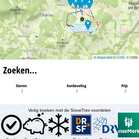
©
Maptoolkit
©
OSM
, © OSM
Zoeken…
Sterren
Aanbeveling
Prijs
Veilig boeken met de SnowTrex voordelen