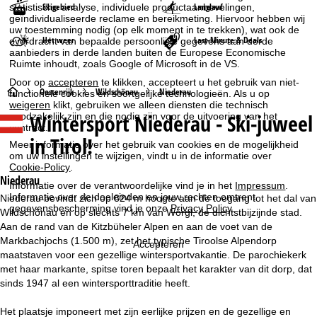
Skigebied
Langlauf
statistische analyse, individuele productaanbevelingen,
geïndividualiseerde reclame en bereikmeting. Hiervoor hebben wij
uw toestemming nodig (op elk moment in te trekken), wat ook de
Het weer
Last-Minute & Deals
overdracht van bepaalde persoonlijke gegevens aan derde
aanbieders in derde landen buiten de Europese Economische
Ruimte inhoudt, zoals Google of Microsoft in de VS.
Door op
accepteren
te klikken, accepteert u het gebruik van niet-
S
Oostenrijk
Wildschönau
Niederau
functionele cookies en soortgelijke technologieën. Als u op
weigeren
klikt, gebruiken we alleen diensten die technisch
Wintersport
Niederau - Ski-juweel
noodzakelijk zijn en die nodig zijn voor de uitvoering van het
t
contract.
in Tirol!
Meer informatie over het gebruik van cookies en de mogelijkheid
a
om uw instellingen te wijzigen, vindt u in de informatie over
Cookie-Policy
.
r
Niederau
Informatie over de verantwoordelijke vind je in het
Impressum
.
Informatie over de doeleinden en jouw rechten omtrent
Niederau bevindt zich op 824 m hoogte aan de toegang tot het dal van
t
gegevensbescherming vind je onze
Privacy Policy
.
Wildschönau en op slechts 7 km van Wörgl, de dichtstbijzijnde stad.
Aan de rand van de Kitzbüheler Alpen en aan de voet van de
p
Markbachjochs (1.500 m), zet het typische Tiroolse Alpendorp
Accepteren
maatstaven voor een gezellige wintersportvakantie. De parochiekerk
a
met haar markante, spitse toren bepaalt het karakter van dit dorp, dat
sinds 1947 al een wintersporttraditie heeft.
g
Het plaatsje imponeert met zijn eerlijke prijzen en de gezellige en