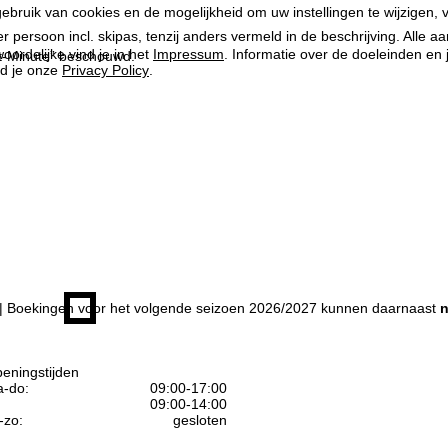
ebruik van cookies en de mogelijkheid om uw instellingen te wijzigen, v
per persoon incl. skipas, tenzij anders vermeld in de beschrijving. All
oordelijke vind je in het
Impressum
. Informatie over de doeleinden en
ast-Minute” beschouwd.
d je onze
Privacy Policy
.
| Boekingen voor het volgende seizoen 2026/2027 kunnen daarnaast
n
eningstijden
-do:
09:00-17:00
09:00-14:00
-zo:
gesloten