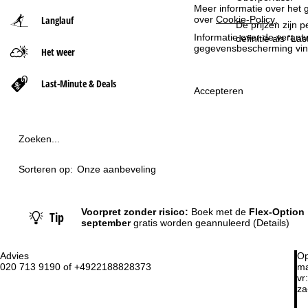
Meer informatie over het g
Langlauf
over
Cookie-Policy
.
t
De prijzen zijn 
Informatie over de verantw
definitie als “L
gegevensbescherming vin
Het weer
p
a
Last-Minute & Deals
Accepteren
g
i
Zoeken...
n
Sorteren op:
Onze aanbeveling
a
Voorpret zonder risico:
Boek met de
Flex-Option
Tip
september
gratis worden geannuleerd
(Details)
Advies
Op
020 713 9190 of +4922188828373
ma
vr:
za