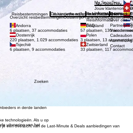
Kies 
My SnowTrex
Č
My SnowTrex
Aanmelden
Jouw klantenomgevi
D
informatie over je g
De nieuwste artikelen in ons magazine
Reisinformatie
Over ons
E
Reisbestemmingen
Vakantiethema's
Informatie
Het bedrijf
Overzicht reisbestemmingen
Oostenrijk
Frankrijk
Italië
Zwitserland
D
N
Reisinformatie
Over ons
S
FAQ
Partnerpro
Andorra
Duitsland
Vriendenwer
6 plaatsen, 37 accommodaties
57 plaatsen, 130 accommod
Oostenrijk
Polen
Cadeaubon
220 plaatsen, 1.029 accommodaties
3 plaatsen, 13 accommodat
Aanmelding 
Tsjechië
Zwitserland
Contact
6 plaatsen, 9 accommodaties
33 plaatsen, 117 accommod
Zoeken
ie wij, TravelTrex GmbH,
n met behulp van
lyse, individuele
estemming nodig (op elk
nbieders in derde landen
jke technologieën. Als u op
 de uitvoering van het
d je een overzicht van de Last-Minute & Deals aanbiedingen van