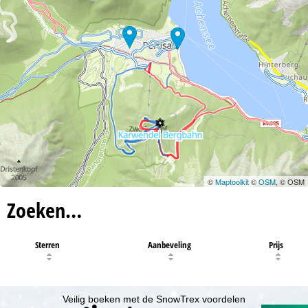
©
Maptoolkit
©
OSM
, © OSM
Zoeken…
Sterren
Aanbeveling
Prijs
Veilig boeken met de SnowTrex voordelen