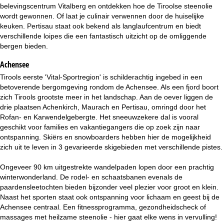
i
belevingscentrum Vitalberg en ontdekken hoe de Tiroolse steenolie
wordt gewonnen. Of laat je culinair verwennen door de huiselijke
n
keuken. Pertisau staat ook bekend als langlaufcentrum en biedt
verschillende loipes die een fantastisch uitzicht op de omliggende
a
bergen bieden.
Achensee
Tirools eerste 'Vital-Sportregion' is schilderachtig ingebed in een
betoverende bergomgeving rondom de Achensee. Als een fjord boort
zich Tirools grootste meer in het landschap. Aan de oever liggen de
drie plaatsen Achenkirch, Maurach en Pertisau, omringd door het
Rofan- en Karwendelgebergte. Het sneeuwzekere dal is vooral
geschikt voor families en vakantiegangers die op zoek zijn naar
ontspanning. Skiërs en snowboarders hebben hier de mogelijkheid
zich uit te leven in 3 gevarieerde skigebieden met verschillende pistes.
Ongeveer 90 km uitgestrekte wandelpaden lopen door een prachtig
winterwonderland. De rodel- en schaatsbanen evenals de
paardensleetochten bieden bijzonder veel plezier voor groot en klein.
Naast het sporten staat ook ontspanning voor lichaam en geest bij de
Achensee centraal. Een fitnessprogramma, gezondheidscheck of
massages met heilzame steenolie - hier gaat elke wens in vervulling!