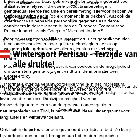
browserinformatie. Deze gebruiksprofielen worden gebruikt voor
Langlauf
Het weer
statistische analyse, individuele productaanbevelingen,
geïndividualiseerde reclame en bereikmeting. Hiervoor hebben wij
uw toestemming nodig (op elk moment in te trekken), wat ook de
Last-Minute & Deals
overdracht van bepaalde persoonlijke gegevens aan derde
aanbieders in derde landen buiten de Europese Economische
Ruimte inhoudt, zoals Google of Microsoft in de VS.
Door op
accepteren
te klikken, accepteert u het gebruik van niet-
S
Oostenrijk
Achensee
Pertisau
functionele cookies en soortgelijke technologieën. Als u op
weigeren
klikt, gebruiken we alleen diensten die technisch
Wintersport
Pertisau - Terzijde van
t
noodzakelijk zijn en die nodig zijn voor de uitvoering van het
contract.
alle drukte!
a
Meer informatie over het gebruik van cookies en de mogelijkheid
om uw instellingen te wijzigen, vindt u in de informatie over
Cookie-Policy
.
r
Pertisau
Informatie over de verantwoordelijke vind je in het
Impressum
.
Het kleine plaatsje Pertisau ligt idyllisch aan de westelijke oever van de
Informatie over de doeleinden en jouw rechten omtrent
t
Achensee. Op 952 m hoogte kunt u genieten van het rustige Tiroolse
gegevensbescherming vind je onze
Privacy Policy
.
leven zonder hectiek. Dankzij de nabijheid van het
p
Karwendelgebergte, een van de grootste aaneengesloten
Accepteren
natuurgebieden van Tirol, is het dorp een ideaal uitgangspunt voor
a
langlaufers en winterwandelaars.
g
Ook buiten de pistes is er een gevarieerd vrijetijdsaanbod. Zo kun je
bijvoorbeeld een bezoek brengen aan het modern ingerichte