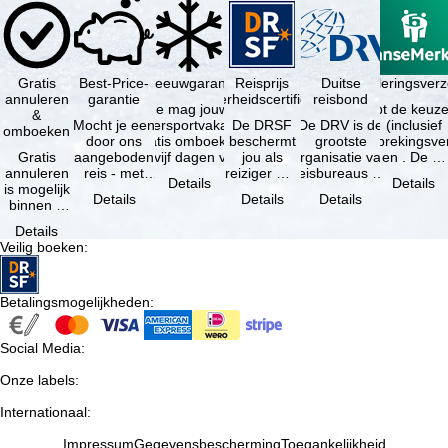
Gratis
Best-Price-
Sneeuwgarantie
Reisprijs
Reisannuleringsver
Duitse
annuleren
garantie
zekerheidscertificaat
reisbond
Je mag jouw
Je hebt de keuze
&
Mocht je een
wintersportvakantie
De DRSF
De DRV is de
(inclusief
omboeken
door ons
gratis omboeken
beschermt
grootste
reisonderbrekingsve
Gratis
aangeboden
als vijf dagen voor
jou als
organisatie van
en . De …
annuleren
reis - met
de …
reiziger met
reisbureaus en
Details
Details
is mogelijk
dezelfde
een
reisorganisaties
Details
Details
Details
binnen 5
beschikbaarheid
pakketreis
in Duitsland. …
dagen na
en inbegrepen
of
Details
de
…
gekoppelde
Veilig boeken
:
boeking,
services bij
als jouw
…
vakantie …
Betalingsmogelijkheden
:
Social Media
:
Onze labels
:
Internationaal
:
Impressum
Gegevensbescherming
Toegankelijkheid