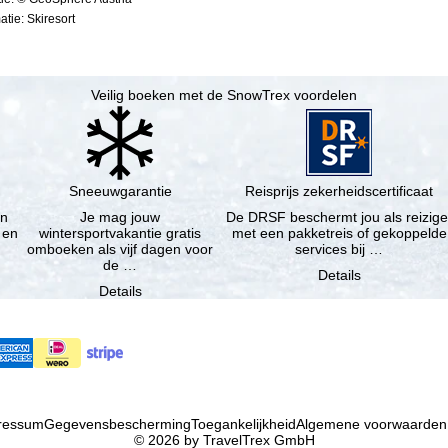
tie: Skiresort
Veilig boeken met de SnowTrex voordelen
Sneeuwgarantie
Reisprijs zekerheidscertificaat
en
Je mag jouw
De DRSF beschermt jou als reizige
 en
wintersportvakantie gratis
met een pakketreis of gekoppelde
omboeken als vijf dagen voor
services bij …
de …
Details
Details
ressum
Gegevensbescherming
Toegankelijkheid
Algemene voorwaarden
© 2026 by TravelTrex GmbH