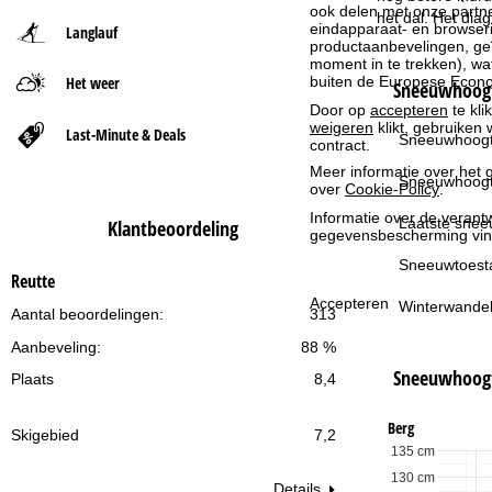
ook delen met onze partne
het dal. Het dia
eindapparaat- en browserin
Langlauf
t
productaanbevelingen, geï
moment in te trekken), w
buiten de Europese Econom
Het weer
p
Sneeuwhoogt
Door op
accepteren
te kli
weigeren
klikt, gebruiken 
a
Last-Minute & Deals
Sneeuwhoogt
contract.
Meer informatie over het g
g
Sneeuwhoogt
over
Cookie-Policy
.
Informatie over de verantw
i
Laatste snee
Klantbeoordeling
gegevensbescherming vin
n
Sneeuwtoest
Reutte
Accepteren
Winterwandel
a
Aantal beoordelingen:
313
Aanbeveling:
88 %
Sneeuwhoog
Plaats
8,4
Berg
Skigebied
7,2
135 cm
130 cm
Details