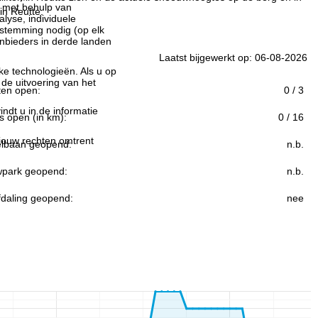
n met behulp van
in Reutte.
lyse, individuele
estemming nodig (op elk
nbieders in derde landen
Laatst bijgewerkt op: 06-08-2026
jke technologieën. Als u op
 de uitvoering van het
ften open:
0 / 3
indt u in de informatie
s open (in km):
0 / 16
 jouw rechten omtrent
lbaan geopend:
n.b.
park geopend:
n.b.
fdaling geopend:
nee