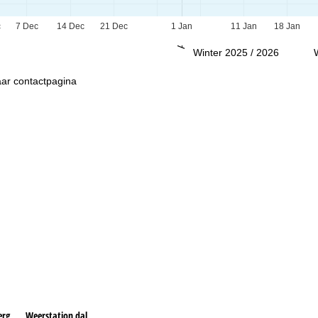
Advies
c
7 Dec
14 Dec
21 Dec
1 Jan
11 Jan
18 Jan
Winter 2025 / 2026
ar contactpagina
erg
Weerstation dal