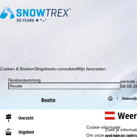
Schrijf je in voor onze nieuwsbrief en wees als eerste op de hoo
Zoeken & Boeken
Skigebieds-consultant
Mijn favorieten
Reisbestemming
periode 
08-08-26
S
Oostenrijk
Reutte
t
Weer
Overzicht
a
Cookie-informatie
Zoek je informat
Skigebied
Om onze website te optima
r
nog betere indru