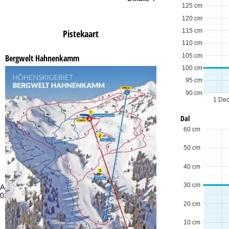
125 cm
120 cm
115 cm
Pistekaart
110 cm
105 cm
Bergwelt Hahnenkamm
100 cm
95 cm
90 cm
1 De
Dal
60 cm
50 cm
40 cm
30 cm
Advies
Op
020 713 9190 of +4922188828373
ma
vr:
20 cm
za
10 cm