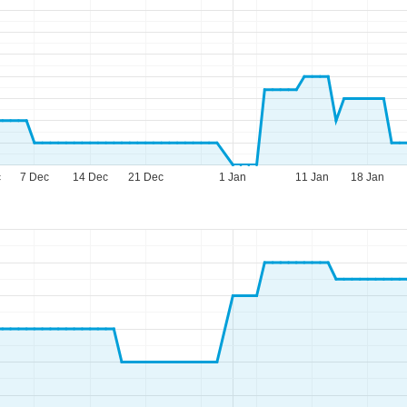
c
7 Dec
14 Dec
21 Dec
1 Jan
11 Jan
18 Jan
eningstijden
-do:
09:00-17:00
09:00-14:00
-zo:
gesloten