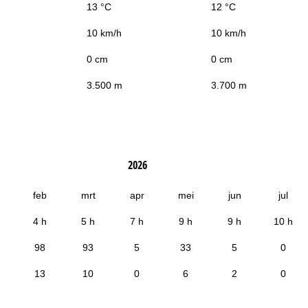
13 °C
12 °C
10 km/h
10 km/h
0 cm
0 cm
3.500 m
3.700 m
2026
feb
mrt
apr
mei
jun
jul
4 h
5 h
7 h
9 h
9 h
10 h
98
93
5
33
5
0
13
10
0
6
2
0