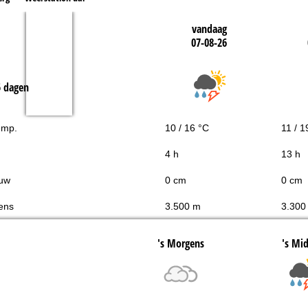
vandaag
07-08-26
5 dagen
emp.
10 / 16 °C
11 / 1
4 h
13 h
uw
0 cm
0 cm
ens
3.500 m
3.300
's Morgens
's Mi