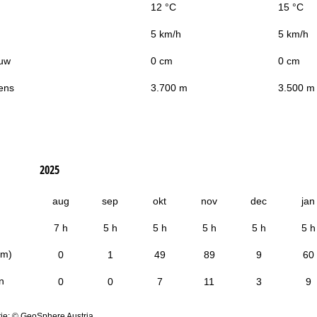
12 °C
15 °C
5 km/h
5 km/h
uw
0 cm
0 cm
ens
3.700 m
3.500 m
2025
aug
sep
okt
nov
dec
jan
7 h
5 h
5 h
5 h
5 h
5 h
cm)
0
1
49
89
9
60
n
0
0
7
11
3
9
ie: © GeoSphere Austria