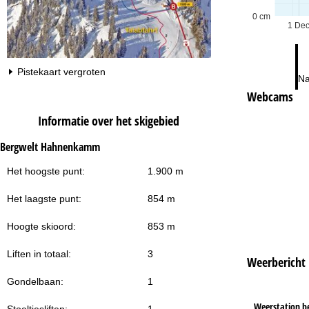
0 cm
1 De
Pistekaart vergroten
Na
Webcams
Informatie over het skigebied
Bergwelt Hahnenkamm
Het hoogste punt:
1.900 m
Het laagste punt:
854 m
Hoogte skioord:
853 m
Liften in totaal:
3
Weerbericht
Gondelbaan:
1
Weerstation b
Stoeltjesliften:
1