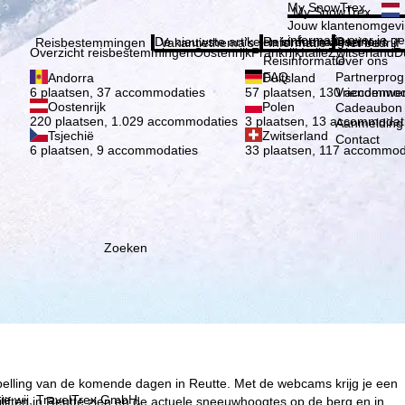
Kies 
My SnowTrex
My SnowTrex
Aanmelden
Jouw klantenomgevi
informatie over je g
De nieuwste artikelen in ons magazine
Reisinformatie
Over ons
Reisbestemmingen
Vakantiethema's
Informatie
Het bedrijf
Overzicht reisbestemmingen
Oostenrijk
Frankrijk
Italië
Zwitserland
D
Reisinformatie
Over ons
FAQ
Partnerpro
Andorra
Duitsland
Vriendenwer
6 plaatsen, 37 accommodaties
57 plaatsen, 130 accommod
Oostenrijk
Polen
Cadeaubon
220 plaatsen, 1.029 accommodaties
3 plaatsen, 13 accommodat
Aanmelding 
Tsjechië
Zwitserland
Contact
6 plaatsen, 9 accommodaties
33 plaatsen, 117 accommod
Zoeken
spelling van de komende dagen in Reutte. Met de webcams krijg je een
ie wij, TravelTrex GmbH,
liften in Reutte zien en de actuele sneeuwhoogtes op de berg en in