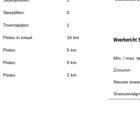
Sleepliften:
0
Tovertapijten:
1
Pistes in totaal:
16 km
Weerbericht 
Pistes:
5 km
Min. / max. t
Pistes:
9 km
Zonuren
Pistes:
2 km
Nieuwe snee
Sneeuwvalgr