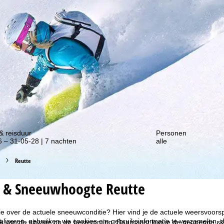
gte van onze kortingsacties!
& reisduur
Personen
 – 31-05-28 | 7 nachten
alle
Reutte
 & Sneeuwhoogte Reutte
ie over de actuele sneeuwconditie? Hier vind je de actuele weersvoor
liseren, gebruiken we cookies om gebruiksinformatie te verzamelen, d
k van de situatie op de bestemming. Daarnaast kun je de geopende ski