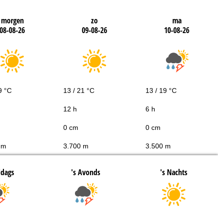
morgen
zo
ma
08-08-26
09-08-26
10-08-26
9 °C
13 / 21 °C
13 / 19 °C
12 h
6 h
0 cm
0 cm
 m
3.700 m
3.500 m
ddags
's Avonds
's Nachts