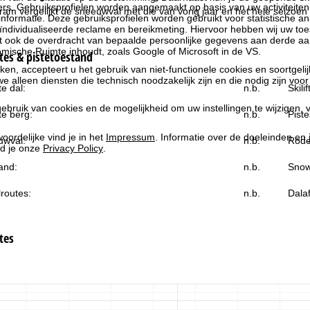
rs. Gebruiksprofielen worden aangemaakt op basis van uw activiteite
gram vergelijkt de sneeuwval met die van vorig jaar en het hele seizoen 
formatie. Deze gebruiksprofielen worden gebruikt voor statistische ana
ndividualiseerde reclame en bereikmeting. Hiervoor hebben wij uw to
at ook de overdracht van bepaalde persoonlijke gegevens aan derde aa
ische Ruimte inhoudt, zoals Google of Microsoft in de VS.
es & pistetoestand
kken, accepteert u het gebruik van niet-functionele cookies en soortgeli
we alleen diensten die technisch noodzakelijk zijn en die nodig zijn voor
e dal:
n.b.
Skili
ebruik van cookies en de mogelijkheid om uw instellingen te wijzigen, v
e berg:
n.b.
Piste
oordelijke vind je in het
Impressum
. Informatie over de doeleinden en
uwval:
n.b.
Rode
d je onze
Privacy Policy
.
and:
n.b.
Snow
routes:
n.b.
Dala
tes