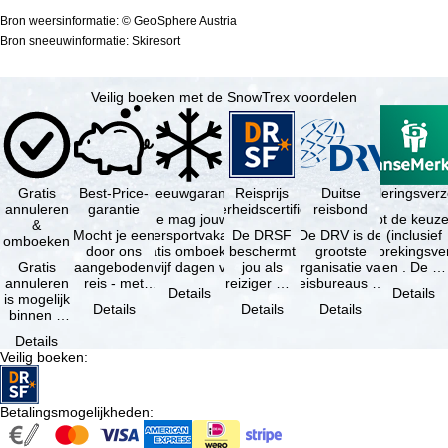
Bron weersinformatie: © GeoSphere Austria
Bron sneeuwinformatie: Skiresort
Veilig boeken met de SnowTrex voordelen
Gratis
Best-Price-
Sneeuwgarantie
Reisprijs
Reisannuleringsver
Duitse
annuleren
garantie
zekerheidscertificaat
reisbond
Je mag jouw
Je hebt de keuze
&
Mocht je een
wintersportvakantie
De DRSF
De DRV is de
(inclusief
omboeken
door ons
gratis omboeken
beschermt
grootste
reisonderbrekingsve
Gratis
aangeboden
als vijf dagen voor
jou als
organisatie van
en . De …
annuleren
reis - met
de …
reiziger met
reisbureaus en
Details
Details
is mogelijk
dezelfde
een
reisorganisaties
Details
Details
Details
binnen 5
beschikbaarheid
pakketreis
in Duitsland. …
dagen na
en inbegrepen
of
Details
de
…
gekoppelde
Veilig boeken
:
boeking,
services bij
als jouw
…
vakantie …
Betalingsmogelijkheden
: