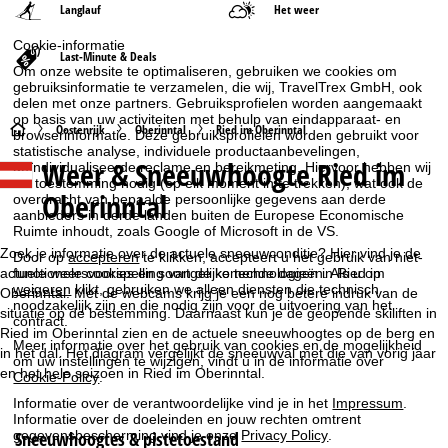
Langlauf
Het weer
Cookie-informatie
Last-Minute & Deals
Om onze website te optimaliseren, gebruiken we cookies om
gebruiksinformatie te verzamelen, die wij, TravelTrex GmbH, ook
delen met onze partners. Gebruiksprofielen worden aangemaakt
op basis van uw activiteiten met behulp van eindapparaat- en
S
Oostenrijk
Oberinntal
Ried im Oberinntal
browserinformatie. Deze gebruiksprofielen worden gebruikt voor
statistische analyse, individuele productaanbevelingen,
Weer & Sneeuwhoogte Ried im
geïndividualiseerde reclame en bereikmeting. Hiervoor hebben wij
t
uw toestemming nodig (op elk moment in te trekken), wat ook de
Oberinntal
overdracht van bepaalde persoonlijke gegevens aan derde
a
aanbieders in derde landen buiten de Europese Economische
Ruimte inhoudt, zoals Google of Microsoft in de VS.
r
Zoek je informatie over de actuele sneeuwconditie? Hier vind je de
Door op
accepteren
te klikken, accepteert u het gebruik van niet-
actuele weersvoorspelling van de komende dagen in Ried im
functionele cookies en soortgelijke technologieën. Als u op
weigeren
klikt, gebruiken we alleen diensten die technisch
t
Oberinntal. Met de webcams krijg je een nog betere indruk van de
noodzakelijk zijn en die nodig zijn voor de uitvoering van het
situatie op de bestemming. Daarnaast kun je de geopende skiliften in
contract.
Ried im Oberinntal zien en de actuele sneeuwhoogtes op de berg en
p
Meer informatie over het gebruik van cookies en de mogelijkheid
in het dal. Het diagram vergelijkt de sneeuwval met die van vorig jaar
om uw instellingen te wijzigen, vindt u in de informatie over
en het hele seizoen in Ried im Oberinntal.
a
Cookie-Policy
.
Informatie over de verantwoordelijke vind je in het
Impressum
.
g
Informatie over de doeleinden en jouw rechten omtrent
Sneeuwhoogtes & pistetoestand
gegevensbescherming vind je onze
Privacy Policy
.