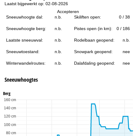
i
Laatst bijgewerkt op: 02-08-2026
Accepteren
n
Sneeuwhoogte dal:
n.b.
Skiliften open:
0 / 38
a
Sneeuwhoogte berg:
n.b.
Pistes open (in km):
0 / 186
Laatste sneeuwval:
n.b.
Rodelbaan geopend:
n.b.
Sneeuwtoestand:
n.b.
Snowpark geopend:
nee
Winterwandelroutes:
n.b.
Dalafdaling geopend:
nee
Sneeuwhoogtes
Berg
160 cm
140 cm
120 cm
100 cm
80 cm