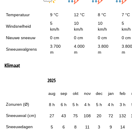
Temperatuur
9 °C
12 °C
8 °C
7 °C
5
10
10
5
Windsnelheid
km/h
km/h
km/h
km/h
Nieuwe sneeuw
0 cm
0 cm
0 cm
0 cm
3.700
4.000
3.800
3.80
Sneeuwvalgrens
m
m
m
m
Klimaat
2025
aug
sep
okt
nov
dec
jan
feb
Zonuren (Ø)
8 h
6 h
5 h
4 h
5 h
4 h
3 h
Sneeuwval (cm)
27
43
75
108
20
72
132
Sneeuwdagen
5
6
8
11
3
9
14