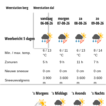
Weerstation berg
Weerstation dal
vandaag
morgen
za
zo
06-08-26
07-08-26
08-08-26
09-08-26
Weerbericht 5 dagen
6 / 13
6 / 11
6 / 13
8 / 14
Min. / max. temp.
°C
°C
°C
°C
Zonuren
5 h
9 h
11 h
7 h
Nieuwe sneeuw
0 cm
0 cm
0 cm
0 cm
3.900
3.600
3.600
3.600
Sneeuwvalgrens
m
m
m
m
's Morgens
's Middags
's Avonds
's Nachts