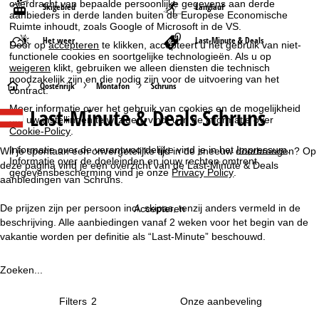
overdracht van bepaalde persoonlijke gegevens aan derde
Skigebied
Langlauf
aanbieders in derde landen buiten de Europese Economische
Ruimte inhoudt, zoals Google of Microsoft in de VS.
Het weer
Last-Minute & Deals
Door op
accepteren
te klikken, accepteert u het gebruik van niet-
functionele cookies en soortgelijke technologieën. Als u op
weigeren
klikt, gebruiken we alleen diensten die technisch
noodzakelijk zijn en die nodig zijn voor de uitvoering van het
S
Oostenrijk
Montafon
Schruns
contract.
Meer informatie over het gebruik van cookies en de mogelijkheid
Last-Minute & Deals Schruns
t
om uw instellingen te wijzigen, vindt u in de informatie over
Cookie-Policy
.
a
Informatie over de verantwoordelijke vind je in het
Impressum
.
Wil je spontaan een onvergetelijke tijd in de sneeuw doorbrengen? Op
Informatie over de doeleinden en jouw rechten omtrent
deze pagina vind je een overzicht van de Last-Minute & Deals
gegevensbescherming vind je onze
Privacy Policy
.
r
aanbiedingen van Schruns.
t
De prijzen zijn per persoon incl. skipas, tenzij anders vermeld in de
Accepteren
beschrijving. Alle aanbiedingen vanaf 2 weken voor het begin van de
p
vakantie worden per definitie als “Last-Minute” beschouwd.
a
Zoeken...
g
Filters
2
i