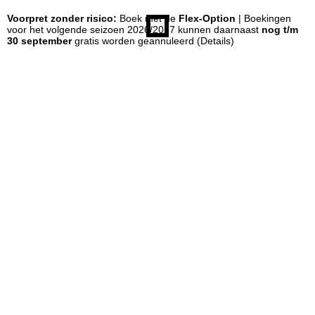
Voorpret zonder risico:
Boek met de
Flex-Option
| Boekingen
n
voor het volgende seizoen 2026/2027 kunnen daarnaast
nog t/m
30 september
gratis worden geannuleerd
(Details)
a