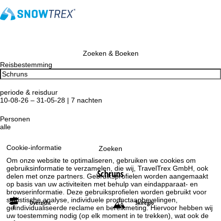
Zoeken & Boeken
Reisbestemming
periode & reisduur
10-08-26 – 31-05-28 | 7 nachten
Personen
alle
Cookie-informatie
Zoeken
Om onze website te optimaliseren, gebruiken we cookies om
gebruiksinformatie te verzamelen, die wij, TravelTrex GmbH, ook
Schruns
delen met onze partners. Gebruiksprofielen worden aangemaakt
op basis van uw activiteiten met behulp van eindapparaat- en
browserinformatie. Deze gebruiksprofielen worden gebruikt voor
statistische analyse, individuele productaanbevelingen,
Overzicht
Skiregio
geïndividualiseerde reclame en bereikmeting. Hiervoor hebben wij
uw toestemming nodig (op elk moment in te trekken), wat ook de